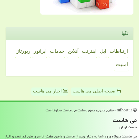
تگها
ارتباطات
اپل
اینترنت
آنلاین
خدمات
اپراتور
رپورتاژ
امنیت
صفحه اصلی می هاست
اخبار می هاست
mihost.ir - حقوق مادی و معنوی سایت می هاست محفوظ است
می هاست
هاست ارزان
می هاست: دروازه ورود شما به دنیای وب، از هاست و دامین مطمئن تا سرورهای قدرتمند و اخبار