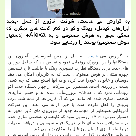
به گزارش می هاست، شرکت آمازون از نسل جدید
ابزارهای کیندل، رینگ واکو در کنار گجت های دیگری که
همگی مجهز به هوش مصنوعی و به Alexa+ (دستیار
هوش مصنوعی) بودند را رونمایی نمود.
به گزارش می
هاست
به نقل از پرس اسوسیشن، آمازون این
دستگاهها را در نیویورک رونمایی نمود و نمایش داد که شامل دوربین
های جدید برای دستگاه نظارت تصویری رینگ با قابلیت تازه تشخیص
چهره مبتنی بر هوش مصنوعی است که به کاربران امکان می دهد
دوستان و خانواده خودرا ثبت کرده و به آنها اطلاع دهند که چه کسی
پشت در ورودی است. همینطور این شرکت از چهار دستگاه جدید اکو
رونمایی نمود که با Alexa+ بروزرسانی شده اند و چشم اندازهای
شخصی سازی شده ای مانند این که آیا کاربر بعد از نیمه شب درب
ورودی را قفل نکرده است یا خیر، ارائه می دهند. این شرکت
آمریکایی همینطور از مجموعه جدید از تلویزیون های فایر مجهز به
دستیار صوتی Alexa+ رونمایی نمود که کاوشهای شخصی سازی شده
تر مانند یافتن صحنه ای خاص در یک فیلم سینمایی یا دریافت نظرات
در رابطه با بازی فوتبال روز قبل را امکان پذیر می کند.
به طور خلاصه
به گزارش می هاست به نقل از پرس اسوسیشن،