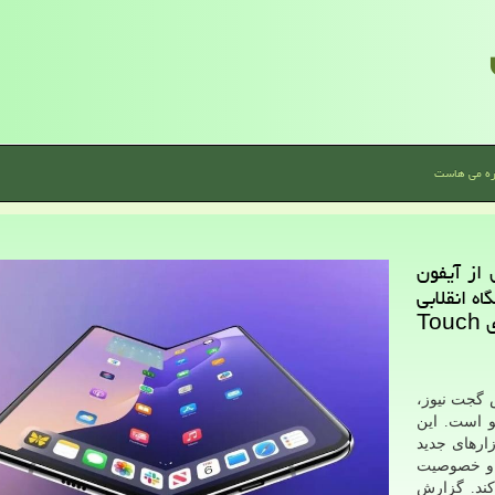
ره می هاست
از آیفون
ه انقلابی
با نمایشگر 8 اینچی، سیستم دوربین 4گانه و فناوری Touch
ش گجت نیوز،
و است. این
زارهای جدید
 و خصوصیت
کند. گزارش