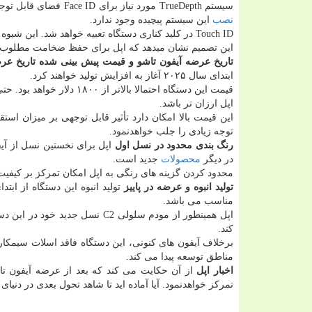
سیستم TrueDepth مورد نیاز برای Face ID فضای قابل توجهی احتیاج دارد. با عنایت به ضخامت خیلی کم هر نیمه از گوشی تاشو، جای کافی برای
نصب
این سیستم پیچیده وجود ندارد.
Touch ID در کلید کناری دستگاه تعبیه خواهد شد. این شیوه احراز هویت سریع و آسان را در هر دو حالت بسته و باز دستگاه فراهم می آورد.
این تصمیم نشان میدهد که اپل برای حفظ ضخامت مطلوب، ح
تاریخ عرضه آیفون تاشو و قیمت پیش بینی شده
تاریخ عر
ابتدای سال ۲۰۲۵ آغاز به افزایش تولید خواهند کرد.
قیمت این دستگاه احتمالا ب
اپل ارزان تر باشد.
این قیمت بالا امکان دارد تأثیر قابل توجهی بر میزان اس
توجه زیادی را جلب خواهدنمود.
رنگ بندی محدود در نسل اول
اپل برای نخستین نسل از آیف
در دیگر
محصولات
جدید است.
محدود کردن گزینه های رنگی به اپل امکان تمرکز بر کیفیت 
تولید انبوه و عرضه در پاییز
مناسب می باشد.
اپل همینطور از مودم سلولی C2 
کند.
برخلاف آیفون های کنونی، این دستگاه فاقد اسلات سیمکارت 
مناطق توسعه پیدا می کند.
اخبار اپل
از آن حکایت می کند که بعد از عرضه آیفون ت
تمرکز خواهدنمود. آیا آماده اید تا شاهد تحول بعدی در دنیای 