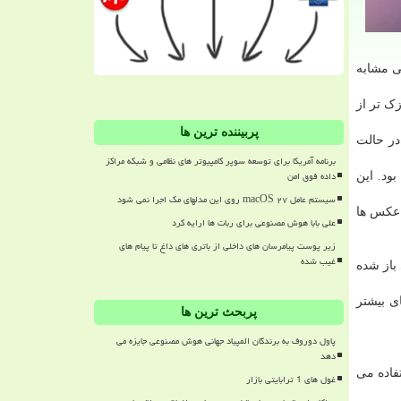
ی کند. این طراحی مشابه
امت دارد که آنرا نازک تر از
پربیننده ترین ها
 را در حالت
برنامه آمریکا برای توسعه سوپر کامپیوتر های نظامی و شبکه مراکز
داده فوق امن
ود. این
سیستم عامل macOS ۲۷ روی این مدلهای مک اجرا نمی شود
 عکس ها
علی بابا هوش مصنوعی برای ربات ها ارایه کرد
زیر پوست پیامرسان های داخلی از باتری های داغ تا پیام های
غیب شده
باز شده
ی بیشتر
پربحث ترین ها
پاول دوروف به برندگان المپیاد جهانی هوش مصنوعی جایزه می
دهد
ه نظر برسد. تمام آیفون های پرچم دار فعلی از Face ID استفاده می
غول های 1 ترابایتی بازار