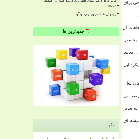
مراکز داده قربانی پنهان قطعی برق هزینه اختلال در اقتصاد
دیجیتال
بازخوانی حادثه خروج اوپن ای آی
ن قطعات از
جدیدترین ها
ی رود محصول
، اساسا
کرد اپل
ییز همان سال
ل عرضه می
 به سایر
شیشه ای
تگها