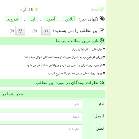
365
0.0
از 5
تگهای خبر:
آنلاین
,
آیفون
,
اپل
,
اندروید
این مطلب را می پسندید؟
(0)
(0)
تازه ترین مطالب مرتبط
غول های 1 ترابایتی بازار
ایران از طرح جدید احراز هویت توسعه دهندگان گوگل معاف شد
قوانین اروپا برای چت جی پی تی و ربولکس سخت تر می شود
ورود روبات های چینی به آمریکا ممنوع گردید
نظرات بینندگان در مورد این مطلب
نظر شما در 
نام:
ایمیل:
نظر: