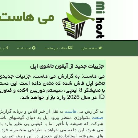
می هاست
صفحه اصلی
مطالب می هاست
ثبت دامنه
دربا
جزییات جدید از آیفون تاشوی اپل
می هاست: به گزارش می هاست، جزئیات جدیدی 
تاشو اپل فاش شده که نشان داده است این دستگا
ID در سال 2026 وارد بازار خواهد شد.
به گزارش می
هاست
به نقل از خبر آنلاین و برپایه گزار
صنعت
تکنولوژی منتظر ورود اپل به دنیای گوشیهای تاش
شرکت که همیشه با تأخیر اما با کیفیتی بی نظیر وارد با
می شود، این دفعه می خواهد با طراحی منحصربه فرد
های پیشرفته، استانداردهای جدیدی در این زمینه تعریف 