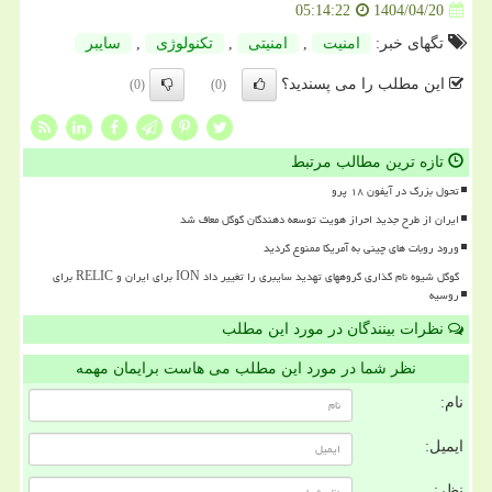
1404/04/20
05:14:22
تگهای خبر:
امنیت
,
امنیتی
,
تكنولوژی
,
سایبر
این مطلب را می پسندید؟
(0)
(0)
تازه ترین مطالب مرتبط
تحول بزرگ در آیفون ۱۸ پرو
ایران از طرح جدید احراز هویت توسعه دهندگان گوگل معاف شد
ورود روبات های چینی به آمریکا ممنوع گردید
گوگل شیوه نام گذاری گروههای تهدید سایبری را تغییر داد ION برای ایران و RELIC برای
روسیه
نظرات بینندگان در مورد این مطلب
نظر شما در مورد این مطلب می هاست برایمان مهمه
نام:
ایمیل:
نظر: