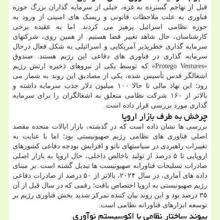
قبل از تهاجم گسترده به غزه، خیلی از سرمایه گذاران بزرگ حوزه
فناوری به علت ملاحظات قانونی و ریسک های امنیتی از ورود به
حوزه نظامی اسرائیل پرهیز می کردند. اما به عقیده برخی
کارشناسان، حال شاهد تغییر فضا هستیم. از همین روی، شرکتهای
سرمایه گذاری خطرپذیر آمریکایی و اسرائیلی به شکل فعال درحال
سرمایه گذاری در فناوری های دفاعی این رژیم هستند. صندوق
«Protego Ventures» که توسط یکی از نیروهای ذخیره ارتش رژیم
اشغالگر قدس تأسیس شده، یکی از مصادیق این روند به شمار می
رود؛ این نهاد مالی تا حالا ۱۰۰ میلیون دلار جذب سرمایه داشته و
بالاتر از ۱۶۰ شرکت نظامی متعلق به اشغالگران را برای سرمایه
گذاری مورد بررسی قرار داده است.
چرخش به طرف بازار اروپا
بررسی ها نشان داده است که در گذشته، بازار ایالات متحده مقصد
اصلی فناوری های نظامی رژیم صهیونیستی بود؛ اما با عنایت به
تغییرات راهبردی در سیاستهای ناتو و افزایش بودجه دفاعی کشورهای
اروپایی تا ۵ درصد از تولید ناخالص داخلی، حال اروپا به بازار اصلی
صادرات تسلیحات فناورانه صهیونیست ها تبدیل گشته است. بر مبنای
داده های آماری، در سال ۲۰۲۴، بالاتر از ۵۰ درصد از صادرات دفاعی
رژیم صهیونیستی به اروپا اختصاص یافت؛ رقمی که در سال قبل از آن
۳۵ درصد بود و این روند بیان کننده تمرکز شدید بخش فناوری رژیم بر
توسعه ابزارهای فناورانه نظامی است.
پیوند ساختار نظامی با اکوسیستم نوآوری