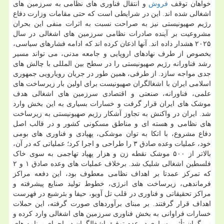
خواهان توقف
فروش
و انتقال فناوری های نظامی به سرزمین های
اشغالی شده اند. این در شرایطی است که حتی مقامات وزارت دفاع
رژیم صهیونیستی نیز به صراحت نسبت به اثرات منفی این بحران
مشروعیت بر آینده صادرات نظامی سرزمین های اشغالی در سال
۲۰۲۵ هشدار داده اند. آنها اذعان کرده اند که ادامه فشارهای سیاسی،
بخصوص از طرف نهادهای اروپایی و جامعه مدنی، می تواند مسیر
رشد فناورانه رژیم صهیونیستی را در سطح بین المللی با چالش های
جدی مواجه سازد. از طرفی، همین طور در جریان رویارویی جمهوری
اسلامی ایران با اشغالگران صهیونیست برای اولین بار زیرساخت های
علمی، فناورانه، صنعتی و اقتصادی سرزمین های اشغالی هدف
موشک های ایران قرار گرفت و خسارات بسیاری به این بخش وارد
شد. ایران در واکنش به تجاوز آشکار رژیم صهیونیستی به زیرساخت
های نظامی و هسته ای و مناطق مسکونی کشور و در قالب اصل
دفاع مشروع، با اتکا به توان موشکی، پهپادی و فناوری های بومی
خود، عملیات وعده صادق ۳ را طراحی و اجرا کرد؛ عملیاتی که در آن،
بالاتر از ۵۰۰ موشک نقطه زن و هزار پهپاد تهاجمی به سوی خاک
فلسطین اشغالی شلیک شد. برخلاف عملیات های وعده صادق ۱ و ۲
که تمرکز عمدتا بر اهداف نظامی معطوف بود، این دفعه مراکز
فرماندهی، زیرساخت های انرژی، خطوط تولید صنایع پیشرفته و
مراکز تحقیقاتی و فناوری در قلب تل آویو، حیفا و بئرشبع در فهرست
اهداف قرار گرفتند. بر مبنای برآوردهای صورت گرفته، این حملات
خسارات فراوانی به بخش فناوری سرزمین های اشغالی وارد کرده و
بی گمان تأثیر بسیاری در عدم توفیق اشغالگران در اجرای برنامه های