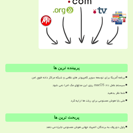
پربیننده ترین ها
برنامه آمریکا برای توسعه سوپر کامپیوتر های نظامی و شبکه مراکز داده فوق امن
سیستم عامل macOS ۲۷ روی این مدلهای مک اجرا نمی شود
شما نظر بدهید
علی بابا هوش مصنوعی برای ربات ها ارایه کرد
پربحث ترین ها
پاول دوروف به برندگان المپیاد جهانی هوش مصنوعی جایزه می دهد