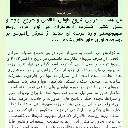
می هاست: در پی شروع طوفان الاقصی و شروع تهاجم و
نسل کشی گسترده اشغالگران در نوار غزه، رژیم
صهیونیستی وارد مرحله ای جدید از تمرکز راهبردی بر
توسعه فناوری های نظامی شده است.
به گزارش می
هاست
به نقل از مهر، در پی شروع عملیات طوفان
الاقصی از طرف نیروهای مقاومت فلسطین در تاریخ ۷ اکتبر ۲۰۲۳ و
شروع تهاجم و نسل کشی گسترده اشغالگران در نوار غزه، رژیم
صهیونیستی وارد مرحله ای جدید از تمرکز راهبردی بر توسعه فناوری
های نظامی شده است. این تمرکز نه تنها در چارچوب پیشرفت
سامانه های موجود، بلکه با تشکیل شرکتهای نوپا و مشارکت مستقیم
نیروهای ذخیره ارتش در حوزه نوآوری های دفاعی نمود یافته است.
ساختار فناورانه اسرائیل به سرعت بسیج شده تا برای تهدیدات نوین
و شرایط پیچیده جنگی، پاسخ هایی فناورانه و خلاقانه عرضه نماید.
این تحولات در حالی رخ می دهد که رژیم صهیونیستی به علت ارتکاب
جنایت های جنگی و نسل کشی در غزه با محکومیت های گسترده بین
المللی روبه روست. بالاتر از ۵۷ هزار شهروند غیرنظامی فلسطینی،
در جریان تجاوزات مکرر این رژیم به شهادت رسیده اند و بخش قابل
توجهی از زیرساخت های غیرنظامی در غزه نابود شده است. در این