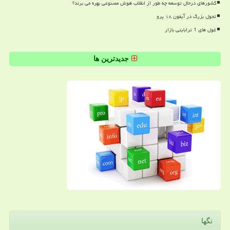
کشورهای درحال توسعه چه طور از انقلاب هوش مصنوعی بهره می برند؟
تحول بزرگ در آیفون ۱۸ پرو
غول های 1 ترابایتی بازار
جدیدترین ها
تگها