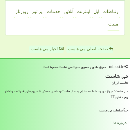
ارتباطات
اپل
اینترنت
آنلاین
خدمات
اپراتور
رپورتاژ
امنیت
صفحه اصلی می هاست
اخبار می هاست
mihost.ir - حقوق مادی و معنوی سایت می هاست محفوظ است
می هاست
هاست ارزان
می هاست: دروازه ورود شما به دنیای وب، از هاست و دامین مطمئن تا سرورهای قدرتمند و اخبار
روز دنیای IT
صفحات می هاست
درباره ما