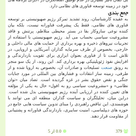
خود در زمینه توسعه فناوری های نظامی دارد.
جمع بندی
به عقیده کارشناسان، روند تشدید تمرکز رژیم صهیونیستی بر توسعه
فناوری های نظامی، فقط یک پیشرفت فناورانه نیست، بلکه بیان
کننده نوعی سازوکار بقا در بستر محیطی متلاطم، پرتنش و فاقد
مشروعیت سیاسی بحساب می آید. رژیم صهیونیستی با استفاده از
تجربیات نیروهای ذخیره و بهره برداری از حمایت های مالی داخلی و
خارجی، بخصوص از طرف سرمایه گذاران آمریکایی و اروپایی، در
تلاش است تا از فناوری بعنوان ابزاری برای تقویت بازدارندگی و
افزایش نفوذ ژئوپلیتیکی بهره برداری کند. این روند، از یک سو منجر
به رونق
صنعت
تسلیحات و صادرات آن، بخصوص به اروپا شده و از
طرفی، زمینه ساز انتقادات و فشارهای بین المللی در مورد جنایات
جنگی و نقض حقوق بشر در غزه گردیده است. تضاد میان «توان
نظامی» و «مشروعیت سیاسی رو به افول» حال به یکی از مؤلفه
های تعیین کننده در ارزیابی آینده رژیم صهیونیستی بدل شده است.
دراین میان، تحلیلگران و سیاست گذاران منطقه ای می توانند با
هوشمندی، این تناقض راهبردی را مبنای تدوین سیاست هایی جامع در
حوزه های دیپلماسی، امنیت سایبری، بازدارندگی فناورانه و پشتیبانی
از مقاومت قرار دهند.
379
0.0
از 5