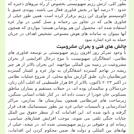
بطور کلی، ارتش رژیم صهیونیستی بخصوص از راه نیروهای ذخیره که
حدود ۲۰ درصد آنها در بخش فناوری فعال می باشند، پیوندی عمیق با
اکوسیستم نوآوری این رژیم برقرار کرده است. همین طور خیلی از
فناوری هایی که در تجاوز بی رحمانه و نسل کشی در نوار غزه
استفاده شده اند، محصول این هم پوشانی هستند؛ مواردی که همچون
آنها میتوان به سامانه های هوش مصنوعی تشخیص اهداف در جریان
حمله به غزه اشاره نمود.
چالش های فنی و بحران مشروعیت
با وجود تمرکز روز افزون رژیم صهیونیستی بر توسعه فناوری های
نظامی، اشغالگران صهیونیست با موج درحال افزایشی از بحران
مشروعیت در زمینه بین المللی مواجهند. این بحران بالاتر از هر چیز
ریشه در تهاجم گسترده اشغالگران به نوار غزه و کشتار گسترده
غیرنظامیان دارد. طبق گزارش منابع محلی، از شروع عملیات نظامی
در اکتبر ۲۰۲۳ تاکنون، بالاتر از ۵۷ هزار فلسطینی که اغلب آنان زنان،
خردسالان و سالمندان بوده اند، در حملات مستقیم و بمباران مناطق
مسکونی جان خودرا از دست داده اند. در کنار تلفات انسانی سنگین،
زیرساخت های غیرنظامی همچون بیمارستان ها، مدارس، مراکز
امدادرسانی و تأسیسات حیاتی غزه نیز بطور سیستماتیک هدف قرار
گرفته و نابود شده اند. این اقدامات که از منظر حقوق بین الملل
جنایات جنگی تلقی می شوند، موجب افزایش فشارهای سیاسی،
رسانه ای و حقوقی بر رژیم صهیونیستی شده اند. در نتیجه، خیلی از
نهادهای بین المللی و دولت ها، ضمن محکوم کردن این اقدامات،