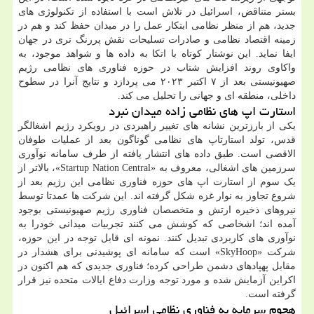
بستر متناقض، اسرائیل در تلاش است با استفاده از تکنولوژی های
جدید، هم از منظر نظامی ابتکار عمل را در میدان حفظ کند و هم در
زمینه اقتصاد نظامی و صادرات تسلیحات نقش پررنگ تری در جهان
ایفا نماید. این نوشتار کوتاه با اتکا به داده ها و شواهد موجود، به
واکاوی روند افزایش شتاب در حوزه فناوری های نظامی رژیم
صهیونیستی بعد از ۷ اکتبر ۲۰۲۳ می پردازد و نتایج آنرا در سطوح
داخلی، منطقه ای و جهانی را تحلیل می کند.
استارت اپ های نظامی زاده میدان نبرد
یکی از بارزترین نشانه های تغییر راهبردی در رویکرد رژیم اشغالگر
قدس، تولد استارتاپ های نظامی گوناگون بعد از عملیات طوفان
الاقصی است. طبق داده های انتشار یافته از طرف سامانه نوآوری
سرزمین های اشغالی، معروف به «Startup Nation Central»، بالاتر از
یک سوم از استارت اپ های حوزه فناوری نظامی این رژیم بعد از
شروع تجاوز به نوار غزه شکل گرفته اند. این شرکت ها عمدتا توسط
نیروهای ذخیره ارتش و متخصصان فناوری رژیم صهیونیستی بوجود
آمده اند؛ اشخاصی که کوشش می کنند تجربیات میدانی خودرا به
نوآوری های کاربردی تبدیل کنند. نمونه ای قابل توجه در این حوزه،
شرکت «SkyHoop» است که سامانه ای پوشیدنی برای هشدار در
مقابل پهپادهای دشمن طراحی کرده؛ فناوری جدیدی که هم اکنون در
اکراین آزمایش شده و مورد توجه وزارت دفاع ایالات متحده نیز قرار
گرفته است.
هجوم سرمایه به فناوری نظامی اسرائیل