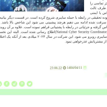
ز تماسی را
طرف ثالث
س یا ایمنی
ده تحقیقی در رابطه با حمله سایبری شروع کرده است. در قسمت دیگر بیانیه 
 سرقت شده ادامه می دهیم هرچند پیشبینی می شود این شاخص بالا باشد. 
س گرفته و جزئیاتی در رابطه با پشتیبانی فراهم نموده است. علاوه بر آن روید
به سازمان «هماهنگ کننده ملی امنیت سایبری استرالیا» (National Cyber Security Coordinator)اطلاع رسانی شده است.
نیست که طی سالهای اخیر کوانتواس با چالش های امنیت سایبری روبرو می شود. این شرکت در سال ۲۰۲۴ میلا
از مشتریانش عذرخواهی نمود.
1404/04/11
23:06:22