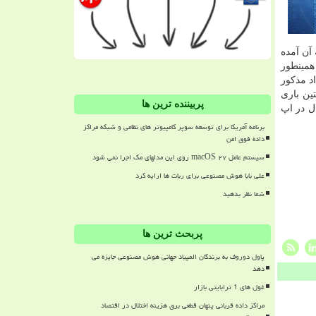
آن آمده
همینطور
اد مذکور
 البته این نخستین باری
پربیننده ترین ها
دی بعد از آنکه یک اختلال در اپ
برنامه آمریکا برای توسعه سوپر کامپیوتر های نظامی و شبکه مراکز
داده فوق امن
سیستم عامل macOS ۲۷ روی این مدلهای مک اجرا نمی شود
علی بابا هوش مصنوعی برای ربات ها ارایه کرد
شما نظر بدهید
پربحث ترین ها
پاول دوروف به برندگان المپیاد جهانی هوش مصنوعی جایزه می
دهد
غول های 1 ترابایتی بازار
مراکز داده قربانی پنهان قطعی برق هزینه اختلال در اقتصاد