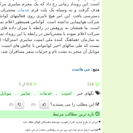
است: این رویداد زمانی رخ داد که یک مجرم سایبری مرک
هدف گرفت و به وسیله یک پلت فرم
خدمات
مشتریان 
دسترسی یافت. این امر هیچ تاثیری روی فعالیتهای کوانتا
شرکت هواپیمایی نداشته است. کوانتاس همینطور اعلام نمو
است: ما همچنان به پژوهش در رابطه با میزان داده های
شرکت اعلام نموده با مشتریانش در رابطه با این رویداد تما
موبایل آن منجر به نشت نام و جزئیات سفر مسافران شد، 
منبع:
می هاست
514
0.0
از 5
تگهای خبر:
امنیت
,
خدمات
,
سایبر
,
موبایل
این مطلب را می پسندید؟
(0)
(0)
تازه ترین مطالب مرتبط
ایران از طرح جدید احراز هویت توسعه دهندگان گوگل معاف شد
قوانین اروپا برای چت جی پی تی و ربولکس سخت تر می شود