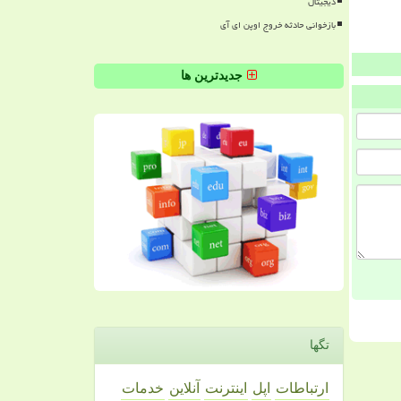
دیجیتال
بازخوانی حادثه خروج اوپن ای آی
جدیدترین ها
تگها
ارتباطات
اپل
اینترنت
آنلاین
خدمات