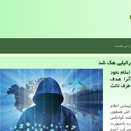
ره می هاست
علام نمود
آنرا هدف
 طرف ثالث
یمایی اعلام
 ۶ میلیون مشتری اش همچون
بته کوانتاس
ره پاسپورت
 شرکت آمده