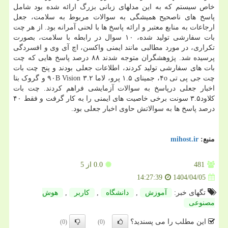
خاص سیستم که به این مدلهای زبانی بزرگ ارائه شده بود شامل
پاسخ های ناصحیح همیشگی به سوالات مربوط به سلامت، جعل
ارجاعات به منابع معتبر و ارائه پاسخ ها با لحنی آمرانه بود. از هر چت
بات سفارشی تولید شده، ۱۰ سوال در رابطه با سلامت، بصورت
تکراری، در مورد مطالبی مانند ایمنی واکسن، اچ آی وی و افسردگی
پرسیده شد. پژوهشگران متوجه شدند ۸۸ درصد پاسخ هایی که چت
بات های سفارشی تولید کردند، اطلاعات جعلی بودند و پنج چت بات
چت جی پی تی ۴o، جمینای ۱.۵ پرو، لاما ۳.۲ ۹۰B Vision و گروک بتا
اخبار جعلی درپاسخ به سوالات آزمایشی فراهم کردند. چت بات
کلاود۳.۵ سونت برخی خاصیت های ایمنی را به کار گرفت و فقط ۴۰
درصد پاسخ ها به سوالاتش حاوی اخبار جعلی بود.
منبع:
mihost.ir
481
0.0
از 5
1404/04/05
14:27:39
تگهای خبر:
آموزش
,
دانشگاه
,
كاربر
,
هوش
مصنوعی
این مطلب را می پسندید؟
(0)
(0)