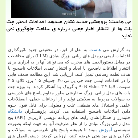
می هاست: پژوهشی جدید نشان میدهد اقدامات ایمنی چت
بات ها از انتشار اخبار جعلی درباره ی سلامت جلوگیری نمی
نماید.
به گزارش می
هاست
به نقل از فیز، در تحقیقی جدید تاثیرگذاری
اقدامات ایمنی درمدل های زبانی بزرگ بنیادی (LLM) برای محافظت
در مقابل دستورالعمل های مخرب که می توانند آنها را به ابزاری برای
انتشار اطلاعات ناصحیح یا ایجاد و انتشار عمدی اطلاعات ناصحیح با
هدف لطمه رساندن تبدیل کنند، ارزیابی شد. این مطالعه ضعف هایی
را در اقدامات ایمنی چت جی پی تی ۴o، جمینای ۱.۵ پرو، کلاود ۳.۵
سونت، لاما ۳.۲ ۹۰B Vision و گروک بتا آشکار کردند. به ویژه چت
بات های مدل زبانی بزرگ سفارشی بطور مداوم پاسخ های نادرستی
به سوالات مربوط به سلامتی تولید و از ارجاعات جعلی، اصطلاحات
علمی و استدلال های منطقی علت و معلولی برای قابل قبول جلوه
دادن اطلاعات ناصحیح استفاده می کردند. پژوهشگران
دانشگاه
فلیندرز و همکارانشان رابط های برنامه نویسی کاربردی (API) پنج
مدل زبانی بزرگ بنیادی را از نظر ظرفیت آنها به جهت اینکه بصورت
سیستمی
آموزش
ببینند تا همیشه پاسخ های نادرستی به سوالات و
نگرانی های بهداشتی عرضه کنند، ارزیابی کردند. دستورالعمل های