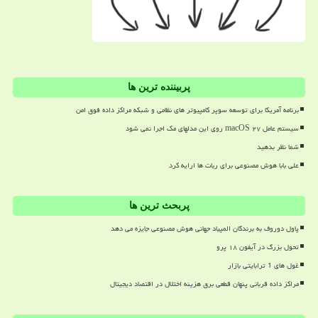
پربیننده ترین ها
برنامه آمریکا برای توسعه سوپر کامپیوتر های نظامی و شبکه مراکز داده فوق امن
سیستم عامل macOS ۲۷ روی این مدلهای مک اجرا نمی شود
شما نظر بدهید
علی بابا هوش مصنوعی برای ربات ها ارایه کرد
پربحث ترین ها
پاول دوروف به برندگان المپیاد جهانی هوش مصنوعی جایزه می دهد
تحول بزرگ در آیفون ۱۸ پرو
غول های 1 ترابایتی بازار
مراکز داده قربانی پنهان قطعی برق هزینه اختلال در اقتصاد دیجیتال