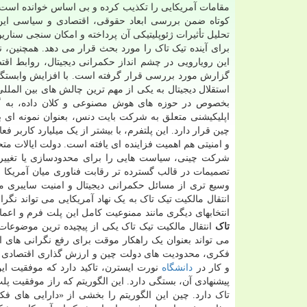
مقامات آمریکایی را تکذیب کرده و بی اساس خوانده است. 
کوتاه ضمن بررسی ابعاد حقوقی، اقتصادی و سیاسی این 
تحلیل تأثیرات ژئوپلیتیکی آن پرداخته و امکان سنجی سنار
برای آینده تیک تاک را مورد بحث قرار می دهد. همچنین، نت
این رویارویی در چشم انداز حکمرانی دیجیتال، روابط اقت
گزارش مورد بررسی قرار گرفته است. با افزایش وابستگی ج
استقلال دیجیتال به یکی از مهم ترین چالش های بین المل
بخصوص در حوزه های هوش مصنوعی و کلان داده، به گس
اپلیکیشنی متعلق به شرکت بایت دنس، بعنوان نمونه ای بر
چین قرار دارد. این پلتفرم، با بیشتر از یک میلیارد کاربر 
و امنیتی هم اهمیت فزاینده ای یافته است. دولت ایالات متح
شرکت چینی، سیاست هایی را برای محدودسازی یا تغییر سا
تصمیمات در قالب گسترده تر رقابت فناوری میان آمریکا 
وسیع تری از مسائل حکمرانی دیجیتال و امنیت سایبری مر
انتقال مالکیت تیک تاک به یک نهاد آمریکایی می تواند نگر
انتخابهای دیگری مانند ممنوعیت کامل این پلت فرم و اعما
تاک
انتقال مالکیت تیک تاک یکی از پیچیده ترین موضوعات
می تواند بعنوان یک راهکار موقت برای رفع نگرانی های ا
فکری، محدودیت های دولت چین و ارزش گذاری اقتصادی این
و کار در
دانشگاه
نورت ایسترن، تاکید دارد که موفقیت این
پیشنهادی آن، بستگی دارد. این الگوریتم که راز موفقیت 
تاک دارد. چین این الگوریتم را بخشی از «دارایی های فک