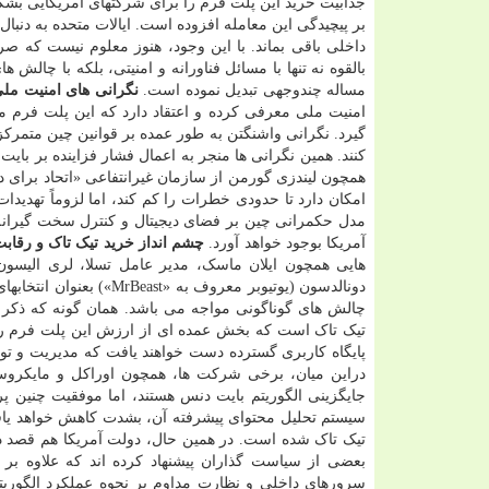
جذابیت خرید این پلت فرم را برای شرکتهای آمریکایی بشک
بر پیچیدگی این معامله افزوده است. ایالات متحده به دنب
داخلی باقی بماند. با این وجود، هنوز معلوم نیست که صرف
بالقوه نه تنها با مسائل فناورانه و امنیتی، بلکه با چال
مساله چندوجهی تبدیل نموده است.
نگرانی های امنیت ملی
امنیت ملی معرفی کرده و اعتقاد دارد که این پلت فرم می
گیرد. نگرانی واشنگتن به طور عمده بر قوانین چین متمرکز
کنند. همین نگرانی ها منجر به اعمال فشار فزاینده بر بای
همچون لیندزی گورمن از سازمان غیرانتفاعی «اتحاد برای دم
امکان دارد تا حدودی خطرات را کم کند، اما لزوماً تهدیدات
مدل حکمرانی چین بر فضای دیجیتال و کنترل سخت گیرانه
آمریکا بوجود خواهد آورد.
چشم انداز خرید تیک تاک و رقابت
هایی همچون ایلان ماسک، مدیر عامل تسلا، لری الیسو
دونالدسون (یوتیوبر معرو
چالش های گوناگونی مواجه می باشد. همان گونه که ذکر ش
تیک تاک است که بخش عمده ای از ارزش این پلت فرم را تش
پایگاه کاربری گسترده دست خواهند یافت که مدیریت و تو
دراین میان، برخی شرکت ها، همچون اوراکل و مایکروسا
جایگزینی الگوریتم بایت دنس هستند، اما موفقیت چنین پر
سیستم تحلیل محتوای پیشرفته آن، بشدت کاهش خواهد یافت
تیک تاک شده است. در همین حال، دولت آمریکا هم قصد دار
بعضی از سیاست گذاران پیشنهاد کرده اند که علاوه بر ت
سرورهای داخلی و نظارت مداوم بر نحوه عملکرد الگوریت