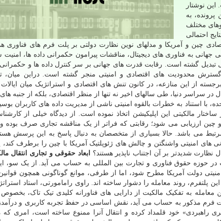
این نوشتار
پرونده، به
یوهای مختلف
ایج احتمالی
صادی چین و آمریکا و مدلهای نوین نظارت دولتی بر پلت فرم های فناوری هم
هانی به فناوری های دیجیتال، مناقشات پیرامون حکمرانی داده ها، امنیت س
لی تبدیل گشته است. رقابت قدرت های جهانی بر سر کنترل داده ها و حکمرانی 
ترش محدودیت های اقتصادی و امنیتی منجر گشته است. دراین میان، تی
جسته از این منازعه، در کانون تنش های اقتصادی و استراتژیک میان ایالات 
فعال در سراسر دنیا، طی سالهای اخیر نه تنها از منظر اقتصادی، بلکه از جنبه ها
ده، با استناد به خطرات بالقوه امنیتی ناشی از مدیریت داده های کاربران بوس
ختار مالکیتی این اپلیکیشن اتخاذ نموده است. از دیدگاه خیلی از کارشناس
و چین ارزیابی می شود؛ رقابتی که فراتر از یک مناقشه تجاری صرف بوده و 
تبط می باشد. حالا بسیاری از متخصصان به دنبال پاسخ به این پرسش هستند
انی های امنیتی واشنگتن و چالش های ژئوپلتیک آمریکا با چین را برطرف کند، ی
ل نظارت شدیدتر بر آن اجتناب ناپذیر هستند؟
ابعاد حقوقی و تجاری انتقال مال
 در حوزه حقوق فناوری و تجارت بین المللی به حساب می آید. از یک سو، این
منیتی دولت آمریکا مطرح شود، اما از طرفی، موانع گوناگونی همچون قوانین
 پلتفرم، روند معامله را دشوار ساخته اند. راوی رامامورتی، استاد استرا
 معامله به تفکیک مالکیت از دارایی های فناورانه کلیدی تیک تاک، بخصوص ا
پلت فرم مذکور به حساب می آید، نقش اساسی در حفظ تجربه کاربری و درآمدز
ری راهبردی» خود قلمداد کرده و انتقال آنرا ممنوع ساخته است، امری که م