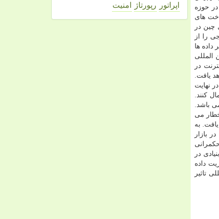
اپراتور
رپورتاژ
امنیت
در حوزه
اخت های
 چین در
ی را از
داده ها
 المللی
ترنت در
د یافت.
ر نهایت
ل کنند.
ی باشد.
خطار می
افت. به
ر بازار
 حکمرانی
یادی در
یت داده
ی تاثیر