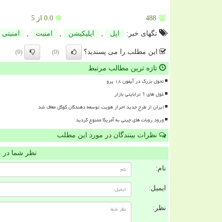
488
0.0
از 5
تگهای خبر:
اپل
,
اپلیكیشن
,
امنیت
,
امنیتی
این مطلب را می پسندید؟
(0)
(0)
تازه ترین مطالب مرتبط
تحول بزرگ در آیفون ۱۸ پرو
غول های 1 ترابایتی بازار
ایران از طرح جدید احراز هویت توسعه دهندگان گوگل معاف شد
ورود روبات های چینی به آمریکا ممنوع گردید
نظرات بینندگان در مورد این مطلب
نظر شما در 
نام:
ایمیل:
نظر: