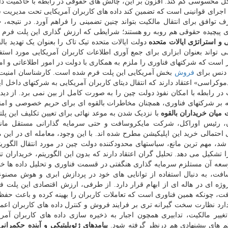
ل محسوسی کم کند. افزون بر این، چالش های حقوقی در رابطه با حاکمیت داد
ال اجرای قوانینی است که تضمین کند داده های کاربران آمریکایی تحت مدیریت 
 توافق برای انتقال مالکیت بتواند چنین تضمینی را فراهم آورد. در نتیجه، خ
ش های پیچیده حقوقی هم روبه رو هستند؛ شرایطی که ارزش گذاری این پلت فرم ر
 و استراتژی ایالات متحده
دولت ایالات متحده تیک تاک را بعنوان یک تهدید بال
 تواند بعنوان ابزاری برای جمع آوری اطلاعات کاربران آمریکایی مورد استفا
 است که شرکتهای فناوری را ملزم به همکاری با دولت در امور اطلاعاتی و ام
ت دنس برای
فروش
بخش آمریکایی این پلت فرم شده است. کارشناسان امنیت
وکراسی» اعتقاد دارند که انتقال دیتای کاربران آمریکایی به شرکتهای داخل ا
 در رابطه با امکان نفوذ دولت چین را به صورت کامل از بین نمی برد. از دیدگ
 بر شرکتهای فناوری، همچنان مخاطرات بالقوه ای برای حریم خصوصی و ام
 میان خریداران بالقوه
با نزدیک شدن به موعد نهائی برای تعیین تکلیف این پلت
ن، رئیس اوراکل، شرکت مایکروسافت و حتی سرمایه گذارانی مستقل مان
ف به «MrBeast») بعنوان انتخابهای احتمالی خرید این اپلیکیشن مطرح شده اند. با این وجود، معامله ای در ا
د، مهم ترین مانع، سیاستهای محدودکننده دولت چین در مورد انتقال الگوری
کیل می دهد. تحلیل گران اعتقاد دارند که بدون این الگوریتم، خریداران تنه
سعه آن مستلزم سرمایه گذاری هنگفتی در قسمت فناوری و تحلیل داده ها خوا
فت، به دنبال استفاده از توانایی های خود در پردازش ابری و هوش مصنو
وژه ای در هاله ای از ابهام قرار دارد. از طرفی، ارزش اقتصادی این پلت ف
، چونکه همین فناوری است که تعاملات کاربران را بهینه کرده و باعث حفظ
د نظارت سخت گیرانه تری بر فرایند فروش و کنترل داده های کاربران اعمال
غییر مالکیت، تدابیری همچون اجبار به ذخیره سازی داده های کاربران آمری
م های پیشنهادی هم درنظر گرفته شود.
پیامدهای ژئوپلیتیکی و آینده حکمرانی