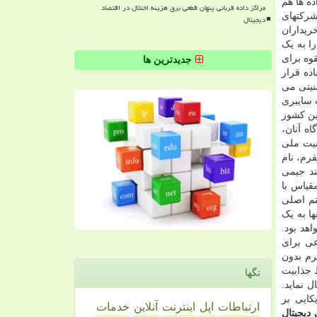
ه ها هم
مراکز داده قربانی پنهان قطعی برق هزینه اختلال در اقتصاد
شرکتهای
دیجیتال
ریداران
ا به یک
قوه برای
جدیدترین ها
ده قرار
نیتی می
 سایبری
ین کشور
اه آنان،
نیت ملی
فرم، نام
ند جیمی
ین مقیاس با
تم اصلی
ا به یک
هد بود.
عی برای
رم بدون
 جذابیت
تگها
 نماید.
کایی بر
ارتباطات
اپل
اینترنت
آنلاین
خدمات
 دیجیتال