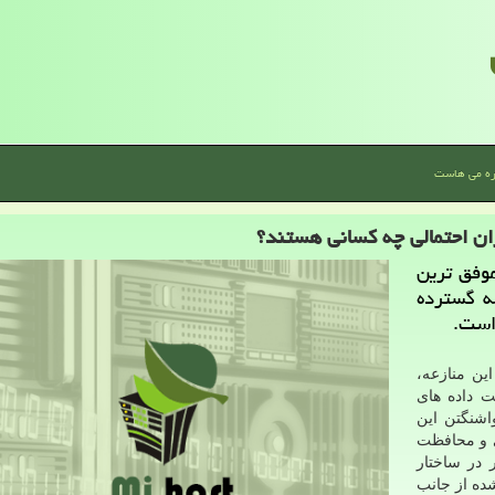
ره می هاست
ان احتمالی چه کسانی هستند؟
وفق ترین
ه گسترده
است.
ین منازعه،
ت داده های
اشنگتن این
ری و محافظت
 در ساختار
شده از جانب