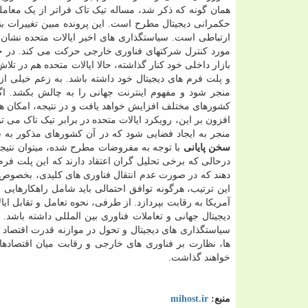
همان گونه که ذکر شد، مساله تیک تاک فراتر از یک معام
حکمرانی دیجیتال مطرح است. این پرونده مبین تغییرات بن
ارتباطی است. سیاستگذاری های اخیر ایالات متحده نشان
مورد کنترل شرکتهای فناوری خارجی حرکت می کند. در ح
بازار داخلی خود کنار گذاشته، حالا ایالات متحده هم در ت
و پلت فرم های دیجیتال خود داشته باشد. به زعم خیلی ا
منجر شود و مفهوم اینترنت جهانی را به چالش بکشد. اگر
کشورهای مختلف افزایش خواهد یافت و در نتیجه، امکان همک
افزون بر این، رویکرد ایالات متحده در برابر تیک تاک می 
منجر به ایجاد فضایی شود که در آن کشورهای مذکور به 
سخن پایانی
با توجه به مفروضات مطرح شده، میتوان نتیجه 
درحالی که برخی تحلیل گران اعتقاد دارند که این پلت فر
دهند که در صورت عدم انتقال فناوری های کلیدی، بخصوص ا
این ترتیب، هرگونه توافق احتمالی باید شامل راهکارهایی ب
آمریکا به رقابت بپردازد. از طرفی، نحوه تعامل و تقابل ای
دیجیتال جهانی و تعاملات فناوری بین المللی داشته باشد.
سیاستگذاری های دیجیتال و تحول در موازنه قدرت اقتصاد 
ها، نظارت بر فناوری های خارجی و رقابت میان اقتصادهای
خواهند گذاشت.
منبع:
mihost.ir