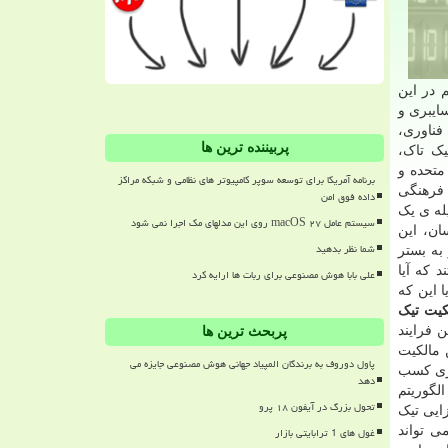
 در این
ایبری و
فناوری،
پربیننده ترین ها
ک تاک،
متحده و
برنامه آمریکا برای توسعه سوپر کامپیوتر های نظامی و شبکه مراکز
ی فرهنگی
داده فوق امن
یله ی یک
سیستم عامل macOS ۲۷ روی این مدلهای مک اجرا نمی شود
ان، این
شما نظر بدهید
به بستر
 که آیا
علی بابا هوش مصنوعی برای ربات ها ارایه کرد
ا این که
کیت تیک
 فرایند
پربحث ترین ها
 مالکیت
پاول دوروف به برندگان المپیاد جهانی هوش مصنوعی جایزه می
تژی کسب
دهد
لگوریتم
تحول بزرگ در آیفون ۱۸ پرو
ایی تیک
غول های 1 ترابایتی بازار
ی تواند