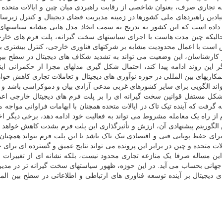
له تجاری صرف، بعنوان شاخصی از رقابت راهبردی میان چین و ایالات متحده 
یادین راهبردهای ملی کشورها در زمینه مدیریت فضای دیجیتال و کنترل زیرس
 داده است که این کشور به تدریج به سمت اتخاذ مدل هایی مشابه سیاستهای
الیکه چین مدت هاست با اجرای سیاستهای سخت گیرانه، پلت فرم های خارج
لاش است با اعمال محدودیت مشابه بر شرکتهای فناوری خارجی، کنترل بیشتری بر 
ز کارشناسان، این وضعیت می تواند به تشدید شکاف های دیجیتال در سطح بین
 این روند ادامه پیدا کند، احتمال شکل گیری مدلهای مجزا از حکمرانی این
اریهای بین المللی در حوزه نوآوری های دیجیتال و تعاملات تجاری کاهش خواه
تواند الگویی برای سایر کشورهای غربی مدعی آزادی بیان و دموکراسی باشد و د
شکل مستقل قوانین سخت گیرانه ای را بر پلت فرم های دیجیتال خارجی اعما
گرفت که آینده تیک تاک در ایالات متحده همچنان با ابهامات فراوانی مواجه م
م از راه یک معامله مشروط می تواند به فعالیت خود ادامه دهد، برخی دیگر ا
لگوریتم پیشنهادی آن، ارزش و تأثیرگذاری این پلت فرم بشدت کاهش خواهد ی
رای حفظ پویایی فنی و اقتصادی تیک تاک باشد تا این پلت فرم بتواند همچنان د
الات متحده و چین در برابر این پرونده می تواند نتایج عمیق و گسترده ای برای
 این مساله صرفا یک منازعه تجاری محدود نیست، بلکه نشانه ای از تغییرات بن
جهانی بحساب می آید. در این حوزه، ظهور سیاستهای سخت گیرانه تر در مدیر
 دیجیتال بر آینده توسعه فناوری های ارتباطی و اطلاعاتی در سطح بین الملل