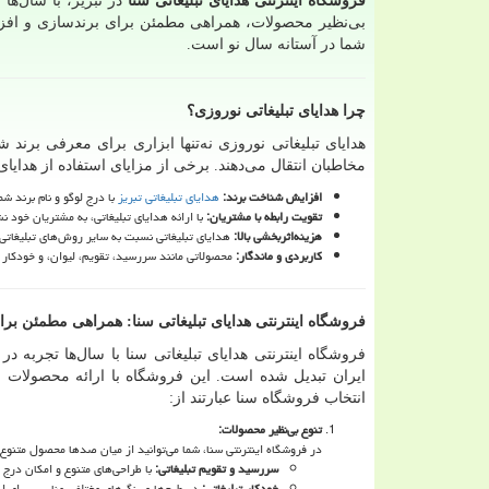
فروشگاه اینترنتی هدایای تبلیغاتی سنا
در تبریز، با سال‌ها 
بی‌نظیر محصولات، همراهی مطمئن برای برندسازی و ا
شما در آستانه سال نو است.
چرا هدایای تبلیغاتی نوروزی؟
هدایای تبلیغاتی نوروزی نه‌تنها ابزاری برای معرفی برند 
مخاطبان انتقال می‌دهند. برخی از مزایای استفاده از هدایای 
افزایش شناخت برند
:
هدایای تبلیغاتی تبریز
با درج لوگو و نام برند شم
تقویت رابطه با مشتریان
:
با ارائه هدایای تبلیغاتی، به مشتریان خود 
هزینه‌اثربخشی بالا
:
هدایای تبلیغاتی نسبت به سایر روش‌های تبلیغاتی، ه
کاربردی و ماندگار
:
محصولاتی مانند سررسید، تقویم، لیوان، و خودکار ت
فروشگاه اینترنتی هدایای تبلیغاتی سنا: همراهی مطمئن بر
فروشگاه اینترنتی هدایای تبلیغاتی سنا با سال‌ها تجربه د
ایران تبدیل شده است. این فروشگاه با ارائه محصولات با
انتخاب فروشگاه سنا عبارتند از:
تنوع بی‌نظیر محصولات
:
در فروشگاه اینترنتی سنا، شما می‌توانید از میان صدها محصول متنوع، 
سررسید و تقویم تبلیغاتی
:
با طراحی‌های متنوع و امکان درج ل
خودکار تبلیغاتی
:
در طرح‌ها و رنگ‌های مختلف، مناسب برای اس