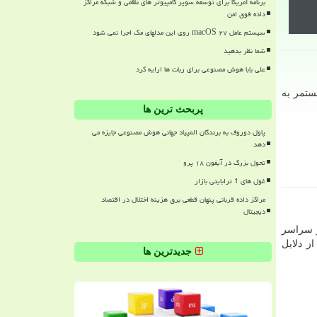
برنامه آمریکا برای توسعه سوپر کامپیوتر های نظامی و شبکه مراکز
داده فوق امن
سیستم عامل macOS ۲۷ روی این مدلهای مک اجرا نمی شود
شما نظر بدهید
علی بابا هوش مصنوعی برای ربات ها ارایه کرد
ستمر به
پربحث ترین ها
پاول دوروف به برندگان المپیاد جهانی هوش مصنوعی جایزه می
دهد
تحول بزرگ در آیفون ۱۸ پرو
غول های 1 ترابایتی بازار
مراکز داده قربانی پنهان قطعی برق هزینه اختلال در اقتصاد
دیجیتال
 و سراسر
ز دلایل
جدیدترین ها