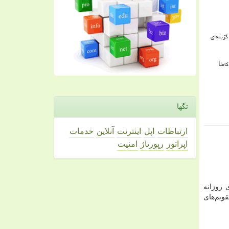
زینه‌ای
ملاً
تگها
ارتباطات
اپل
اینترنت
آنلاین
خدمات
اپراتور
رپورتاژ
امنیت
 روزانه
قویم‌های