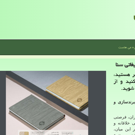
ره می هاست
غاتی سنا
ثر هستید،
نید و از
شوید.
برندسازی و
یران، فرصتی
ی خلاقانه و
 این میان،