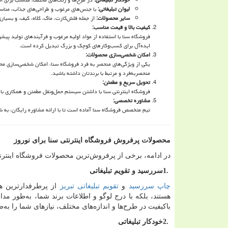
لیوان تبلیغاتی
:
با جنس‌های مرغوب و طراحی‌های جذاب، مناس
سایر محصولات
:
از جمله فلش‌کارت، ماگ، کلاه، کیف، و بسیار
کیفیت بالا و قیمت مناسب
:
فروشگاه سنا با استفاده از مواد اولیه مرغوب و فرآیندهای تولید پیشر
ایده‌آل برای کسب‌وکارهای کوچک و بزرگ تبدیل کرده است.
امکان شخصی‌سازی محصولات
:
یکی از ویژگی‌های منحصر به فرد فروشگاه سنا، امکان شخصی‌سازی محصول
منحصربه‌فرد و مرتبط با برندتان داشته باشید.
تحویل سریع و مطمئن
:
فروشگاه اینترنتی سنا با داشتن سیستم حمل‌ونقل مطمئن و همکاری با
مشاوره تخصصی
:
تیم متخصص فروشگاه سنا آماده است تا با ارائه مشاوره رایگان، به شم
محصولات پرفروش فروشگاه اینترنتی سنا برای نوروز
در ادامه، برخی از پرفروش‌ترین محصولات فروشگاه اینترنتی
1.
سررسید و تقویم تبلیغاتی
چاپ سررسید
و
تقویم‌ تبلیغاتی تبریز
از پرطرفدارترین هدا
هستند، بلکه با درج لوگو و اطلاعات برند شما، به‌طور مدا
باکیفیت در طرح‌ها و اندازه‌های مختلف، نیازهای شما را ب
2.
خودکار تبلیغاتی