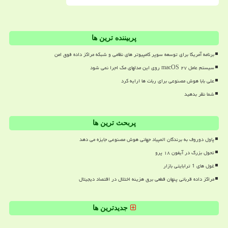
پربیننده ترین ها
برنامه آمریکا برای توسعه سوپر کامپیوتر های نظامی و شبکه مراکز داده فوق امن
سیستم عامل macOS ۲۷ روی این مدلهای مک اجرا نمی شود
علی بابا هوش مصنوعی برای ربات ها ارایه کرد
شما نظر بدهید
پربحث ترین ها
پاول دوروف به برندگان المپیاد جهانی هوش مصنوعی جایزه می دهد
تحول بزرگ در آیفون ۱۸ پرو
غول های 1 ترابایتی بازار
مراکز داده قربانی پنهان قطعی برق هزینه اختلال در اقتصاد دیجیتال
جدیدترین ها