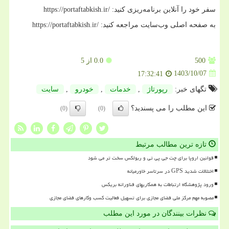
سفر خود را آنلاین برنامه‌ریزی کنید
:
https://portaftabkish.ir/
به صفحه اصلی وب‌سایت مراجعه کنید
:
https://portaftabkish.ir/
500
0.0
از 5
1403/10/07
17:32:41
تگهای خبر:
رپورتاژ
,
خدمات
,
خودرو
,
سایت
این مطلب را می پسندید؟
(0)
(0)
تازه ترین مطالب مرتبط
قوانین اروپا برای چت جی پی تی و ربولکس سخت تر می شود
اختلالات شدید GPS در سرتاسر خاورمیانه
ورود پژوهشگاه ارتباطات به همکاریهای فناورانه بریکس
مصوبه مهم مرکز ملی فضای مجازی برای تسهیل فعالیت کسب وکارهای فضای مجازی
نظرات بینندگان در مورد این مطلب