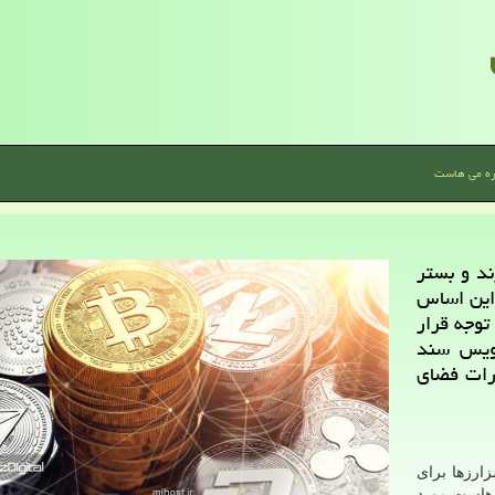
ره می هاست
ند و بستر
 این اساس
توجه قرار
ویس سند
رات فضای
زارزها برای
هاست مورد