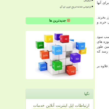
دیجیتال
ای آنها
بازخوانی حادثه خروج اوپن ای آی
 بخرند.
جدیدترین ها
 خرند و
کسب سود
وزه های
مین طور
 رسد که
ا کاربر چت می کنند و علاوه بر
تگها
ارتباطات
اپل
اینترنت
آنلاین
خدمات