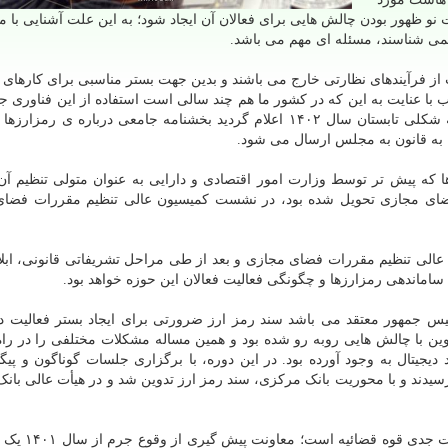
لت نو ظهور بودن چالش هایی برای فعالان آن ایجاد شود؛ به این علت آشنایی با
ا نمی شناسند، مسئله ای مهم می باشد.
لب از فرآیندهای نظارتی خارج می باشند و بدین جهت بستر مناسبی برای کارهای 
 با عنایت به این که در کشور ما هم چند سالی است استفاده از این فناوری جد
یافته، تلاش می شود قوانینی در این زمینه تدوین شود؛ به شکلی تابستان سال ۱۴۰۲ اعلام گردید بخشنامه جامعی درباره 
 به قانون به مجلس ارسال می شود.
 که پیش تر توسط وزارت امور اقتصادی و دارایی به عنوان متولی تنظیم آن
ضای مجازی تحویل شده بود، در نشست کمیسیون عالی تنظیم مقررات فضای
الی تنظیم مقررات فضای مجازی و بعد از طی مراحل تشریفاتی قانونی، ابلا
ساماندهی رمزارزها و چگونگی فعالیت فعالان این حوزه خواهد بود.
رییس جمهور معتقد می باشد سند رمز ارز ضرورتی برای ایجاد بستر فعالیت 
وین با چالش هایی روبه رو شده بود و همین مساله مشکلات مختلفی را در راه
دیجیتال به وجود آورده بود. در این دوره، با برگزاری جلسات گوناگون و پیگ
سیدند و با محوریت بانک مرکزی، سند رمز ارز تدوین شد و در هیأت عالی بان
به گفته مسئولان رمزارزها و ساماندهی آنها یک