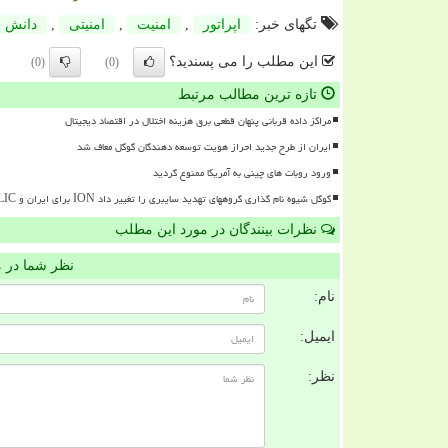
تگهای خبر:
اپراتور
,
امنیت
,
امنیتی
,
دانش ب
این مطلب را می پسندید؟
(0)
(0)
تازه ترین مطالب مرتبط
مراکز داده قربانی پنهان قطعی برق هزینه اختلال در اقتصاد دیجیتال
ایران از طرح جدید احراز هویت توسعه دهندگان گوگل معاف شد
ورود روبات های چینی به آمریکا ممنوع گردید
گوگل شیوه نام گذاری گروههای تهدید سایبری را تغییر داد ION برای ایران و RELIC برای روسیه
نظرات بینندگان در مورد این مطلب
نظر شما در 
نام:
ایمیل:
نظر: