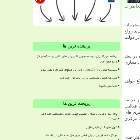
 مخاطرات
مجرمانه
ید رواج
ی رمزارزها در دولت
پربیننده ترین ها
برنامه آمریکا برای توسعه سوپر کامپیوتر های نظامی و شبکه مراکز
 در سند
داده فوق امن
 مجازی
سیستم عامل macOS ۲۷ روی این مدلهای مک اجرا نمی شود
علی بابا هوش مصنوعی برای ربات ها ارایه کرد
غ خواهد
شما نظر بدهید
در عرصه
پربحث ترین ها
 فعالیت
یری های
پاول دوروف به برندگان المپیاد جهانی هوش مصنوعی جایزه می
دهد
ک مرکزی
غول های 1 ترابایتی بازار
مراکز داده قربانی پنهان قطعی برق هزینه اختلال در اقتصاد
ی از مطالبات جدی قوه قضائیه است؛ معاونت پیش گیری از وقوع جرم از سال ۱۴۰۱ یک کار جدی