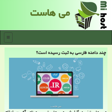
می هاست
منو
چند دامنه فارسی به ثبت رسیده است؟
می هاست: به گزارش می هاست، بر مبنای آخرین اعلام