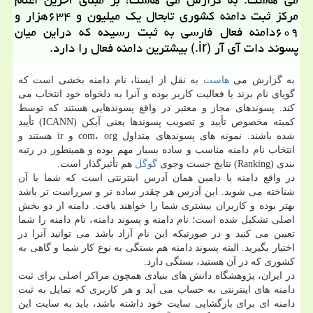
مرکز ثبت دامنه کشوری تابحال یک میلیون و ۶۳۴هزار و
۶۰۹دامنه فعال فارسی به ثبت رسیده که دراین میان
پسوند دات آی آر (ir.) بیشترین دامنه فعال را دارد.
به گزارش می
هاست
به نقل از ایسنا، نام دامنه بخشی است که
گویای نام برند یا فعالیت کاربر بوده و آنرا به دلخواه خود انتخاب می
کند. پسوندهای مجاز و معتبر در واقع پسوندهایی هستند که توسط
کمیته مخصوص تأیید و تصویب پسوندها یعنی آیکن (ICANN) تأیید
شده باشند. نمونه های پسوندهای متداول com، org و ir هستند و
انتخاب نام دامنه مناسب و ساده بسیار مهم بوده و همینطور در رتبه
بندی (Ranking) نتایج جست وجوی
گوگل
هم تأثیرگذار است.
در واقع دامنه یا دامین همان آدرس اینترنتی است که شما با آن
شناخته می شوید. این آدرس هر چقدر ساده تر و سرراست تر باشد
بهتر بوده و کاربران بیشتری شما را خواهند یافت. دامنه از دو بخش
اصلی تشکیل شده است؛ نام دامنه و پسوند دامنه، نام دامنه را شما
تعیین می کنید و در صورتیکه این نام آزاد باشد می توانید آنرا در
اختیار بگیرید. البته پسوند دامنه هم بستگی به نوع کار شما و گاهی به
کشوری که در آن هستید، بستگی دارد.
در ایران، پژوهشگاه دانش های بنیادی همچون مراکز اصلی برای ثبت
دامنه های اینترنتی به حساب می آید و هر کاربری که تمایل به ثبت
دامنه ای برای بازگشایی سایت خود داشته باشد، باید به سایت این