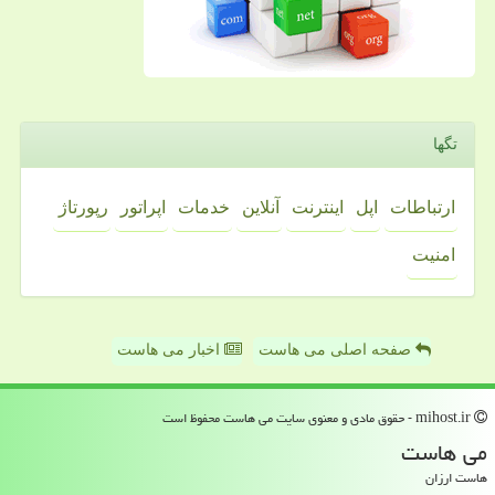
تگها
ارتباطات
اپل
اینترنت
آنلاین
خدمات
اپراتور
رپورتاژ
امنیت
صفحه اصلی می هاست
اخبار می هاست
mihost.ir - حقوق مادی و معنوی سایت می هاست محفوظ است
می هاست
هاست ارزان