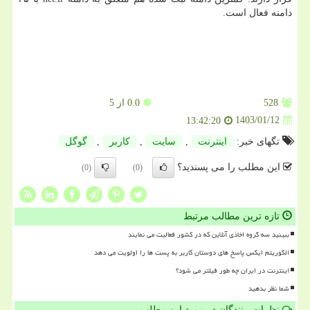
دامنه فعال است.
528
0.0
از 5
1403/01/12
13:42:20
تگهای خبر:
اینترنت
,
سایت
,
كاربر
,
گوگل
این مطلب را می پسندید؟
(0)
(0)
تازه ترین مطالب مرتبط
ببینید سه گروه اخاذی آنلاین که در کشور فعالیت می نمایند
الگوریتم ایکس پاسخ های دوستان کاربر به پست ها را اولویت می دهد
اینترنت در ایران چه طور فیلتر می شود؟
شما نظر بدهید
نظرات بینندگان در مورد این مطلب