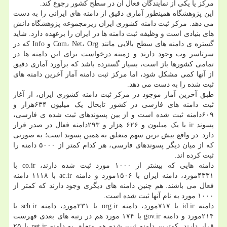
مرکز یا یکی از نمایندگان فعال آن در سطح کشور رجوع کند.
این پژوهشگاه همینطور آماری دقیق از دامنه های ایرانی را به دست
می دهد. مرکز ثبت دامنه کشوری ایران زیرمجموعه پژوهشگاه دانش
های بنیادی است و وظیفه ثبت دامنه ها در ایران را برعهده دارد. شاید
گستره ی دامنه های سطح بالایی مانند Com، Net، Org و Info که در
سرتاسر وب وجود دارند و زمینه درخواست برای این دامنه ها در
تمامی کشورها باز است، بسیار گسترده باشد که برآورد آماری دقیق
از آنها کمی مشکل شود، اما مرکز ثبت دامنه آمار آخرین دامنه های
ثبت شده را به دست می دهد.
طبق آخرین آمار موجود در مرکز ثبت دامنه کشوری ایران، از آغاز
ثبت دامنه های فارسی در کشور تابحال یک میلیون ۶۳۴هزار و
۶۰۹دامنه ثبت شده است و از بین پسوندهای ثبت شده ی فارسی،
پسوند ir با یک میلیون و ۶۲۶ هزار و ۲۹۳دامنه فعال در صدر قرار
دارد. در واقع بیش ترین سهم متعلق به همین پسوند است؛ به صورتی
که از میان دیگر پسوندهای فارسی، هر کدام کمتر از ۵۰۰۰ دامنه را
ثبت کرده اند.
دامنه هایی که بیشتر از ۱۰۰۰ مورد ثبت شده دارند، co.ir با
۴۳۳۱مورد، دامنه ایران با ۱۵۰۶مورد و دامنه ac.ir با ۱۱۱۸ دامنه
فعال می باشند. هم چنین دامنه های دیگری وجود دارند که کمتر از
۱۰۰۰ مورد به نام آنها ثبت شده است.
دامنه id.ir با ۷۱۷مورد، دامنه org.ir با ۲۳۱مورد، دامنه sch.ir با
۲۱۴مورد و دامنه gov.ir با ۱۷۴ مورد هم در رتبه های بعدی فهرست
قرار دارند. کمترین دامنه ثبت شده هم متعلق به دامنه net.ir با ۲۵