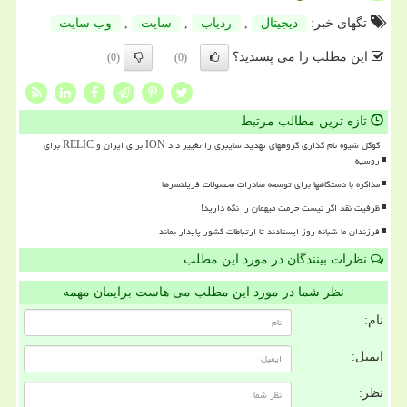
تگهای خبر:
دیجیتال
,
ردیاب
,
سایت
,
وب سایت
این مطلب را می پسندید؟
(0)
(0)
تازه ترین مطالب مرتبط
گوگل شیوه نام گذاری گروههای تهدید سایبری را تغییر داد ION برای ایران و RELIC برای
روسیه
مذاکره با دستگاهها برای توسعه صادرات محصولات فریلنسرها
ظرفیت نقد اگر نیست حرمت میهمان را نگه دارید!
فرزندان ما شبانه روز ایستادند تا ارتباطات کشور پایدار بماند
نظرات بینندگان در مورد این مطلب
نظر شما در مورد این مطلب می هاست برایمان مهمه
نام:
ایمیل:
نظر: