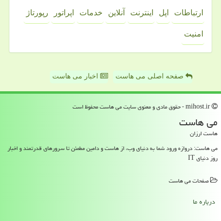
ارتباطات
اپل
اینترنت
آنلاین
خدمات
اپراتور
رپورتاژ
امنیت
صفحه اصلی می هاست
اخبار می هاست
mihost.ir - حقوق مادی و معنوی سایت می هاست محفوظ است
می هاست
هاست ارزان
می هاست: دروازه ورود شما به دنیای وب، از هاست و دامین مطمئن تا سرورهای قدرتمند و اخبار
روز دنیای IT
صفحات می هاست
درباره ما