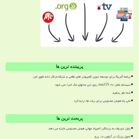
پربیننده ترین ها
برنامه آمریکا برای توسعه سوپر کامپیوتر های نظامی و شبکه مراکز داده فوق امن
سیستم عامل macOS ۲۷ روی این مدلهای مک اجرا نمی شود
شما نظر بدهید
علی بابا هوش مصنوعی برای ربات ها ارایه کرد
پربحث ترین ها
پاول دوروف به برندگان المپیاد جهانی هوش مصنوعی جایزه می دهد
تحول بزرگ در آیفون ۱۸ پرو