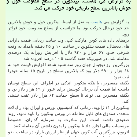
به گزارش می هاست، بیتکوین در سطح مقاومت حول و
حوش بالاترین سطح تاریخی خود حرکت می کند.
به گزارش می
هاست
به نقل از ایسنا، بیتکوین حول و حوش بالاترین
حد خود درحال حرکت بود اما نتوانست از سطح مقاومت خود فراتر
رود.
برمبنای داده های کوین مارکت کپ، وب سایت ردیابی قیمت دارایی
های دیجیتال، قیمت بیتکوین در ساعت ۱۰ و ۴۵ دقیقه بامداد به وقت
شرقی حدود ۶۷ هزار و ۹۳۰ دلار با افزایش روزانه یک درصدی
معامله شد، در صورتیکه هفته گذشته ۱۰.۵ درصد افزوده شد.
بزرگترین ارز دیجیتال جهان روز سه شنبه شاهد افزایش قیمت خود به
۶۸ هزار و ۹۹۰ دلار بود که بالاترین سطح در تاریخ ۱۵ ساله خودرا
ثبت نمود.
بگفته مفسرین، بااینکه بیتکوین اندکی در اطراف این سطح نوسان
داشت اما قیمت آن درحال کوشش برای عبور از ۶۹ هزار دلار بود و
بگفته مفسرین می تواند تا سطح حمایت ۶۴ هزار دلار عقب نشینی
کند.
بیتکوین از ۱۱ ژانویه، زمانی که کمیسیون بورس و اوراق بهادار ایالات
متحده، صندوق های قابل معامله در بورس بیتکوین را تایید نمود، روند
صعودی داشته است. این مبادرت به سرمایه گذاران، خصوصاً
موسسات مالی اجازه داد تا بیتکوین را بدون داشتن آن معامله کنند.
اتریوم، بزرگترین آلت کوین جهان از نظر ارزش بازار، در ساعت ۱۰و