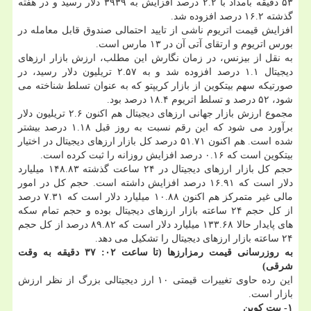
۵۳ دقیقه بامداد با ۲.۲ درصد افزایش به ۳۹۳۹ دلار رسید و در هفته
گذشته ۱۶.۲ درصد افزوده شد.
افزایش قیمت اتریوم ناشی از تایید احتمالی صندوق قابل معامله در
بورس اتریوم و ارتقای آتی آن در ۱۳ مارس است.
به نقل از بیزنس، در زمان نگارش این مطلب، ارزش بازار ارزهای
دیجیتال ۱.۱ درصد افزوده شد و به ۲.۵۷ تریلیون دلار رسید، در
صورتیکه سهم بیتکوین از بازار کریپتو که به عنوان تسلط شناخته می
شود، ۵۲ درصد و تسلط اتریوم ۱۸.۴ درصد بود.
مجموع ارزش بازار جهانی ارزهای دیجیتال هم اکنون ۲.۶ تریلیون دلار
برآورد می شود که این رقم نسبت به روز قبل ۱.۱۸ درصد بیشتر
شده است. هم اکنون ۵۱.۷۱ درصد کل بازار ارزهای دیجیتال در اختیار
بیتکوین است که ۰.۱۶ درصد افزایش روزانه را ثبت کرده است.
حجم کل بازار ارزهای دیجیتال در ۲۴ ساعت گذشته ۱۴۸.۸۳ میلیارد
دلار است که ۱۶.۹۱ درصد افزایش داشته است. حجم کل در امور
مالی غیر متمرکز هم اکنون ۱۰.۸۸ میلیارد دلار است که ۷.۳۱ درصد
از کل حجم ۲۴ ساعته بازار ارزهای دیجیتال بوده و حجم تمام سکه
های پایدار حالا ۱۳۳.۶۸ میلیارد دلار است که ۸۹.۸۲ درصد از کل حجم
۲۴ ساعته بازار ارزهای دیجیتال را تشکیل می دهد.
به روزرسانی قیمت رمزارزها (تا ساعت ۰۲: ۳۷ دقیقه به وقت
شرقی)
این رده حاوی تغییرات قیمتی ۱۰ ارز دیجیتالی بزرگ از نظر ارزش
بازار است.
۱- بیت کوین