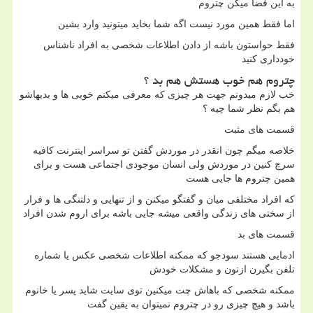
به این فضا میگن چتروم
اما فقط همین مورد نیست اگه شما بخاید میتونید وارد بشین
فقط حواستون باشه از دادن اطلاعات شخصی به افراد ناشناس
خودداری کنید
چتروم هم خوب هستش هم بد ؟
خب لازم میدونم جهت هر چیزی که معرفی میکنم خوبی ها و بدیهاشو
هم بگم نظر شما چیه ؟
قسمت های مثبت
خلاصه میگم چون انقدر در موردش گفتن تو سراسر اینترنت کافیه
سرچ کنین در موردش ولی انسان موجودی اجتماعی هست و برای
همین چتروم ها جایی هست
که افراد مختلفی میان و گفتگو میکنن و از تنهایی و دلتنگی ها و فرار
از سختی های زندگی واقعی میشه جایی باشه برای اروم شدن افراد
قسمت های بد
ادمایی هستند سودجو که ممکنه اطلاعات شخصی عکس یا شماره
تلفن بگیرن ازتون و مشکلات خودش
ممکنه شخصی که باهاش چت میکنین توی سایت شاید پسر یا خانوم
باشد و هیچ چیزی رو در چتروم نمیتوان به یقین گفت