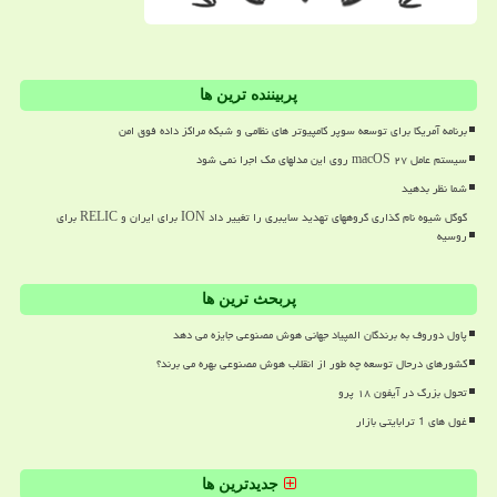
پربیننده ترین ها
برنامه آمریکا برای توسعه سوپر کامپیوتر های نظامی و شبکه مراکز داده فوق امن
سیستم عامل macOS ۲۷ روی این مدلهای مک اجرا نمی شود
شما نظر بدهید
گوگل شیوه نام گذاری گروههای تهدید سایبری را تغییر داد ION برای ایران و RELIC برای
روسیه
پربحث ترین ها
پاول دوروف به برندگان المپیاد جهانی هوش مصنوعی جایزه می دهد
کشورهای درحال توسعه چه طور از انقلاب هوش مصنوعی بهره می برند؟
تحول بزرگ در آیفون ۱۸ پرو
غول های 1 ترابایتی بازار
جدیدترین ها