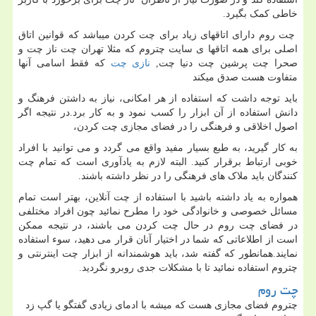
خاطی کمک بگیرد.
چت روم دارای اتاقهای زیاد برای چت کردن میباشد که قوانین اتاق
اصلی برای همه اتاقها ی سایت چتروم که مثلا تهران چت ناز چت و
صحرا چت پرشین چت دنیا چت
,
نازی چت
که فقط اسامی آنها
متفاوت هست صدق میکند
باید توجه داشت که استفاده از هر امکانی، نیاز به داشتن فرهنگ و
دانش استفاده از آن ابزار را کسب نمود و به کار برد.در نتیجه اگر
اصول اخلاقی و فرهنگی را در فضای مجازی چت کردن،
به کار گیرید، به طبع بسیار مفید واقع می گردد و می توانید با افراد
خوبی ارتباط برقرار کنید. البته لازم به یادآوری است که تمام چت
کنندگان باید ملاک های فرهنگی را در نظر داشته باشند.
همواره به یاد داشته باشید با استفاده از چت آنلاین، بهتر است تمام
مسائل خصوصی و خانوادگی خود را مطرح نمائید چون افراد مختلفی
در فضای چت روم در حال چت کردن می باشند، در نتیجه ممکن
است از اطلاعاتی که شما در اختیار آنان قرار می دهید، سوء استفاده
نمایند.همانطور که گفته شد، باید هوشمندانه از ابزار چت اینترنتی و
چتروم استفاده نمائید تا با مشکلات جدی روبرو نگردید.
چت روم
چتروم
فضای مجازی هست که میشه با ادمای زیادی گفتگو یا گپ زد