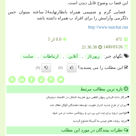
این فضا ب وضوح قابل دیدن است.
فضایی گرم و صمیمی همراه بانظارتهایه24 ساعته میتوان حس
دلگرمی وآرامش را برای افراد ب همراه داشته باشد
http://www.nazchat.run
471
0.0
از 5
1400/03/26
21:36:38
تگهای خبر:
رپورتاژ
,
آنلاین
,
ارتباطات
,
سایت
این مطلب را می پسندید؟
(0)
(0)
تازه ترین مطالب مرتبط
مراکز داده قربانی پنهان قطعی برق هزینه اختلال در اقتصاد دیجیتال
ایران از طرح جدید احراز هویت توسعه دهندگان گوگل معاف شد
قوانین اروپا برای چت جی پی تی و ربولکس سخت تر می شود
ورود روبات های چینی به آمریکا ممنوع گردید
نظرات بینندگان در مورد این مطلب