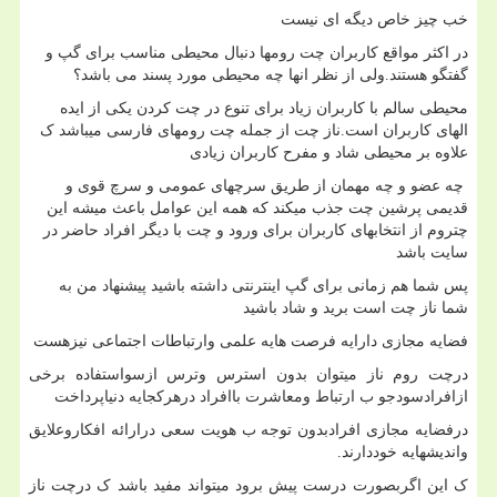
خب چیز خاص دیگه ای نیست
در اکثر مواقع کاربران چت رومها دنبال محیطی مناسب برای گپ و
گفتگو هستند.ولی از نظر انها چه محیطی مورد پسند می باشد؟
محیطی سالم با کاربران زیاد برای تنوع در چت کردن یکی از ایده
الهای کاربران است.ناز چت از جمله چت رومهای فارسی میباشد ک
علاوه بر محیطی شاد و مفرح کاربران زیادی
چه عضو و چه مهمان از طریق سرچهای عمومی و سرچ قوی و
قدیمی پرشین چت جذب میکند که همه این عوامل باعث میشه این
چتروم از انتخابهای کاربران برای ورود و چت با دیگر افراد حاضر در
سایت باشد
پس شما هم زمانی برای گپ اینترنتی داشته باشید پیشنهاد من به
شما ناز چت است برید و شاد باشید
فضایه مجازی دارایه فرصت هایه علمی وارتباطات اجتماعی نیزهست
درچت روم ناز میتوان بدون استرس وترس ازسواستفاده برخی
ازافرادسودجو ب ارتباط ومعاشرت باافراد درهرکجایه دنیاپرداخت
درفضایه مجازی افرادبدون توجه ب هویت سعی درارائه افکاروعلایق
واندیشهایه خوددارند.
ک این اگربصورت درست پیش برود میتواند مفید باشد ک درچت ناز