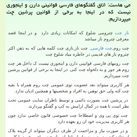
می هاست: اتاق گفتگوهای فارسی قوانینی دارن و اینجوری
نیست كه در اینجا به برخی از قوانین پرشین چت
میپردازیم.
ناز چت
چترومی شلوغ که امکانات زیادی دارد و در اینجا قضد
معرفی چتروم ناز میباشد
چت روم
,
چت فارسی
,
چت ناز
,
نازی چت کلمه هایی که به ذهن اکثر
چتروم باز های قدیمی در خاطره میاد شلوغ چت
چت رومهای فارسی قوانینی دارن و اینجوری نیست ک داخل هر چت
روم هر جور و به دلخواه چت کنی. در اینجا به برخی از قوانین پرشین
چت میپردازیم.
هر کاربری میتواند بعد عضویت توی عمومی چت روم همراه با بقیه
چت کنه ولی حق توهین به افراد و شخصیتها و همچنین ادیان ندارد.
در پرشین چت بصورت دائمی و توسط ناظران سایت عمومی تحت
نظر است تا همه در کمال ارامش به کپ و گفتگو بپردازند.
چت توی پی وی و اصطلاحا چت خصوصی قانون خاصی ندارد چون
هر کاربری مدیریت خود ان رو بعهده دارد
و در صورت نیاز و مزاحمت از طرف دیگران میتواند از گزینه بلاک
استفاده کند و در صورت نیاز از ناظران ناز چت برای برخورد با کاربر