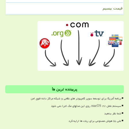
قیمت بیسیم
پربیننده ترین ها
برنامه آمریکا برای توسعه سوپر کامپیوتر های نظامی و شبکه مراکز داده فوق امن
سیستم عامل macOS ۲۷ روی این مدلهای مک اجرا نمی شود
شما نظر بدهید
علی بابا هوش مصنوعی برای ربات ها ارایه کرد