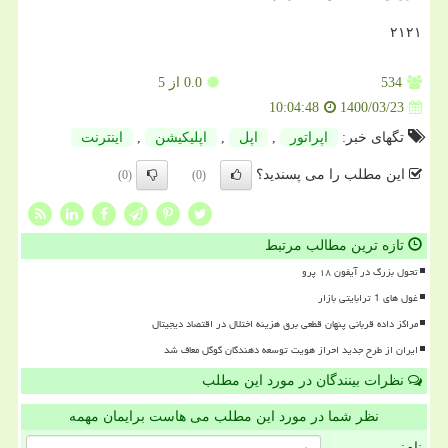
۲۱۲۱
534
0.0
از 5
1400/03/23
10:04:48
تگهای خبر:
اپراتور
,
اپل
,
اپلیكیشن
,
اینترنت
این مطلب را می پسندید؟
(0)
(0)
تازه ترین مطالب مرتبط
تحول بزرگ در آیفون ۱۸ پرو
غول های 1 ترابایتی بازار
مراکز داده قربانی پنهان قطعی برق هزینه اختلال در اقتصاد دیجیتال
ایران از طرح جدید احراز هویت توسعه دهندگان گوگل معاف شد
نظرات بینندگان در مورد این مطلب
نظر شما در مورد این مطلب می هاست برایمان مهمه
نام: