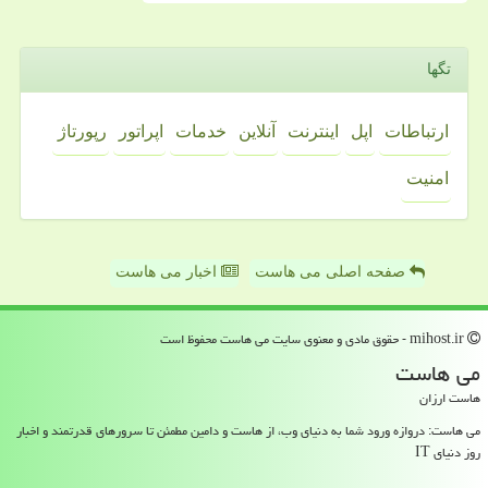
تگها
ارتباطات
اپل
اینترنت
آنلاین
خدمات
اپراتور
رپورتاژ
امنیت
صفحه اصلی می هاست
اخبار می هاست
mihost.ir - حقوق مادی و معنوی سایت می هاست محفوظ است
می هاست
هاست ارزان
می هاست: دروازه ورود شما به دنیای وب، از هاست و دامین مطمئن تا سرورهای قدرتمند و اخبار
روز دنیای IT