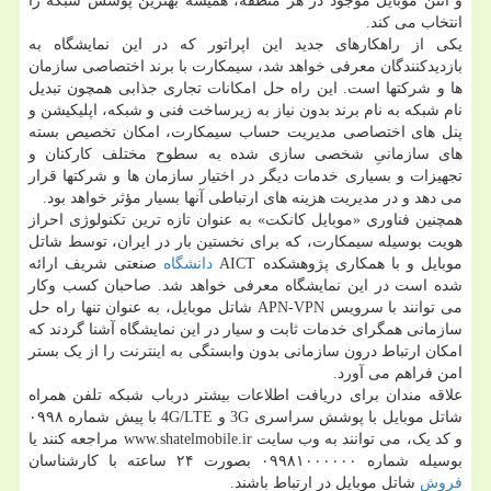
و آنتن موبایل موجود در هر منطقه، همیشه بهترین پوشش شبکه را
انتخاب می کند.
یکی از راهکارهای جدید این اپراتور که در این نمایشگاه به
بازدیدکنندگان معرفی خواهد شد، سیمکارت با برند اختصاصی سازمان
ها و شرکتها است. این راه حل امکانات تجاری جذابی همچون تبدیل
نام شبکه به نام برند بدون نیاز به زیرساخت فنی و شبکه، اپلیکیشن و
پنل های اختصاصی مدیریت حساب سیمکارت، امکان تخصیص بسته
های سازمانیِ شخصی سازی شده به سطوح مختلف کارکنان و
تجهیزات و بسیاری خدمات دیگر در اختیار سازمان ها و شرکتها قرار
می دهد و در مدیریت هزینه های ارتباطی آنها بسیار مؤثر خواهد بود.
همچنین فناوری «موبایل کانکت» به عنوان تازه ترین تکنولوژی احراز
هویت بوسیله سیمکارت، که برای نخستین بار در ایران، توسط شاتل
موبایل و با همکاری پژوهشکده AICT
دانشگاه
صنعتی شریف ارائه
شده است در این نمایشگاه معرفی خواهد شد. صاحبان کسب وکار
می توانند با سرویس APN-VPN شاتل موبایل، به عنوان تنها راه حل
سازمانی همگرای خدمات ثابت و سیار در این نمایشگاه آشنا گردند که
امکان ارتباط درون سازمانی بدون وابستگی به اینترنت را از یک بستر
امن فراهم می آورد.
علاقه مندان برای دریافت اطلاعات بیشتر درباب شبکه تلفن همراه
شاتل موبایل با پوشش سراسری 3G و 4G/LTE با پیش شماره ۰۹۹۸
و کد یک، می توانند به وب سایت www.shatelmobile.ir مراجعه کنند یا
بوسیله شماره ۰۹۹۸۱۰۰۰۰۰۰ بصورت ۲۴ ساعته با کارشناسان
فروش
شاتل موبایل در ارتباط باشند.