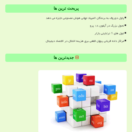
پربحث ترین ها
پاول دوروف به برندگان المپیاد جهانی هوش مصنوعی جایزه می دهد
تحول بزرگ در آیفون ۱۸ پرو
غول های 1 ترابایتی بازار
مراکز داده قربانی پنهان قطعی برق هزینه اختلال در اقتصاد دیجیتال
جدیدترین ها