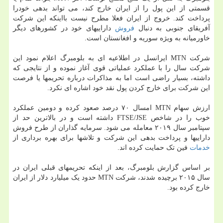
قسمتی از این پول را از ایران خارج کند، می تواند بدهی خودرا
پرداخت کند. خروج از ایران فعلا مطرح نیست بااینکه این شرکت
آفریقای جنوبی به دنبال
فروش
داراییهای خود در کشورهای دیگر
خاورمیانه به ویژه سوریه و افغانستان است.
شرکت MTN ایرانسل در اطلاعیه ای به بلومبرگ اعلام نمود این
شرکت سال را با عملکرد عملیاتی قوی آغاز نموده و از نتایجی که
داشته، بسیار راضی است اما به مذاکرات درباره تحریمها یا فرصت
این شرکت برای خارج کردن پول نقد خود اشاره ای نکرد.
ارزش سهام MTN امسال ۷۰ درصد صعود کرده و دومین عملکرد
خوب را در شاخص FTSE/JSE داشته است و در بالاترین حد از
سپتامبر سال ۲۰۱۹ معامله می شود. سرمایه گذاران از طرح فروش
داراییها و پرداخت بدهی این شرکت و تلاشها برای بهره برداری از
خدمات
فین تک حمایت کرده اند.
بر اساس گزارش بلومبرگ، بعد از اینکه تحریمهای قبلی ایران در
سال ۲۰۱۵ برچیده شدند، شرکت MTN حدود یک میلیارد دلار از ایران
خارج کرده بود.