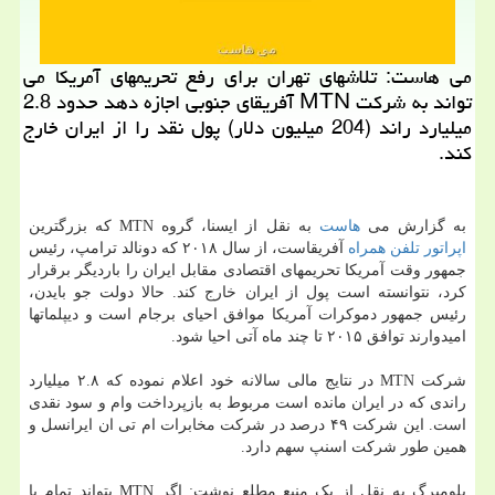
می هاست: تلاشهای تهران برای رفع تحریمهای آمریکا می
تواند به شرکت MTN آفریقای جنوبی اجازه دهد حدود 2.8
میلیارد راند (204 میلیون دلار) پول نقد را از ایران خارج
کند.
به گزارش می
هاست
به نقل از ایسنا، گروه MTN که بزرگترین
اپراتور
تلفن همراه
آفریقاست، از سال ۲۰۱۸ که دونالد ترامپ، رئیس
جمهور وقت آمریکا تحریمهای اقتصادی مقابل ایران را باردیگر برقرار
کرد، نتوانسته است پول از ایران خارج کند. حالا دولت جو بایدن،
رئیس جمهور دموکرات آمریکا موافق احیای برجام است و دیپلماتها
امیدوارند توافق ۲۰۱۵ تا چند ماه آتی احیا شود.
شرکت MTN در نتایج مالی سالانه خود اعلام نموده که ۲.۸ میلیارد
راندی که در ایران مانده است مربوط به بازپرداخت وام و سود نقدی
است. این شرکت ۴۹ درصد در شرکت مخابرات ام تی ان ایرانسل و
همین طور شرکت اسنپ سهم دارد.
بلومبرگ به نقل از یک منبع مطلع نوشت: اگر MTN بتواند تمام یا