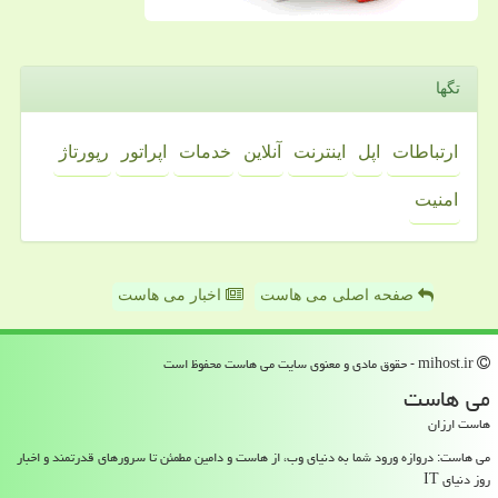
تگها
ارتباطات
اپل
اینترنت
آنلاین
خدمات
اپراتور
رپورتاژ
امنیت
صفحه اصلی می هاست
اخبار می هاست
mihost.ir - حقوق مادی و معنوی سایت می هاست محفوظ است
می هاست
هاست ارزان
می هاست: دروازه ورود شما به دنیای وب، از هاست و دامین مطمئن تا سرورهای قدرتمند و اخبار
روز دنیای IT