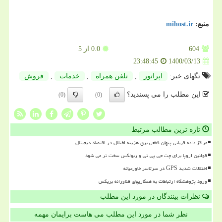
منبع:
mihost.ir
604
0.0
از 5
1400/03/13
23:48:45
تگهای خبر:
اپراتور
,
تلفن همراه
,
خدمات
,
فروش
این مطلب را می پسندید؟
(0)
(0)
تازه ترین مطالب مرتبط
مراکز داده قربانی پنهان قطعی برق هزینه اختلال در اقتصاد دیجیتال
قوانین اروپا برای چت جی پی تی و ربولکس سخت تر می شود
اختلالات شدید GPS در سرتاسر خاورمیانه
ورود پژوهشگاه ارتباطات به همکاریهای فناورانه بریکس
نظرات بینندگان در مورد این مطلب
نظر شما در مورد این مطلب می هاست برایمان مهمه