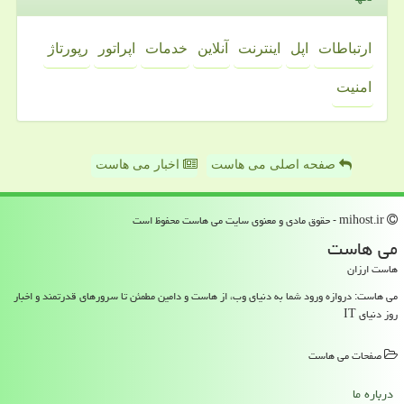
ارتباطات
اپل
اینترنت
آنلاین
خدمات
اپراتور
رپورتاژ
امنیت
صفحه اصلی می هاست
اخبار می هاست
mihost.ir - حقوق مادی و معنوی سایت می هاست محفوظ است
می هاست
هاست ارزان
می هاست: دروازه ورود شما به دنیای وب، از هاست و دامین مطمئن تا سرورهای قدرتمند و اخبار
روز دنیای IT
صفحات می هاست
درباره ما