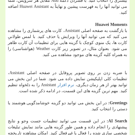
بیشتری را انتخاب کنید. با فشردن دکمه Add مقابل هر سرویس، شما
می توانید آنها را به فهرست پیشین و نهایتاً به Huawei Assistant اضافه
کنید.
Huawei Moments
با بازگشت به صفحه اصلی Assistant، کارت های پرشماری را مشاهده
می کنید که می توانید آنها را ویرایش یا حذف کنید. با لمس طولانیِ
کارت ها، یک منوی کوچک با گزینه هایی برای تنظیمات آن کارت ظاهر
می شود. بعنوان مثال، در تصویر زیر کارت Weather (هواشناسی) را
به همراه کلیه گزینه های موجود مشاهده می کنید.
با ضربه زدن بر روی تصویر پروفایل در صفحه اصلی Assistant،
تنظیمات کلی اپلیکیشن نمایش داده می شود. شما در این بخش می
توانید بهتر از هر زمان دیگری،
نرم افزار
Assistant را به دلخواه تنظیم
کنید. مهم ترین گزینه های این قسمت، در ادامه ذکر شده است.
Greetings
:
در این بخش می توانید دو گزینه خوشامدگویی هوشمند یا
دستی را انتخاب کنید.
AI Search
:
در این قسمت می توانید تنظیمات جست وجو و نتایج
پیشنهادی را انجام داده و همین طور گزینه هایی مانند نمایش تبلیغات
شخصی سازی شده را فعال یا غیرفعال کنید. امکان مشاهده تاریخچه