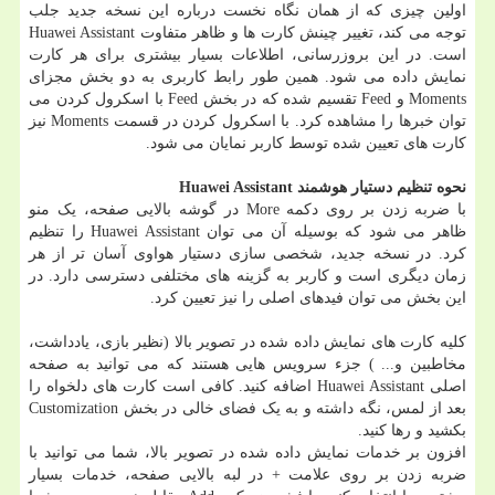
اولین چیزی که از همان نگاه نخست درباره این نسخه جدید جلب
توجه می کند، تغییر چینش کارت ها و ظاهر متفاوت Huawei Assistant
است. در این بروزرسانی، اطلاعات بسیار بیشتری برای هر کارت
نمایش داده می شود. همین طور رابط کاربری به دو بخش مجزای
Moments و Feed تقسیم شده که در بخش Feed با اسکرول کردن می
توان خبرها را مشاهده کرد. با اسکرول کردن در قسمت Moments نیز
کارت های تعیین شده توسط کاربر نمایان می شود.
نحوه تنظیم
دستیار هوشمند
Huawei Assistant
با ضربه زدن بر روی دکمه More در گوشه بالایی صفحه، یک منو
ظاهر می شود که بوسیله آن می توان Huawei Assistant را تنظیم
کرد. در نسخه جدید، شخصی سازی دستیار هواوی آسان تر از هر
زمان دیگری است و کاربر به گزینه های مختلفی دسترسی دارد. در
این بخش می توان فیدهای اصلی را نیز تعیین کرد.
کلیه کارت های نمایش داده شده در تصویر بالا (نظیر بازی، یادداشت،
مخاطبین و... ) جزء سرویس هایی هستند که می توانید به صفحه
اصلی Huawei Assistant اضافه کنید. کافی است کارت های دلخواه را
بعد از لمس، نگه داشته و به یک فضای خالی در بخش Customization
بکشید و رها کنید.
افزون بر خدمات نمایش داده شده در تصویر بالا، شما می توانید با
ضربه زدن بر روی علامت + در لبه بالایی صفحه، خدمات بسیار