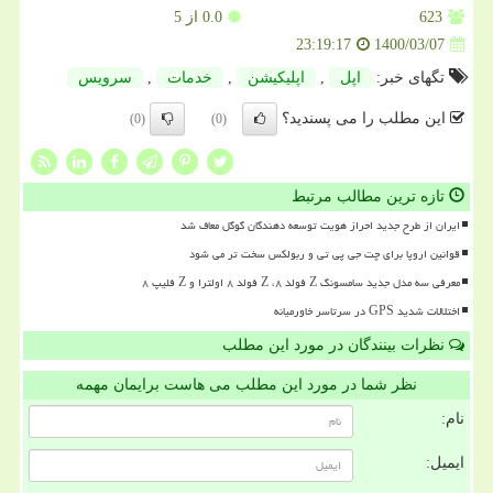
623
0.0
از 5
1400/03/07
23:19:17
تگهای خبر:
اپل
,
اپلیكیشن
,
خدمات
,
سرویس
این مطلب را می پسندید؟
(0)
(0)
تازه ترین مطالب مرتبط
ایران از طرح جدید احراز هویت توسعه دهندگان گوگل معاف شد
قوانین اروپا برای چت جی پی تی و ربولکس سخت تر می شود
معرفی سه مدل جدید سامسونگ Z فولد ۸، Z فولد ۸ اولترا و Z فلیپ ۸
اختلالات شدید GPS در سرتاسر خاورمیانه
نظرات بینندگان در مورد این مطلب
نظر شما در مورد این مطلب می هاست برایمان مهمه
نام:
ایمیل: