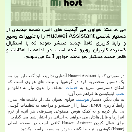
می هاست: هواوی طی آپدیت های اخیر، نسخه جدیدی از
دستیار شخصی Huawei Assistant را با تغییرات وسیع
و رابط کاربری کاملاً جدید منتشر نموده که با استقبال
گسترده کاربران روبرو شده است. در ادامه با امکانات و
ظاهر جدید دستیار هوشمند هواوی آشنا می شویم.
در صورتی که با Huawei Assistant آشنایی ندارید، باید گفت این برنامه
یک دستیار منحصربه فرد در گوشیها و تبلت های هواوی است که
امکان دسترسی سریع به
خدمات
مختلف را بدون نیاز به دانلود و
نصب
اپلیکیشن ها فراهم می آورد.
به بیان دیگر، دستیار
هوشمند
هواوی بعنوان یکی از قابلیت های مدرن
رابط کاربری EMUI، شما را از جستجو و مراجعه به تنظیمات گوشی
بی نیاز کرده و به کمک هوش مصنوعی پیشرفته، هر آنچه از نرم
افزارها و فایل هایتان می خواهید به آسانی در اختیار شما می گذارد.
برای فعال کردن Huawei Assistant کافی است در صفحه اصلی
(Home) گوشی یا تبلت، انگشت خودرا به سمت راست بکشید.