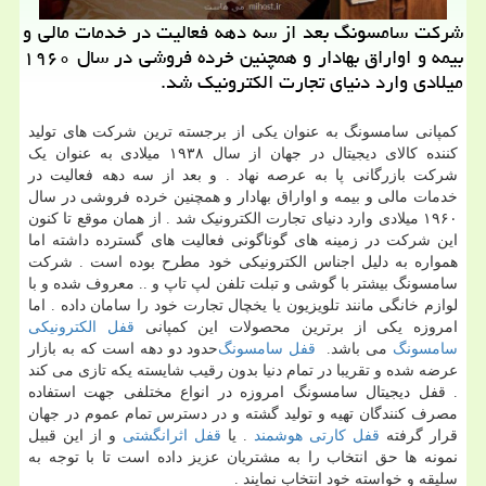
شركت سامسونگ بعد از سه دهه فعالیت در خدمات مالی و
بیمه و اواراق بهادار و همچنین خرده فروشی در سال ۱۹۶۰
میلادی وارد دنیای تجارت الكترونیك شد.
کمپانی سامسونگ به عنوان یکی از برجسته ترین شرکت های تولید
کننده کالای دیجیتال در جهان از سال ۱۹۳۸ میلادی به عنوان یک
شرکت بازرگانی پا به عرصه نهاد . و بعد از سه دهه فعالیت در
خدمات مالی و بیمه و اواراق بهادار و همچنین خرده فروشی در سال
۱۹۶۰ میلادی وارد دنیای تجارت الکترونیک شد . از همان موقع تا کنون
این شرکت در زمینه های گوناگونی فعالیت های گسترده داشته اما
همواره به دلیل اجناس الکترونیکی خود مطرح بوده است . شرکت
سامسونگ بیشتر با گوشی و تبلت تلفن لپ تاپ و .. معروف شده و با
لوازم خانگی مانند تلویزیون یا یخچال تجارت خود را سامان داده . اما
امروزه یکی از برترین محصولات این کمپانی
قفل الکترونیکی
سامسونگ
می باشد.
قفل سامسونگ
حدود دو دهه است که به بازار
عرضه شده و تقریبا در تمام دنیا بدون رقیب شایسته یکه تازی می کند
. قفل دیجیتال سامسونگ امروزه در انواع مختلفی جهت استفاده
مصرف کنندگان تهیه و تولید گشته و در دسترس تمام عموم در جهان
قرار گرفته
قفل کارتی هوشمند
.
یا
قفل اثرانگشتی
و از این قبیل
نمونه ها حق انتخاب را به مشتریان عزیز داده است تا با توجه به
سلیقه و خواسته خود انتخاب نمایند .