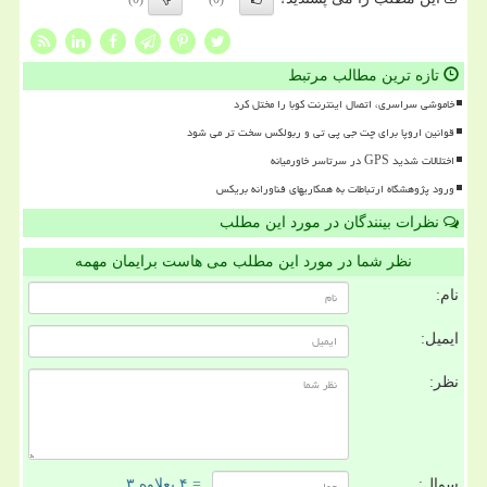
تازه ترین مطالب مرتبط
خاموشی سراسری، اتصال اینترنت کوبا را مختل کرد
قوانین اروپا برای چت جی پی تی و ربولکس سخت تر می شود
اختلالات شدید GPS در سرتاسر خاورمیانه
ورود پژوهشگاه ارتباطات به همکاریهای فناورانه بریکس
نظرات بینندگان در مورد این مطلب
نظر شما در مورد این مطلب می هاست برایمان مهمه
نام:
ایمیل:
نظر:
سوال:
= ۴ بعلاوه ۳