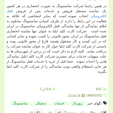
در همین راستا شرکت سامسونگ به صورت انحصاری در هر کشور
یک نماینده مستقل فروش و خدمات پس از فروش
قفل
الکترونیکی
انتخاب نموده است که سایر اشخاصی که علاقه به
فعالیت در این رابط را دارند از طرف کمپانی سامسونگ محکوم به
اطای نمایندگی از تنها نمایندگی قفل الکترونیکی سامسونگ در ایران
شده است . شرکت کارت کلید ایلیا به عنوان تنها نماینده انحصاری
قفل سامسونگ در ایران مجوز قانونی را کسب نموده و سایر کسانی
که در این کسب و کار مشغول هستند فارغ از مجوز قانونی بوده و
بایستی از شرکت کارت کلید ایلیا جواز کار به عنوان نماینده شرکت را
دریافت نمایند . البته لازم به ذکر است که در برخی از شهرستان ها به
علت سهولت خدمات برای مشتری شرکت کارت کلید ایلیل نمایندگی
هایی را احداث نموده . حتما قبل از خرید یا خدمات قفل سامسونگ از
هر جایی استعلام واقعی بودن نمایندگی را از شرکت کارت کلید ایلیا
بگیرید .
835
0.0
از 5
1400/03/02
14:44:26
تگهای خبر:
رپورتاژ
,
خدمات
,
دیجیتال
,
سامسونگ
این مطلب را می پسندید؟
(0)
(0)