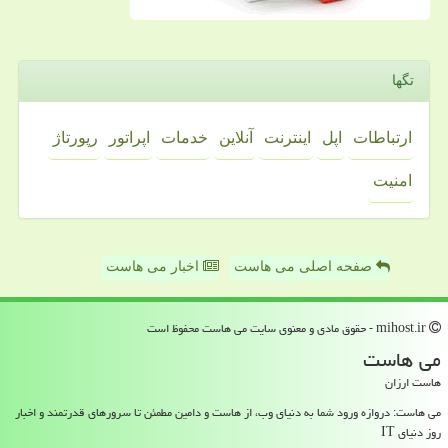
تگها
ارتباطات
اپل
اینترنت
آنلاین
خدمات
اپراتور
رپورتاژ
امنیت
صفحه اصلی می هاست
اخبار می هاست
mihost.ir - حقوق مادی و معنوی سایت می هاست محفوظ است
می هاست
هاست ارزان
می هاست: دروازه ورود شما به دنیای وب، از هاست و دامین مطمئن تا سرورهای قدرتمند و اخبار
روز دنیای IT