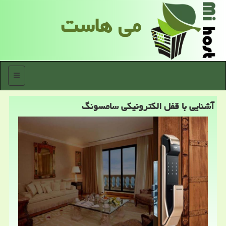
می هاست
منو
آشنایی با قفل الكترونیكی سامسونگ