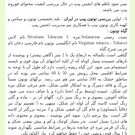
نمی شود ناظم های انجمن پیپ در حال بررسی کیفیت محتوای فوروم
پیپ می باشند .
6 - اولین
بررسی توتون پیپ در ایران
- بلند تخصصی توتون و ميكس و
كهنه كاری توتون پيپ با همکاری تیم مدیریت انجمن پیپ
گیاه توتون :
سیب زمینی Solanaceae:تیره Nicotiana Tabacum L.:نام لاتین
Virginian tobacco - Tobacco:نام انگلیسی توتون:نام فارسی دخان:نام
عربی شرح گیاه
گیاهی است یکساله به ارتفاع یک تا 2 متر (گاهی بیشتر) و پوشیده از
تارهای چسبنده بسیار کوتاه که از کلیه اندامهای آن بوی قوی و ناپسند
استشمام می شود. این گیاه ریشه راست دارد که طول آن با توجه به
شرایط اقلیمی محل رویش بین 50 تا 60 سانتی متر بوده که در
مناطق خشک به 200 سانتی متر هم می رسد. برگهای توتون نسبتاً
بزرگ و فاقد دمبرگ و به اشکال قلبی شکل، تخم مرغی شکل نیزه
ای شکل، خمیده (وسط برگ انحنا دارد) و یا صاف دیده می شود.
ساقه آغوش، بیضوی و به رنگ سبز دارد. گلهای آن نر – ماده و گلی
رنگ است کاسه گل آن لوله ای شکل، منتهی به 5 تقسیم نوک تیز
(غالباً نامساوی) و جام گل آن قیفی شکل و 3 مرتبه بزرگتر از کاسه
گل است. پنج پرچم دارد. میوه اش پوشینه ، بیضوی و محتوی دانه
های (بذر) بسیار است. بذر بسیار کوچک و کم و بیش بیضی شکل و
رنگ آن قرمز تیره ای چنانچه بذرها در شرایط مناسبی نگهداری شوند
تا 1 سال قوه رویشی خود را حفظ خواهند کرد. نیاز اکولوژیکی