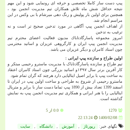
پیپ دست ساز کاملا تخصصی و حرفه ای رونمایی شود و این مهم
نتیجه حداقل شش ماه تلاش همکاران تیم مدیریت انجمن بود ،
همچنین برای اولین بار پولیش و رنگ دهی میرشام با بی وکس در این
مراسم انجام شد.
از اهداف انجمن پيپ آگاهی در مورد تدخين صحيح تر است و نه
ترغيب به تدخين
امروز مجموعه پاسارگادتاباك مديون فعاليت اعضای محترم تيم
مديريت انجمن پيپ ايران و كارگروهی عزيزان و اساتيد محترمی
چون استاد كامران و ديگر عزيزان می باشد.
اولین طراح و سازنده پیپ ایرانی :
تیم طراح و سازنده پاسارگادتاباک با مدیریت ماسترو رحیمی مبتکر و
کار آفرین برتر سال ۱۳۹۷و اساتید بزرگی چون استاد کامران اعتقاد
به ساخت پیپ با برایر اصیل ایتالیایی دارد هرچند که گران تمام شود.
ماسترو رحيمی از شروع به طراحی و ساخت اولین پیپ در ایران تا
اسفند 1399 تعداد بیش از 1890 پیپ تماما دست ساز با برایر و متریال
ایتالیایی را با هنر ایرانی و همكاری تيم مديريت انجمن پيپ به نمايش
گذاشته است.
1270
0.0
از 5
1400/02/08
22:13:24
تگهای خبر:
رپورتاژ
,
آموزش
,
دانشگاه
,
سایت