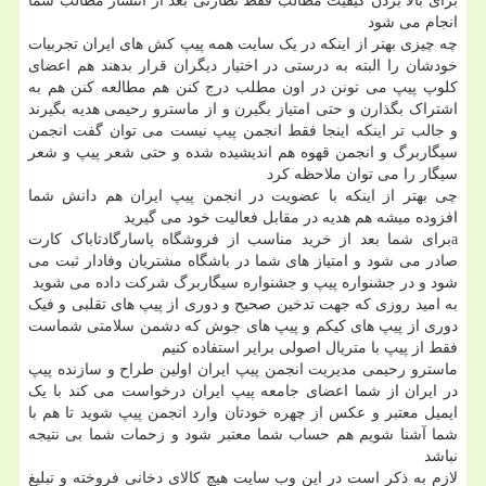
برای بالا بردن کیفیت مطالب فقط نظارتی بعد از انتشار مطالب شما
انجام می شود
چه چیزی بهتر از اینکه در یک سایت همه پیپ کش های ایران تجربیات
خودشان را البته به درستی در اختیار دیگران قرار بدهند هم اعضای
کلوپ پیپ می تونن در اون مطلب درج کنن هم مطالعه کنن هم به
اشتراک بگذارن و حتی امتیاز بگیرن و از ماسترو رحیمی هدیه بگیرند
و جالب تر اینکه اینجا فقط انجمن پیپ نیست می توان گفت انجمن
سیگاربرگ و انجمن قهوه هم اندیشیده شده و حتی شعر پیپ و شعر
سیگار را می توان ملاحظه کرد
چی بهتر از اینکه با عضویت در انجمن پیپ ایران هم دانش شما
افزوده میشه هم هدیه در مقابل فعالیت خود می گیرید
aبرای شما بعد از خرید مناسب از فروشگاه پاسارگادتاباک کارت
صادر می شود و امتیاز های شما در باشگاه مشتریان وفادار ثبت می
شود و در جشنواره پیپ و جشنواره سیگاربرگ شرکت داده می شوید
به امید روزی که جهت تدخین صحیح و دوری از پیپ های تقلبی و فیک
دوری از پیپ های کیکم و پیپ های جوش که دشمن سلامتی شماست
فقط از پیپ با متریال اصولی برایر استفاده کنیم
ماسترو رحیمی مدیریت انجمن پیپ ایران اولین طراح و سازنده پیپ
در ایران از شما اعضای جامعه پیپ ایران درخواست می کند با یک
ایمیل معتبر و عکس از چهره خودتان وارد انجمن پیپ شوید تا هم با
شما آشنا شویم هم حساب شما معتبر شود و زحمات شما بی نتیجه
نباشد
لازم به ذکر است در این وب سایت هیچ کالای دخانی فروخته و تبلیغ