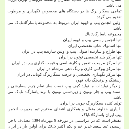
می باشد.
تمامی سیگار برگ ها در دستگاه های مخصوص نگهداری و مرطوب
تقدیم می گردد.
اولین انجمن پیپ و قهوه ایران مربوط به مجموعه پاسارگادتاباک می
باشد.
مجموعه پاسارگادتاباك
تنها انجمن رسمی پيپ و قهوه ايران
تنها اسموك شاپ تخصصي ايران
تنها طراح و سازنده اصولی پيپ و اولين سازنده پيپ در ايران
تنها مركز بلند تخصصی توتون در ايران
تنها مركز مرمت ، تعمير و كارشناسی و قيمت گذاری پيپ در ايران
تنها مركز بيوكس كاری و رنگ دهی مرشام در ايران
تنها مركز نگهداری تخصصي و عرضه سيگاربرگ كوبايی در ايران
رستينگ و برندينگ دانه قهوه
از دیگر تولیدات ما تولید کیف پیپ دست ساز تمام چرم سفارشی و
استند پيپ و جار توتون و زيردستي توتون با برند پاسارگاد تاباک می
باشد.
تولید کننده سیگاربرگ چوبی در ایران.
با یاری خداوند متعال و همکاری اعضای محترم تیم مدیریت انجمن
پیپ ایران پاسارگادتاباک
مفتخر است که در مراسمی در مورخه 9 مهرماه 1394 مصادف با فرا
رسیدن عید سعید غدیر خم و یکم اکتبر 2015 برای اولین بار در ایران