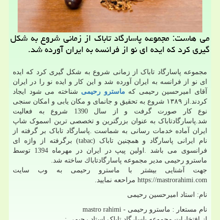
می هاست: مجموعه پاسارگاد تاباك از زمانی شروع به شكل
گیری كرد كه ایده ای نو از فرانسه به ایران آورده شد.
مجموعه پاسارگاد تاباک از زمانی شروع به شکل گیری کرد که ایده
ای نو از فرانسه به ایران آورده شد و این کار و ایده نو را در ایران
آقای اميرحسين رحيمی كه
ماسترو رحيمی
شناخته می شود ایجاد
کردند.از ١٣٨٩ شروع به تحقیق و جانمای و مکان یابی و امکان سنجی
نوع کار صورت گرفت و از سال 1390 شروع به فعالیت
شد.پاسارگادتاباک به عنوان بزرگترین و تخصصی ترین اسموک شاپ
ایران آماده خدمات رسانی به شماست .پاسارگاد تاباک بر گرفته از
نام ایرانی پاسارگاد و همچنین تاباک (tabac) برگرفته از واژه ای
فرانسوی می باشد .اولين پيپ در ايران در مهرماه 1394 توسط
ماسترو رحیمی مدیر مجموعه پاسارگادتاباك ساخته شد.
جهت آشنایی بیشتر با ماسترو رحیمی به وب سایت
https://mastrorahimi.com مراحعه نمایید.
نام: استاد اميرحسين رحيمى
نام مستعار : ماسترو رحیمی - mastro rahimi
از افتخارات مجموعه پاسارگاد تاباک استاد رحیمی :