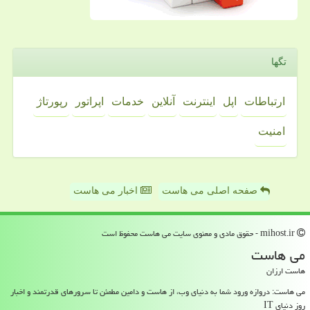
تگها
ارتباطات
اپل
اینترنت
آنلاین
خدمات
اپراتور
رپورتاژ
امنیت
صفحه اصلی می هاست
اخبار می هاست
mihost.ir - حقوق مادی و معنوی سایت می هاست محفوظ است
می هاست
هاست ارزان
می هاست: دروازه ورود شما به دنیای وب، از هاست و دامین مطمئن تا سرورهای قدرتمند و اخبار
روز دنیای IT