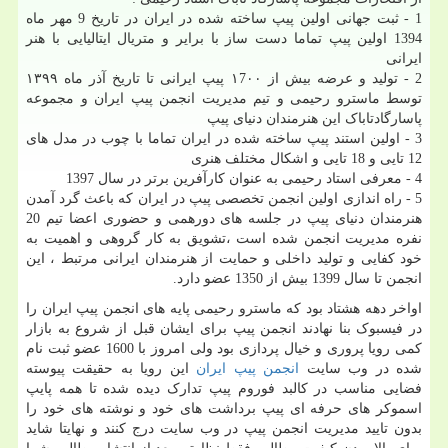
1 - ثبت جهانی اولین پیپ ساخته شده در ايران در تاریخ 9 مهر ماه
1394 اولین پیپ تماما دست ساز با برایر و متریال ایتالیایی با هنر
ایرانی
2 - تولید و عرضه بیش از ۱7۰۰ پیپ ایرانی تا تاریخ آذر ماه ۱۳۹۹
توسط ماسترو رحیمی و تیم مدیریت انجمن پیپ ایران و مجموعه
پاسارگادتاباک این هنرمندان دنیای پیپ
3 - اولین استند پیپ ساخته شده در ایران تماما با چوب در مدل های
12 تایی و 18 تايی و اشكال مختلف هنری
4 - معرفی استاد رحیمی به عنوان کارآفرین برتر در سال 1397
5 - راه اندازی اولین انجمن تخصصی پیپ در ایران که باعث گرد آمدن
هنرمندان دنیای پیپ در جلسه های دورهمی و حضوری اعضا تیم 20
نفره مدیریت انجمن شده است ،تشويق به كار گروهی و اهميت به
خود كفايی و توليد داخلی و حمايت از هنرمندان ايرانی مرتبط ، این
انجمن تا سال 1399 بیش از 1350 عضو دارد.
اواخر دهه هشتاد بود که ماسترو رحیمی پایه های انجمن پیپ ایران را
در فیسبوک بنا نهادند انجمن پیپ برای ایشان قبل از شروع به بازار
کمی رویا پروری و خیال پردازی بود ولی امروز با 1600 عضو ثبت نام
شده در وب سایت
انجمن پیپ ایران
این رویا به حقیقت پیوسته
فضایی مناسب در کالبد فوروم پیپ تدارک دیده شده تا همه پایپ
اسموکر های حرفه ای پیپ برداشت های خود و نوشته های خود را
بدون تایید مدیریت انجمن پیپ در وب سایت درج کنند و نهایتا شاید