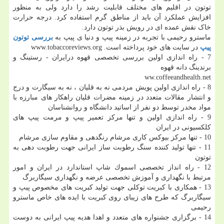
توتون در اقلیم های مختلف قابلیت رشد را دارد ولی به منظور
افزایش عملکرد آن باید از مناطق گرم استفاده کرد. درجه حرارت
خاک نقش عمده ای در رویش بذر توتون دارد.
ماسترو رحیمی با تجربه در زمینه پیپ و دنیا ی پیپ به
بررسی توتون
پیپ
در سایت های خود پرداخته است. www.tobaccoreviews.org
7 - راه اندازی اولین بررسی تخصصی قهوه درایران - رستينگ و
برندينگ دانه قهوه
ww.coffeeandhealth.net
8 - راه اندازی اولین پویش مردمی نه به قلیان ، نه به سیگارت و درج
و انتشار مقالات متعدد در زمینه مضرات قلیان راهكار های مبارزه با
مواد مخدر توسط دو نفر از اساتيد دانشگاه و روانشناسان
9 - راه اندازی اولین و تنها مرکز تعمیر پیپ و مرمت پیپ های
کلکسیونی در ایران
10 - تنها مركز بيوكس كاری مرشام رنگدهی و مقاوم سازی مرشام
11 - تنها توليد كننده سنگ رطوبت ساز ايرانی جهت رطوبت دهی به
توتون
12 - راه انداز تخصصی اسموك شاپ استاندارد در ايران و امور
مرتبط با نگهداری و آموزش تخصصی عرضه و نگهداری سيگاربرگ
13 - همكاری با كبريت توكلی جهت تولید كبريت های مخصوص پيپ و
سيگاربرگ كه طرح های زيبای روی كبريت با ايده های خاص ماسترو
رحيمی
14 - برگزاری جشنواره های متعدد و اهدا هدیه پیپ ایرانی به دوست