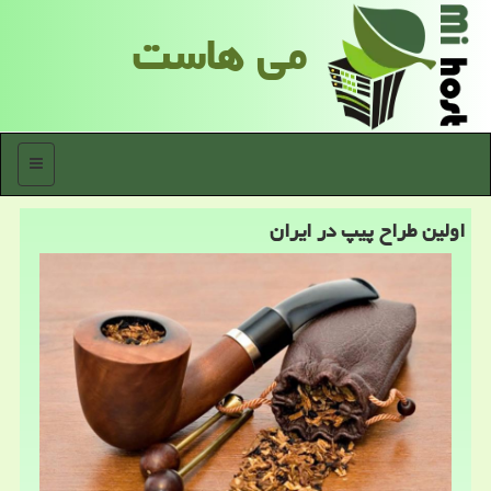
می هاست
منو
اولین طراح پیپ در ایران