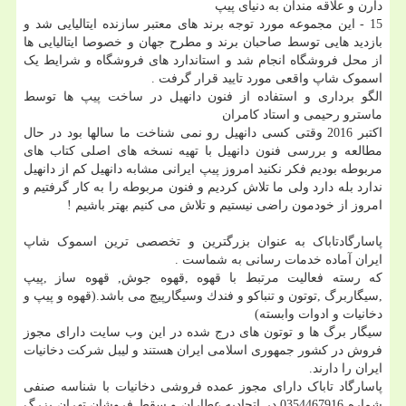
دارن و علاقه مندان به دنیای پیپ
15 - این مجموعه مورد توجه برند های معتبر سازنده ایتالیایی شد و
بازدید هایی توسط صاحبان برند و مطرح جهان و خصوصا ایتالیایی ها
از محل فروشگاه انجام شد و استاندارد های فروشگاه و شرایط یک
اسموک شاپ واقعی مورد تایید قرار گرفت .
الگو برداری و استفاده از فنون دانهیل در ساخت پیپ ها توسط
ماسترو رحیمی و استاد کامران
اکتبر 2016 وقتی کسی دانهیل رو نمی شناخت ما سالها بود در حال
مطالعه و بررسی فنون دانهیل با تهیه نسخه های اصلی کتاب های
مربوطه بودیم فکر نکنید امروز پیپ ایرانی مشابه دانهیل کم از دانهیل
ندارد بله دارد ولی ما تلاش کردیم و فنون مربوطه را به کار گرفتیم و
امروز از خودمون راضی نیستیم و تلاش می کنیم بهتر باشیم !
پاسارگادتاباک به عنوان بزرگترین و تخصصی ترین اسموک شاپ
ایران آماده خدمات رسانی به شماست .
که رسته فعالیت مرتبط با قهوه ,قهوه جوش, قهوه ساز ,پیپ
,سیگاربرگ ,توتون و تنباکو و فندك وسیگارپیچ می باشد.(قهوه و پيپ و
دخانیات و ادوات وابسته)
سیگار برگ ها و توتون های درج شده در این وب سایت دارای مجوز
فروش در کشور جمهوری اسلامی ایران هستند و لیبل شرکت دخانیات
ایران را دارند.
پاسارگاد تاباک دارای مجوز عمده فروشی دخانیات با شناسه صنفی
شماره 0354467916 در اتحادیه عطاران و سقط فروشان تهران بزرگ