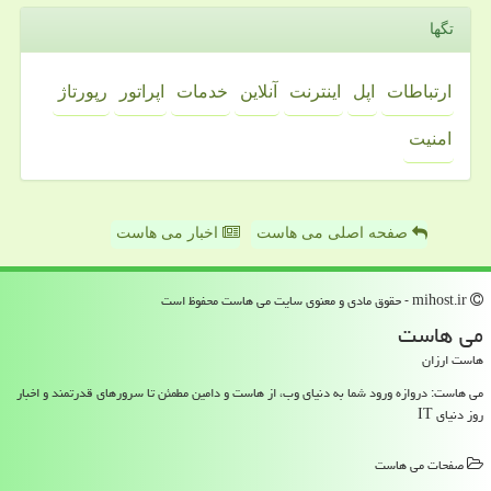
تگها
ارتباطات
اپل
اینترنت
آنلاین
خدمات
اپراتور
رپورتاژ
امنیت
صفحه اصلی می هاست
اخبار می هاست
mihost.ir - حقوق مادی و معنوی سایت می هاست محفوظ است
می هاست
هاست ارزان
می هاست: دروازه ورود شما به دنیای وب، از هاست و دامین مطمئن تا سرورهای قدرتمند و اخبار
روز دنیای IT
صفحات می هاست