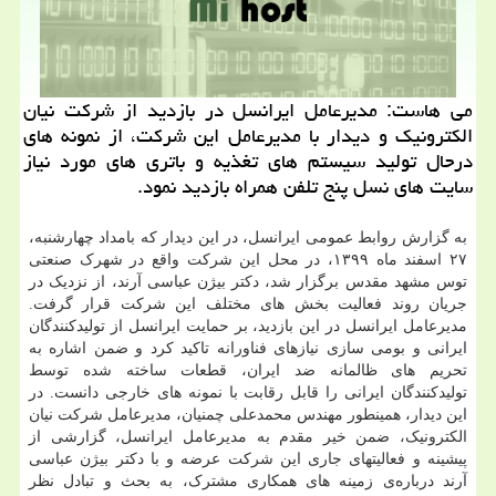
می هاست: مدیرعامل ایرانسل در بازدید از شرکت نیان
الکترونیک و دیدار با مدیرعامل این شرکت، از نمونه های
درحال تولید سیستم های تغذیه و باتری های مورد نیاز
سایت های نسل پنج تلفن همراه بازدید نمود.
به گزارش روابط عمومی ایرانسل، در این دیدار که بامداد چهارشنبه،
۲۷ اسفند ماه ۱۳۹۹، در محل این شرکت واقع در شهرک صنعتی
توس مشهد مقدس برگزار شد، دکتر بیژن عباسی آرند، از نزدیک در
جریان روند فعالیت بخش های مختلف این شرکت قرار گرفت.
مدیرعامل ایرانسل در این بازدید، بر حمایت ایرانسل از تولیدکنندگان
ایرانی و بومی سازی نیازهای فناورانه تاکید کرد و ضمن اشاره به
تحریم های ظالمانه ضد ایران، قطعات ساخته شده توسط
تولیدکنندگان ایرانی را قابل رقابت با نمونه های خارجی دانست. در
این دیدار، همینطور مهندس محمدعلی چمنیان، مدیرعامل شرکت نیان
الکترونیک، ضمن خیر مقدم به مدیرعامل ایرانسل، گزارشی از
پیشینه و فعالیتهای جاری این شرکت عرضه و با دکتر بیژن عباسی
آرند درباره‌ی زمینه های همکاری مشترک، به بحث و تبادل نظر