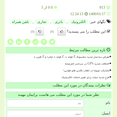
813
0.0
از 5
1400/01/17
12:24:13
تگهای خبر:
الكترونیك
,
باتری
,
تجاری
,
تلفن همراه
این مطلب را می پسندید؟
(0)
(0)
تازه ترین مطالب مرتبط
معرفی سه مدل جدید سامسونگ Z فولد ۸، Z فولد ۸ اولترا و Z فلیپ ۸
اختلالات شدید GPS در سرتاسر خاورمیانه
مشارکت تویوتا در انقلاب تاکسی های هوایی!
طرح جدید دولت برای تغییر خدمات الکترونیک
نظرات بینندگان در مورد این مطلب
نظر شما در مورد این مطلب می هاست برایمان مهمه
نام:
ایمیل: