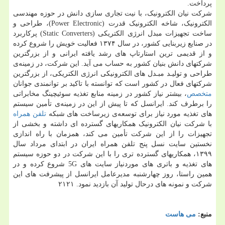
پرداخت.
شرکت نیان الکترونیک، با نیت تجاری سازی دانش در حوزه مهندسی
الکترونیک، شاخه الکترونیک قدرت (Power Electronic)، طراحی و
ساخت تجهیزات مبدل انرژی الکتریکی (Static Converters) پرکاربرد
در صنایع زیربنایی کشور، در سال ۱۳۷۴ فعالیت خویش را شروع کرده
و از قدیمی ترین استارتاپ های رشد یافته ایرانی و از بزرگترین
شرکتهای دانش بنیان کشور به حساب می آید. این شرکت، در زمینه‌ی
طراحی و تولیـد مبـدل های الکترونیکی انرژی الکتریکی، از بزرگترین
شرکتهای فعال در کشور است که توانسته با تاکید بر توانمندی جوانان
متخصص
، بیشتر نیاز کشور در زمینه منابع تغذیه سوئیچینگ مخابراتی
را برطرف کند. ایرانسل که تا پیش از این در زمینه‌ی تأمین سیستم
های تغذیه مورد نیاز برای توسعه‌ی زیرساخت های شبکه
تلفن همراه
با شرکت نیان الکترونیک همکاریهای گسترده ای داشته و بخشی از
تجهیزات را از این شرکت تأمین می کند، همزمان با راه اندازی
نخستین سایت نسل پنج تلفن همراه ایران در ابتدای مرداد سال
۱۳۹۹، همکاریهای گسترده تری را با این شرکت در دو حوزه سیستم
های تغذیه و باتری های موردنیاز سایت های 5G شروع کرده و در
همین راستا، روز چهارشنبه مدیرعامل ایرانسل از پیشرفت های این
شرکت و نمونه های درحال تولید آن بازدید نمود. ۲۱۲۱
منبع:
می هاست