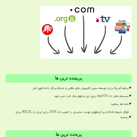
پربیننده ترین ها
برنامه آمریکا برای توسعه سوپر کامپیوتر های نظامی و شبکه مراکز داده فوق امن
سیستم عامل macOS ۲۷ روی این مدلهای مک اجرا نمی شود
شما نظر بدهید
گوگل شیوه نام گذاری گروههای تهدید سایبری را تغییر داد ION برای ایران و RELIC برای
روسیه
پربحث ترین ها