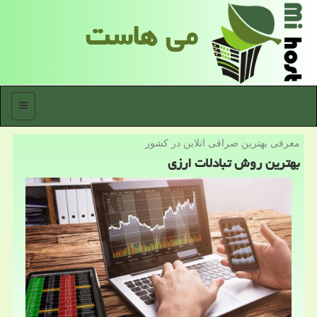
می هاست
منو
معرفی بهترین صرافی انلاین در كشور
بهترین روش تبادلات ارزی