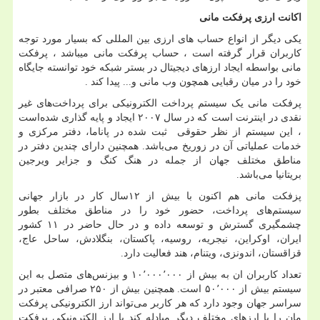
اکانت ارزی پرفکت مانی
یکی دیگر از انواع حساب های ارزی بین المللی که بسیار مورد توجه
کاربران قرار گرفته است ، حساب پرفکت مانی میباشد ، پرفکت
مانی بواسطه ایجاد ارزهای دیجیتال در بستر شبکه خود توانسته جایگاه
خود را در میان رقبایی همچون وب مانی و... پیدا کند .
پرفکت مانی یک سیستم پرداخت الکترونیکی برای پرداخت‌های غیر
نقدی در اینترنت است که در سال ۲۰۰۷ ایجاد و پایه گذاری شده‌است
، این سیستم از نظر حقوقی ثبت شده در پاناما، دفتر مرکزی و
خدمات عملیاتی آن در زوریخ می‌باشد. همچنین دارای چندین دفتر در
مناطق مختلف جهان از جمله در هنگ کنگ و جزایر ویرجین
بریتانیا می‌باشد.
پزفکت مانی هم اکنون با بیش از ۱۲سال کار در بازار جهانی
سیستم‌های پرداخت، حضور خود را در مناطق مختلف بطور
چشمگیری گسترش و توسعه داده و در حال حاضر در ۱۱ کشور
ایران، اوکراین، نیجریه، روسیه، پاکستان، بنگلادش، ساحل عاج،
قزاقستان، اندونزی، ویتنام، هند فعالیت دارد.
تعداد کاربران ان به بیش از ۱۰٬۰۰۰٬۰۰۰ و بیزنس‌های متصل به این
سیستم بیش از ۵۰٬۰۰۰ است. همچنین بیش از ۲۵۰ صرافی معتبر در
سراسر جهان وجود دارد که هر کاربر می‌تواند ارز الکترونیکی پرفکت
مان را با ارزهای مختلف دیگر مبادله کند یا ارز الکترونیکی پرفکت