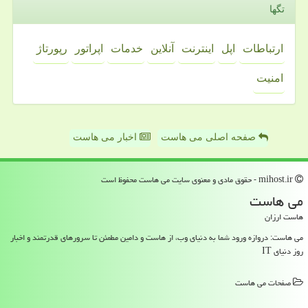
تگها
ارتباطات
اپل
اینترنت
آنلاین
خدمات
اپراتور
رپورتاژ
امنیت
صفحه اصلی می هاست
اخبار می هاست
mihost.ir - حقوق مادی و معنوی سایت می هاست محفوظ است
می هاست
هاست ارزان
می هاست: دروازه ورود شما به دنیای وب، از هاست و دامین مطمئن تا سرورهای قدرتمند و اخبار
روز دنیای IT
صفحات می هاست