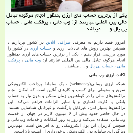
یكی از برترین حساب های ارزی بمنظور انجام هرگونه تبادل
مالی بین المللی عبارتند از: وب مانی ، پرفكت مانی ، حساب
پی پال و .... میباشد .
امروز قصد داریم به معرفی
صرافی انلاین
در کشور بپردازیم ،
همچنین بهترین روش های تبادلات ارزی و
حساب ارزی
در کشور را
مورد بررسی قرار دهیم ، یکی از برترین حساب های ارزی بمنظور
انجام هرگونه تبادل مالی بین المللی عبارتند از:
وب مانی
،
پرفکت
مانی
،
حساب پی پال
و .... میباشد .
اکانت ارزی وب مانی
شبکه ارزی وبمانی
(webmoney)
، یک سامانهٔ پرداخت الکترونیکی
سریع و محیطی برای کسب و کارهای آنلاین است که امکان انجام
تراکنش‌های مالی را در کوتاهترین زمان ممکن و بدون نیاز به حساب
بانکی یا کارت اعتباری و یا سایر الزامات فراهم می‌کند. این
تراکنش‌ها بسیار امن، غیرقابل بازگشت و غیرقابل شناسایی هستند.
در حال حاضر حدود بیش از ۶ میلیون کاربر در جهان از خدمت
وب‌مانی استفاده می‌کنند و روز به روز امکانات و خدمات وب‌مانی و
همچنین کاربران این پول الکترونیکی رو به افزایش است. مهم‌ترین
ویژگی این سامانه پول الکترونیکی برخورداری از امنیت بالا است.