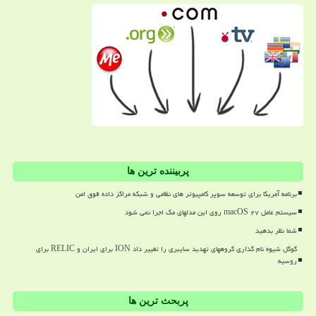
پربیننده ترین ها
برنامه آمریکا برای توسعه سوپر کامپیوتر های نظامی و شبکه مراکز داده فوق امن
سیستم عامل macOS ۲۷ روی این مدلهای مک اجرا نمی شود
شما نظر بدهید
گوگل شیوه نام گذاری گروههای تهدید سایبری را تغییر داد ION برای ایران و RELIC برای
روسیه
پربحث ترین ها