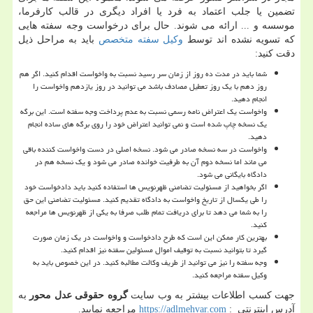
تضمین یا جلب اعتماد به فرد یا افراد دیگری در قالب کارفرما،
موسسه و ... ارائه می شوند. حال برای درخواست وجه سفته هایی
که تسویه نشده اند توسط
وکیل سفته متخصص
باید به مراحل ذیل
دقت کنید:
شما باید در مدت ده روز از زمان سر رسید نسبت به واخواست اقدام کنید. اگر هم
روز دهم با یک روز تعطیل مصادف باشد می توانید در روز یازدهم واخواست را
انجام دهید.
واخواست یک اعتراض نامه رسمی نسبت به عدم پرداخت وجه سفته است. این برگه
یک نسخه چاپ شده است و نمی توانید اعتراض خود را روی برگه های ساده انجام
دهید.
واخواست در سه نسخه صادر می شود. نسخه اصلی در دست واخواست کننده باقی
می ماند اما نسخه دوم آن به طرفیت خوانده صادر می شود و یک نسخه هم در
دادگاه بایگانی می شود.
اگر بخواهید از مسئولیت تضامنی ظهرنویس ها استفاده کنید باید دادخواست خود
را طی یکسال از تاریخ واخواست به دادگاه تقدیم کنید. مسئولیت تضامنی این حق
را به شما می دهد تا برای دریافت تمام طلب صرفا به یکی از ظهرنویس ها مراجعه
کنید.
بهترین کار ممکن این است که طرح دادخواست و واخواست در یک زمان صورت
گیرد تا بتوانید نسبت به توقیف اموال مسئولین سفته نیز اقدام کنید.
وجه سفته را نیز می توانید از طریف وکالت مطالبه کنید. در این خصوص باید به
وکیل سفته مراجعه کنید.
جهت کسب اطلاعات بیشتر به وب سایت
گروه حقوقی عدل محور
به
آدرس اینترنتی :
https://adlmehvar.com
مراجعه نمایید.