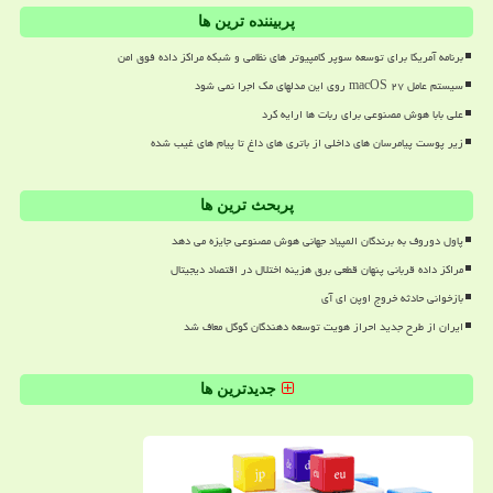
پربیننده ترین ها
برنامه آمریکا برای توسعه سوپر کامپیوتر های نظامی و شبکه مراکز داده فوق امن
سیستم عامل macOS ۲۷ روی این مدلهای مک اجرا نمی شود
علی بابا هوش مصنوعی برای ربات ها ارایه کرد
زیر پوست پیامرسان های داخلی از باتری های داغ تا پیام های غیب شده
پربحث ترین ها
پاول دوروف به برندگان المپیاد جهانی هوش مصنوعی جایزه می دهد
مراکز داده قربانی پنهان قطعی برق هزینه اختلال در اقتصاد دیجیتال
بازخوانی حادثه خروج اوپن ای آی
ایران از طرح جدید احراز هویت توسعه دهندگان گوگل معاف شد
جدیدترین ها