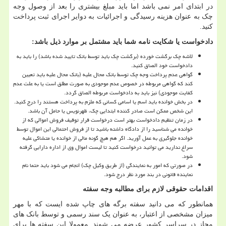
در ابتدای امر نمی باشد اما باید مبلغ بیشتری را بعد از وصول وجه
چک به عنوان هزینه رسیدگی و اجرائیات به دوایر اجرای ثبت پرداخت
کنید.
دادخواست یا شکایت نامه شما باید مشتمل بر موارد ذیل باشد:
لاشه چک برگشت خورده (برگشت چک باید توسط بانک تایید شده باشد) را باید به
دادخواست خود الصاق کنید.
گواهی عدم پرداخت وجه چک توسط بانک محال علیه (بانک محال علیه باید تعیین
کند که گواهی مربوطه در خصوص عدم موجودی به صورت مطلق است یا به علت عدم
کفایت موجودی) نیز باید به دادخواست مربوطه الصاق گردد.
در بخش خوانده باید اسم یا اسامی کسانی که ملزم به پرداخت هستند را درج کنید.
این شخص ممکن است صادر کننده ابتدایی چک، ظهرنویس یا حامل آن باشد.
در زمان تنظیم دادخواست بهتر است درخواست قرار توقیف فروش اموالی که از
خوانده می شناسید را از دادگاه داشته باشید تا از فروش احتمالی این اموال توسط
خوانده جلوگیری به عمل آورید. اگر هم هیچ گونه مالی از خوانده یا متشاکی علیه
سراغ ندارید می توانید درخواست کنید تا لیست اموال وی از اداره دارایی گرفته
شود.
در صورتی که امور به نمایندگی (از طریق وکیل چک) انجام می شود باید حتما نام
نماینده قانونی در بند مورد نظر درج شود.
اقدامات حقوقی لازم برای مطالبه وجه سفته
همانطور که می دانید سفته برگه های چاپ شده ایست که با مهر
میزان مشخصی از اعتبار، به عنوان یک سند رسمی و توسط بانک های
مجاز در سراسر کشور عرضه می شوند. معمولا این سفته ها برای