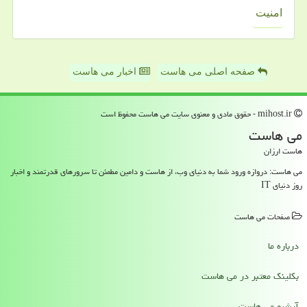
امنیت
صفحه اصلی می هاست
اخبار می هاست
mihost.ir - حقوق مادی و معنوی سایت می هاست محفوظ است
می هاست
هاست ارزان
می هاست: دروازه ورود شما به دنیای وب، از هاست و دامین مطمئن تا سرورهای قدرتمند و اخبار
روز دنیای IT
صفحات می هاست
درباره ما
بکلینک معتبر در می هاست
آرشیو می هاست