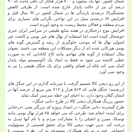
شمال کشور، تنها یک میلیون و ۸۰۰ هزار هکتار آن باقی مانده که ۹۰
درصد آن نیز از حالت پایدار خارج شده است. از طرفی کاهش
چشمگیر20 درصدی بارندگی ها در شمال کشور در 30 سال قبل و
افزایش 50 درصدی سیل در این نواحی نگرانی های بسیاری برای
مردم منطقه و فعالان محیط زیست به وجود آورده است.
افزایش موج درختکاری در هفته منابع طبیعی در سراسر ایران خبری
خوشحال کننده است اما استفاده از نهال های غیر بومی و کاشت غیر
اصولی نهال ها که موجب جلوگیری از رشد و گسترش گونه های
بومی هیرکانی شده اند از دیگر مشکلات این منطقه می باشند. بعنوان
مثال استفاده از گونه های مهاجم مانند کاج کانادایی که به صورت
خطی کاشته می شود نه فقط به ایجاد یک اکوسیستم مولد پایدار
کمک نمی کند بلکه آن فضای واقعی برای یک جنگل طبیعی را نیز به
وجود نمی آورد.
از این رو دیجی کالا تصمیم گرفت با سرمایه گذاری در این جنگل های
ارزشمند؛ جنگل هایی که ۵۶۴ هزار و ۷۱۲ متر مربع از عرصه آنها در
استان گیلان وجود دارد، به احیای این خطه سرسبز کمک نماید.
حضور پررنگ همکاران دیجی کالا در طرح «بانی جنگل»
طرح گسترده «بانی جنگل» در امتداد پروژه ای بزرگتر یعنی «درختانی
برای آینده» انجام شد؛ طرحی که می خواهد ۷۵ هزار نهال بومی مانند
توسکا، ممرز و انجیلی را با مشارکت مردم و با نام آنها تبدیل به
درخت کند. بدین جهت دیجی کالا برای تحقق قسمتی از مسؤولیت
اجتماعی خود و به نام همکاران مجموعه به این طرح پیوست تا