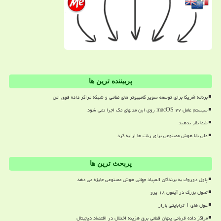
پربیننده ترین ها
برنامه آمریکا برای توسعه سوپر کامپیوتر های نظامی و شبکه مراکز داده فوق امن
سیستم عامل macOS ۲۷ روی این مدلهای مک اجرا نمی شود
شما نظر بدهید
علی بابا هوش مصنوعی برای ربات ها ارایه کرد
پربحث ترین ها
پاول دوروف به برندگان المپیاد جهانی هوش مصنوعی جایزه می دهد
تحول بزرگ در آیفون ۱۸ پرو
غول های 1 ترابایتی بازار
مراکز داده قربانی پنهان قطعی برق هزینه اختلال در اقتصاد دیجیتال