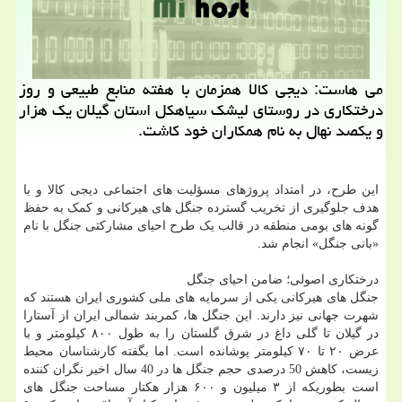
می هاست: دیجی کالا همزمان با هفته منابع طبیعی و روز
درختکاری در روستای لیشک سیاهکل استان گیلان یک هزار
و یکصد نهال به نام همکاران خود کاشت.
این طرح، در امتداد پروژهای مسؤلیت های اجتماعی دیجی کالا و با
هدف جلوگیری از تخریب گسترده جنگل های هیرکانی و کمک به حفظ
گونه های بومی منطقه در قالب یک طرح احیای مشارکتی جنگل با نام
«بانی جنگل» انجام شد.
درختکاری اصولی؛ ضامن احیای جنگل
جنگل های هیرکانی یکی از سرمایه های ملی کشوری ایران هستند که
شهرت جهانی نیز دارند. این جنگل ها، کمربند شمالی ایران از آستارا
در گیلان تا گلی داغ در شرق گلستان را به طول ۸۰۰ کیلومتر و با
عرض ۲۰ تا ۷۰ کیلومتر پوشانده است. اما بگفته کارشناسان محیط
زیست، کاهش 50 درصدی حجم جنگل ها در 40 سال اخیر نگران کننده
است بطوریکه از ۳ میلیون و ۶۰۰ هزار هکتار مساحت جنگل های