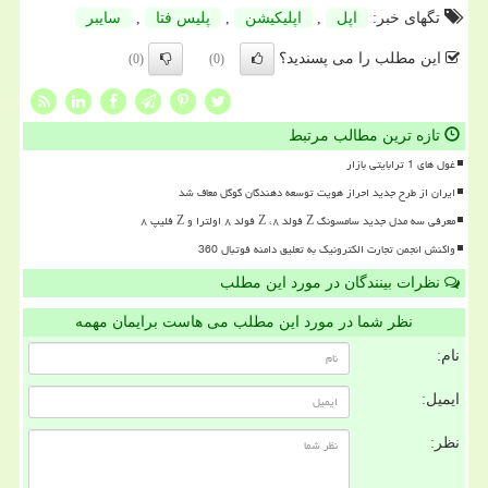
تگهای خبر:
اپل
,
اپلیكیشن
,
پلیس فتا
,
سایبر
این مطلب را می پسندید؟
(0)
(0)
تازه ترین مطالب مرتبط
غول های 1 ترابایتی بازار
ایران از طرح جدید احراز هویت توسعه دهندگان گوگل معاف شد
معرفی سه مدل جدید سامسونگ Z فولد ۸، Z فولد ۸ اولترا و Z فلیپ ۸
واکنش انجمن تجارت الکترونیک به تعلیق دامنه فوتبال 360
نظرات بینندگان در مورد این مطلب
نظر شما در مورد این مطلب می هاست برایمان مهمه
نام:
ایمیل:
نظر: