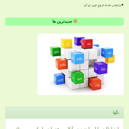
بازخوانی حادثه خروج اوپن ای آی
جدیدترین ها
تگها
ارتباطات
اپل
اینترنت
آنلاین
خدمات
اپراتور
رپورتاژ