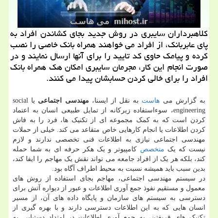
کلاهبرداران سایبری در روش جدید بجای کشاندن افراد به
پای عابربانک، از افراد می خواهند همراه بانک خاصی را نصب
کرده و پیامک حاوی کد تایید را برای آنها ارسال نمایند و در
صورت انجام این کار، مجرمان سایبری امکان هک همراه بانک
افراد را برای خالی کردن حسابشان پیدا می کنند.
به گزارش می
هاست
به نقل از ایسنا،
مهندسی اجتماعی
یا social
engineering، سوءاستفاده زیرکانه از تمایل طبیعی انسان به اعتماد
کردن است که به کمک مجموعه ای از تکنیک ها، فرد را به فاش
کردن اطلاعات یا انجام کارهایی خاص متقاعد می کند. خیلی از حملات
مهندسی اجتماعی نیازی به اطلاعات فنی تخصصی ندارند و لازم
نیست که یک
متخصص
کامپیوتر و یک هکر حرفه ای به شما حمله
کند، بلکه هر یک از افراد جامعه می تواند نقش یک مهاجم را ایفا کند،
بدین سبب باید همیشه نسبت به محیط اطراف آگاه بود.
در سیستم مهندسی اجتماعی، مهاجم بجای استفاده از روش های
معمول و مستقیم نفوذ جمع آوری اطلاعات و عبور از دیواره آتش برای
دسترسی به سیستم های سازمان و پایگاه داده های آن، از مسیر
انسان هایی که به این اطلاعات دسترسی دارند و با بهره گیری از
تکنیک های فریفتن، به جمع آوری اطلاعات در امتداد دستیابی به