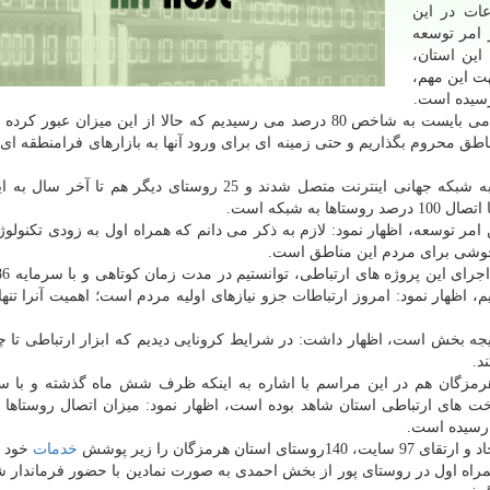
عات در این
 امر توسعه
این استان،
هت این مهم،
وزیر ارتباطات و فناوری اطلاعات افزود: مطابق با برنامه می بایست به شاخص 80 درصد می رسیدیم که حالا از این میزان 
اطق محروم بگذاریم و حتی زمینه ای برای ورود آنها به بازارهای فرامنطقه ای
وی اظهار داشت: 281 روستای استان هرمزگان تا امروز به شبکه جهانی اینترنت متصل شدند و 25 روستای دیگر ه
 خوشی برای مردم این مناطق است.
 اظهار نمود: امروز ارتباطات جزو نیازهای اولیه مردم است؛ اهمیت آنرا تنها 
تیجه بخش است، اظهار داشت: در شرایط کرونایی دیدیم که ابزار ارتباطی تا چ
د.
هرمزگان هم در این مراسم با اشاره به اینکه ظرف شش ماه گذشته و با س
ت های ارتباطی استان شاهد بوده است، اظهار نمود: میزان اتصال روستاها 
رمزگان را زیر پوشش
خدمات
خود د
راه اول در روستای پور از بخش احمدی به صورت نمادین با حضور فرماندار 