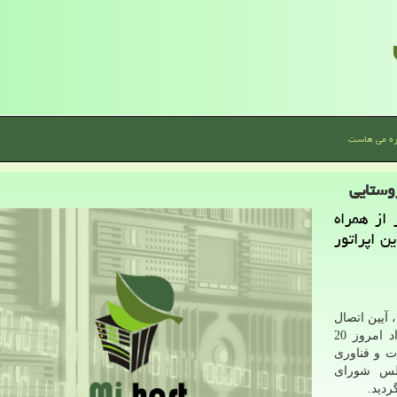
ره می هاست
روستایی
از همراه
 توسعه روستایی، از طریق اندازی 5G این اپراتور
 آیین اتصال
روستاهای استان هرمزگان به شبکه ملی اطلاعات بامداد امروز 20
ت و فناوری
جلس شورای
ردید.