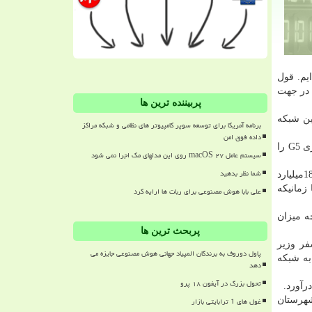
عبور کرده ایم. قول
 در جهت
پربیننده ترین ها
م تا آخر سال به این شبکه
برنامه آمریکا برای توسعه سوپر کامپیوتر های نظامی و شبکه مراکز
داده فوق امن
وزیر ارتباطات ضمن تشکر از همراه اول برای کمک به این امر توسعه، اظهار نمود: لازم به ذکر می دانم که همراه اول به زودی تکنولوژی G5 را
سیستم عامل macOS ۲۷ روی این مدلهای مک اجرا نمی شود
شما نظر بدهید
فریدون همتی، استاندار هرمزگان هم با اشاره به اینکه در اجرای این پروژه های ارتباطی، توانستیم در مدت زمان کوتاهی و با سرمایه 186میلیارد
زمانیکه
علی بابا هوش مصنوعی برای ربات ها ارایه کرد
ه میزان
پربحث ترین ها
فر وزیر
پاول دوروف به برندگان المپیاد جهانی هوش مصنوعی جایزه می
به شبکه
دهد
تحول بزرگ در آیفون ۱۸ پرو
رآورد.
غول های 1 ترابایتی بازار
شهرستان