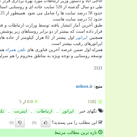
حاجی آباد و دستور وزیر ارتباطات مورد بهره برداری قرار 
حدود 52 درصد سایت هاست.
قرار داده است که بیشتر از دو برابر روستاهای زیر پوشش 
همچنین
اپراتور
اول بیشتر از 82 هزار کیلوم
اپراتورهای رقیب بیشتر است.
همراه اول ضمن عرضه آخرین فناوری های
تلفن همراه
توسعه روستایی و توجه ویژه به مناطق محروم را هم سرلوح
2121
منبع:
mihost.ir
1182
0.0
از 5
تگهای خبر:
اپراتور
,
ارتباطات
,
اینترنت
,
تكن
این مطلب را می پسندید؟
(0)
(0)
تازه ترین مطالب مرتبط