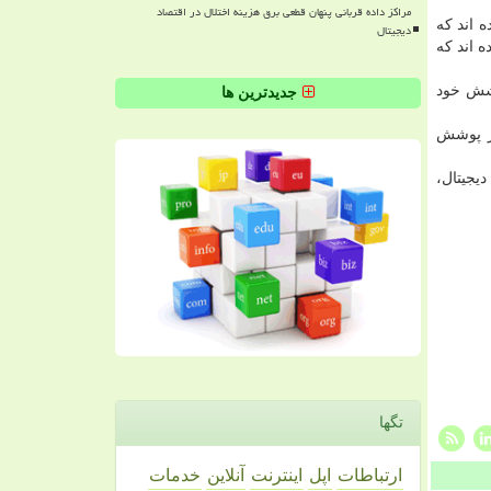
مراکز داده قربانی پنهان قطعی برق هزینه اختلال در اقتصاد
اه اول به فناوری های G3 و G4 ارتقا پیدا کرده اند که
دیجیتال
 در شهرستان بشاگرد 13 سایت به فناوری G3 و G4 مجهز شده اند که
 کشور را زیر پوشش خود
جدیدترین ها
زیر پوشش
دیجیتال،
تگها
ارتباطات
اپل
اینترنت
آنلاین
خدمات