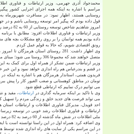
محمدجواد آذری جهرمی، وزیر ارتباطات و فناوری اطلا
مراسم با اشاره به اینکه همه اجزای اجرایی کشور پیگیر
روستایی هستند، اظهار نمود: در مسافرت شهریورماه به 
قول داده بودم که پیگیر امر توسعه روستایی باشم و در ج
امروز شاهدیم شاخص توسعه روستایی از 60 به 82 درصد رسیده است.
داده بودیم همه توانمان را بر روی رفع مشکلات بچه های من
رونق اقتصادی شویم، که حالا به قولم عمل کردم.
متصل خواهند شد که مجموعا 306 روستا می شود؛ مبنای ما اتصال 100 درصد روستاها به شبکه است.
در قشم و بندرعباس هم راه اندازی خواهد نمود و این خبر
تومان در مناطق کوهستانی و صعب العبور کار را پیش ببریم،
می توانیم درک نماییم که ارتباطی قطع شود.
وی با تاکید بر اینکه سرمایه گذاری در
ارتباطات
، مفید و ن
می تواند فرصت های جدید خلق و زندگی مردم را تسهیل کن
احد قویدل، مدیرکل فناوری اطلاعات و ارتباطات استان 
ارتباطات و فناوری اطلاعات رشد خوبی در توسعه زیرساخ
ملی اطلاعات در شش ماه گذشته از 60 درصد به 82 درصد رسیده است.
وی اضافه کرد: همراه اول در این راستا توانسته است با ایجاد و ارتقای 97 سایت، 140روستای استان ه
در این مراسم یکی از سایت های راه اندازی شده توسط هم