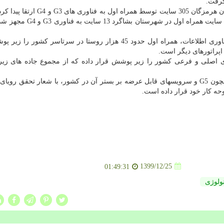
گرفت.
طی دو سال گذشته از 520 سایت جاده ای و روستایی استان هرمزگان 305 سایت توسط همر
حدود 58 درصد سایت ها را شامل می شود. همینطور از 25 سایت همراه اول
طبق آخرین آمار انتشار یافته توسط وزارت ارتباطات و فناوری اطلاعات، همراه اول حدود 45 هزار روستا در سرتاسر
اپراتورهای دیگر است.
تر از جاده های اصلی و فرعی کشور را زیر پوشش قرار داده که از مجموع جاده های 
همچون G5 و سرویسهای قابل عرضه بر بستر آن در کشور، با شعار تحقق رویای 
ه کار خود قرار داده است.
1399/12/25
01:49:31
ولوژی