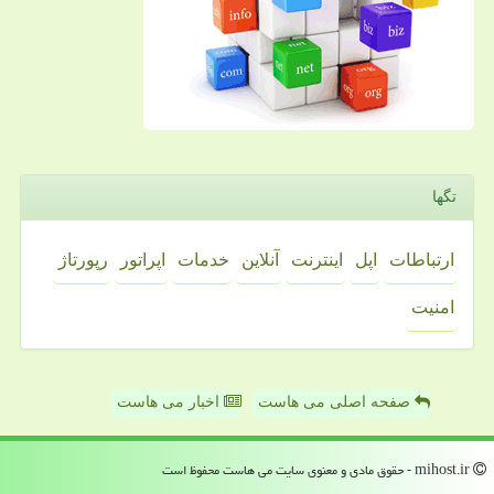
تگها
ارتباطات
اپل
اینترنت
آنلاین
خدمات
اپراتور
رپورتاژ
امنیت
صفحه اصلی می هاست
اخبار می هاست
mihost.ir - حقوق مادی و معنوی سایت می هاست محفوظ است