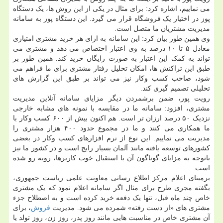
می نماییم، اشاره کرد: برای مثال در یکی از این روش ها، یک دستگاه
پوز در اختیار یک فروشگاه قرار می گیرد. این دستگاه پوز به سامانه
مدیریت مشتریان ما متصل است.
وی همین طور بیان کرد: این سامانه به ازای هر خرید مشتری امتیازی
معادل ۵ تا ۱۰ درصد به وی اعتبار اختصاص می دهد و مشتری می
تواند به کمک این اعتبار به صورت رایگان خرید کند. همین طور بر
طبق این تراکنش ها، امکان تحلیل رفتار مشتری برای ما فراهم می
شود، صاحب کسب وکار نیز می تواند بر طبق این گزارش های
تحلیلی تصمیم گیری کند.
رویت پور، ضمن برشمردن دیگر مزایای سامانه آنلاین مدیریت
مشتری، افزود: سامانه ما در مقایسه با نمونه های مشابه خارجی
نزدیک ۵۰ درصد ارزان تر است. هم اکنون بیش از ۶۰۰ کسب وکار با
ما همکاری می کنند و ما در مجموع حدود ۴۰۰ هزار مشتری را
مدیریت می نماییم. این نوع از نرم افزارهای کسب وکار در بعضی
کشورهای توسعه یافته مانند آلمان بسیار رایج است و در کشور ما نیز
باتوجه به مزایای گوناگون آن با استقبال خوب کاربرها، روبه رو شده
است.
برمبنای اعلام مرکز اطلاع رسانی معاونت علمی ریاست جمهوری،
بگفته مجری طرح برای مثال اگر سامانه اعلام نمود که یک مشتری
خاص چند ماه قبل، تنها یک دفعه خرید کرده است و به اصطلاح جزء
مشتری های «از دست رفته» شمرده می شود. مدیریت
فروش
، برای
آن مشتری خاص در مناسبت هایی مانند روز پدر، روز زن، روز تولد یا