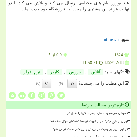
عید نوروز پیام های مختلفی ارسال می کند و تلاش می کند تا در
نهایت بتواند این مشتری را مجدداً به فروشگاه خود جذب نماید.
منبع:
mihost.ir
1324
0.0
از 5
1399/12/18
11:58:51
تگهای خبر:
آنلاین
,
فروش
,
كاربر
,
نرم افزار
این مطلب را می پسندید؟
(0)
(0)
تازه ترین مطالب مرتبط
خاموشی سراسری، اتصال اینترنت کوبا را مختل کرد
ایران از طرح جدید احراز هویت توسعه دهندگان گوگل معاف شد
قوانین اروپا برای چت جی پی تی و ربولکس سخت تر می شود