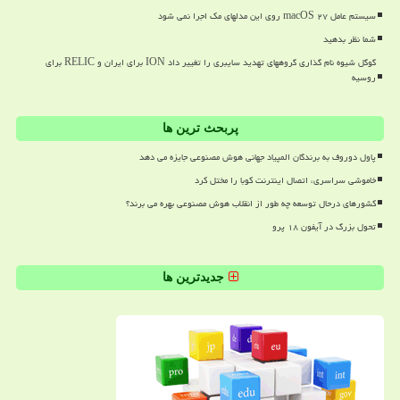
سیستم عامل macOS ۲۷ روی این مدلهای مک اجرا نمی شود
شما نظر بدهید
گوگل شیوه نام گذاری گروههای تهدید سایبری را تغییر داد ION برای ایران و RELIC برای
روسیه
پربحث ترین ها
پاول دوروف به برندگان المپیاد جهانی هوش مصنوعی جایزه می دهد
خاموشی سراسری، اتصال اینترنت کوبا را مختل کرد
کشورهای درحال توسعه چه طور از انقلاب هوش مصنوعی بهره می برند؟
تحول بزرگ در آیفون ۱۸ پرو
جدیدترین ها