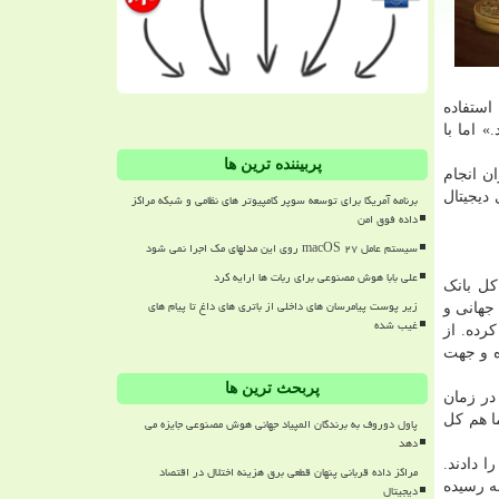
استفاده
 اما با
پربیننده ترین ها
ن انجام
دیجیتال
برنامه آمریکا برای توسعه سوپر کامپیوتر های نظامی و شبکه مراکز
داده فوق امن
سیستم عامل macOS ۲۷ روی این مدلهای مک اجرا نمی شود
علی بابا هوش مصنوعی برای ربات ها ارایه کرد
کل بانک
زیر پوست پیامرسان های داخلی از باتری های داغ تا پیام های
جهانی و
غیب شده
رده. از
ه و جهت
پربحث ترین ها
در زمان
ا هم کل
پاول دوروف به برندگان المپیاد جهانی هوش مصنوعی جایزه می
دهد
 دادند.
مراکز داده قربانی پنهان قطعی برق هزینه اختلال در اقتصاد
ه رسیده
دیجیتال