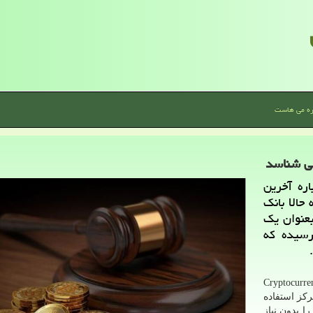
ره می هاست
می شناسد
اره آخرین
حالا بانک
بعنوان یک
رسیده که
 ایسنا، ارز دیجیتال یا Cryptocurrency
کز استفاده
ا بدون نیاز