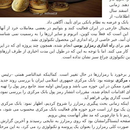
دهند. زمانی
 اسفند سال
طلاعات- از
ک و عرضه به نظام بانکی برای تأیید، آگاهی داد.
یجیتال خارجی در ایران فعالیت کنند و بتوانیم در بعضی معاملات خرد از آنها 
این است که فعلاً بیت کوین، اتریوم و سایر ارزها را به رسمیت نمی شناسد.»
 آمد، خبر خاصی از راه اندازی این محصول تکنولوژی نشد.
 هم برای
راه اندازی رمزارز بومی
انجام شده، همچون چند پروژه ای که در ایرا
کار می کنند. اما با توجه به این که در طول این مدت اخباری از طرف ارزهای 
ن تکنولوژی چراغ سبز نشان نداده است.
برخورد با رمزارزها در حال تغییر است. کمااینکه عبدالناصر همتی –رئیس 
ک مرکزی
نوشته بود: بانک مرکزی جمهوری اسلامی ایران با بررسی روند جدید 
هبرد ممکن در این حوزه می باشد و ویرایش اولیه سند جامع رمز پول را تهیه ک
ای اقدامات انجام شده، مقررات انتشار رمز پول بانک مرکزی را بررسی نمود
سیاست گذاری پولی فراهم آید.
ن اینکه زمانی بحث پیگیری رمزارز را شروع کردیم، اظهار نمود: بانک مرکزی 
ون یک نوع ارز است جزو حوزه های فعالیت بانک مرکزی محسوب می شود، م
ردیم تا با چارچوبی که مد نظر آنهاست پیش برویم.
فحه اینستاگرامشان بود که روی رمزارز به نتایجی رسیدند و آخرین گزارش را
ه صورت کلی رمزارز را بعنوان یک پروسه و تکنولوژی رد می کرد، به این مرحل