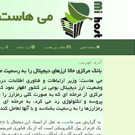
می هاست
صفحه اصلی
مطالب می هاست
ثبت دامنه
دربا
آذری جهرمی:
بانك مركزی حالا ارزهای دیجیتال را به رسمیت 
می هاست: وزیر ارتباطات و فناوری اطلاعات درب
وضعیت ارز دیجیتال بومی در کشور اظهار نمود که 
مرکزی از مرحله ای که به صورت کلی رمزارز را 
پروسه و تکنولوژی رد می کرد، به مرحله ای 
رمزارزها را به رسمیت بشناسد و با آنها تعامل کند.
به گزارش می
هاست
به نقل از
یک فرم از پول الکترونیکی است که از یک فناوری غیرمتمر
می نمایند که به کاربران امکان پرداخت امن و ذخیره پول ر