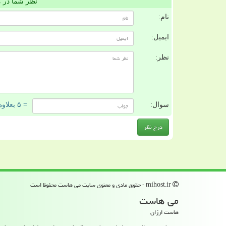
نظر شما در 
نام:
ایمیل:
نظر:
سوال:
= ۵ بعلاوه ۵
mihost.ir - حقوق مادی و معنوی سایت می هاست محفوظ است
می هاست
هاست ارزان