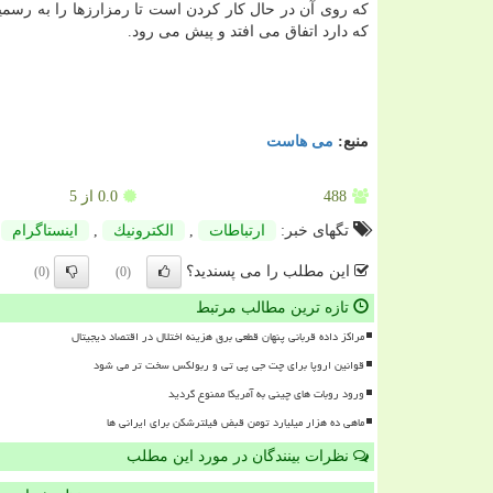
که روی آن در حال کار کردن است تا رمزارزها را به رسمیت 
که دارد اتفاق می افتد و پیش می رود.
منبع:
می هاست
488
0.0
از 5
تگهای خبر:
ارتباطات
,
الكترونیك
,
اینستاگرام
,
این مطلب را می پسندید؟
(0)
(0)
تازه ترین مطالب مرتبط
مراکز داده قربانی پنهان قطعی برق هزینه اختلال در اقتصاد دیجیتال
قوانین اروپا برای چت جی پی تی و ربولکس سخت تر می شود
ورود روبات های چینی به آمریکا ممنوع گردید
ماهی ده هزار میلیارد تومن قبض فیلترشکن برای ایرانی ها
نظرات بینندگان در مورد این مطلب