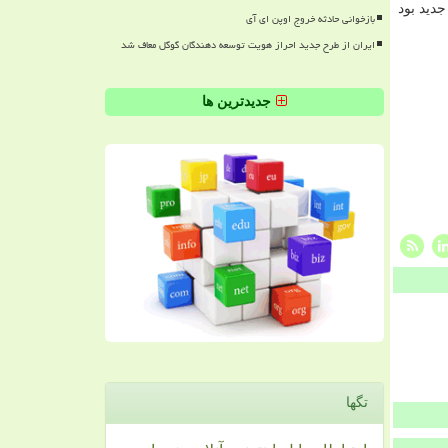
دید بود
بازخوانی حادثه خروج اوپن ای آی
ایران از طرح جدید احراز هویت توسعه دهندگان گوگل معاف شد
جدیدترین ها
تگها