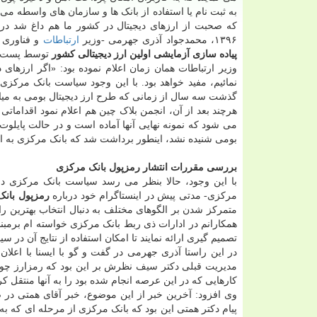
به ثبت نام یا استفاده از بانک ها و سازمان های واسطه می 
که صحبت از ارزهای دیجیتال در کشور ما هم داغ شد در
۱۳۹۶، محمدجواد آذری جهرمی -وزیر
ارتباطات
و فناوری ا
پیاده سازی آزمایشی اولین ارز دیجیتالی کشور
توسط پست بان
وزیر ارتباطات همان زمان اعلام نموده بود: «اگر ارزهای د
نمائیم، مفید خواهد بود. با این وجود سیاست بانک مرکزی 
گذشت سه سال از زمانی که طرح ارز دیجیتال بومی به میان
هرچند بعد از آن، انجمن بلاک چین هم اعلام نمود اقداماتی
می شود که نمونه نهایی آنها آماده است و در حالت پایلوت 
بومی شنیده نشد، اینطور برداشت شد که بانک مرکزی به ای
بررسی مقررات انتشار رمزپول بانک مرکزی
با این وجود، حالا بنظر می رسد سیاست بانک مرکزی در 
مرکزی- مدتی پیش در اینستاگرام خود درباره
رمزپول بان
متمرکز شدن بر الگوهای مختلف به دنبال انتخاب بهترین را
همکارانم در ادارات ذی ربط بانک مرکزی خواسته ام برمبن
تصمیم گیری ارائه نمایند تا امکان استفاده از نتایج آن در 
در این راستا آذری جهرمی در گفت و گو با ایسنا با اعلا
مدیریت قبلی دکتر سیف نظرش بر این بود که رمزارز چ
کارهایی که در این عرصه انجام شده بود را به آنها منتقل ک
وی افزود: آخرین خبر از این موضوع، خبر آقای همتی در ص
پیام دکتر همتی این بود که بانک مرکزی از مرحله ای که ب