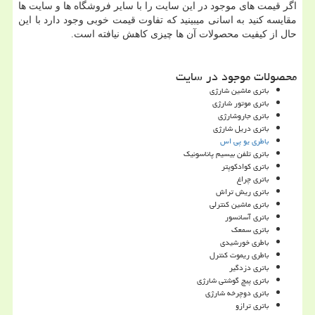
اگر قیمت های موجود در این سایت را با سایر فروشگاه ها و سایت ها
مقایسه کنید به اسانی میبینید که تفاوت قیمت خوبی وجود دارد با این
حال از کیفیت محصولات آن ها چیزی کاهش نیافته است.
محصولات موجود در سایت
باتری ماشین شارژی
باتری موتور شارژی
باتری جاروشارژی
باتری دریل شارژی
باطری یو پی اس
باتری تلفن بیسیم پاناسونیک
باتری کوادکوپتر
باتری چراغ
باتری ریش تراش
باتری ماشین کنترلی
باتری آسانسور
باتری سمعک
باطری خورشیدی
باطری ریموت کنترل
باتری دزدگیر
باتری پیچ گوشتی شارژی
باتری دوچرخه شارژی
باتری ترازو