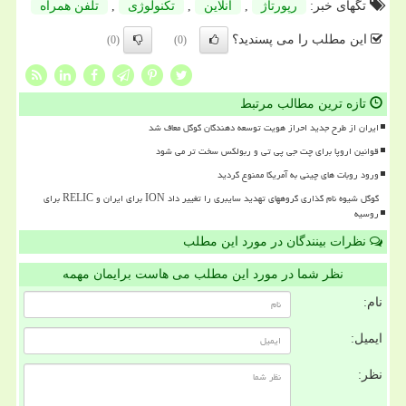
تگهای خبر:
رپورتاژ
,
آنلاین
,
تكنولوژی
,
تلفن همراه
این مطلب را می پسندید؟
(0)
(0)
تازه ترین مطالب مرتبط
ایران از طرح جدید احراز هویت توسعه دهندگان گوگل معاف شد
قوانین اروپا برای چت جی پی تی و ربولکس سخت تر می شود
ورود روبات های چینی به آمریکا ممنوع گردید
گوگل شیوه نام گذاری گروههای تهدید سایبری را تغییر داد ION برای ایران و RELIC برای
روسیه
نظرات بینندگان در مورد این مطلب
نظر شما در مورد این مطلب می هاست برایمان مهمه
نام:
ایمیل:
نظر: