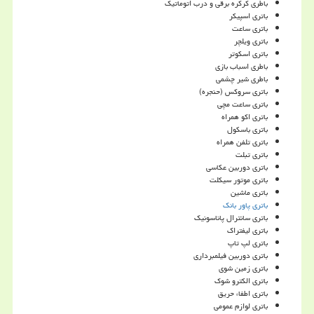
باطری کرکره برقی و درب اتوماتیک
باتری اسپیکر
باتری ساعت
باتری ویلچر
باتری اسکوتر
باطری اسباب بازی
باطری شیر چشمی
باتری سروکس (حنجره)
باتری ساعت مچی
باتری اکو همراه
باتری باسکول
باتری تلفن همراه
باتری تبلت
باتری دوربین عکاسی
باتری موتور سیکلت
باتری ماشین
باتری پاور بانک
باتری سانترال پاناسونیک
باتری لیفتراک
باتری لپ تاپ
باتری دوربین فیلمبرداری
باتری زمین شوی
باتری الکترو شوک
باتری اطفاء حریق
باتری لوازم عمومی