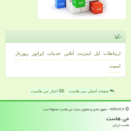
تگها
ارتباطات
اپل
اینترنت
آنلاین
خدمات
اپراتور
رپورتاژ
امنیت
صفحه اصلی می هاست
اخبار می هاست
mihost.ir - حقوق مادی و معنوی سایت می هاست محفوظ است
می هاست
هاست ارزان