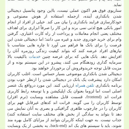
نماید.
سناریوی فوق هم اکنون عملی نیست، بااین وجود پتانسیل دیجیتالی
شدن بانکداری آینده، ازجمله استفاده از هوش مصنوعی و
خودکارسازی فرایند بانکداری را بیان می کند. خیلی از افراد از انجام
امور بانکی هیچ لذتی نمی برند و این کار را صرفاً ابزاری برای اهداف
مختلف یعنی انجام معاملات و پرداخت از راه کارت اعتباری، گرفتن
وام برای خرید خودروی جدید و غیره می دانند؛ اما دیجیتالی شدن این
فرصت را برای بانک ها فراهم می آورد تا چاره هایی متناسب با
نیازهای افراد عرضه کنند که بتواند کیفیت زندگی روزمره آنان را
افزایش دهد. بانک هایی که برای عرضه چنین
خدمات
باکیفیت بالا
سرمایه گذاری زودهنگام می کنند، پیشرو در این سیستم بوده و از
مزیت قابل توجه خریدوفروش آن برخوردار خواهند بود.
دیجیتالی شدن بانکداری موضوعی بسیار حساس است. اغلب کاربران
امکان دارد پیشرفت یک بانک در دیجیتالی شدن را ازنظر خوب بودن
برنامه بانکداری
تلفن همراه
ارزیابی کنند. این مورد درواقع یک عنصر
اصلی است اما لزوما بعنوان یک اپلیکیشن و یا توسعه رابط کاربری
فرانت اند (frontend، قسمت قابل مشاهده وبسایت (نرم افزار)
توسط کاربران را می گویند. فرانت اند کدهای غیرقابل فهم برای
کاربران را در چارچوب ظاهری گرافیکی و بصری به آنان نمایش می
دهد تا بتواند به سادگی از بخش های مختلف سایت استفاده کنند)
جذاب نیست. به جهت اینکه کاربران بتوانند از مزایای کامل بهره مند
شوند، باید با سیستم های بک اند (back-end، به بخشی از یک وبسایت