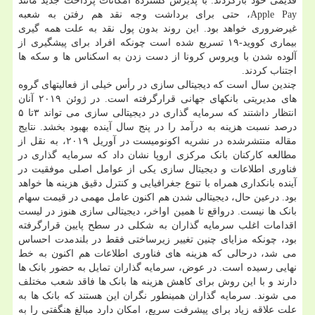
قدیمی خود بازگردند. با پذیرش گسترده امکانات پرداخت جدید مانند
Apple Pay، حتی برای برداشت وجه نقد هم رفتن به شعبه
غیرضروری خواهد بود. این روند بدون پول نقد به علت همه گیری
بیماری کووید-۱۹ تسریع شده است چونکه افراد برای پیشگیری از
آلوده شدن با ویروس کرونا از دست زدن به اسکناس ها و سکه ها
اجتناب کردند.
چندین سال است که دیجیتالی سازی در رأس خیلی از فعالیتهای گروه
های مدیریتی بانکهای جهانی قرارگرفته است. در ژوئن ۲۰۱۹ آنان
انتظار داشتند که سرمایه گذاری در دیجیتالی سازی می تواند ۳تا ۵
درصد نسبت هزینه به درآمد را در پنج سال آینده بهبود بخشد. نتایج
مقاله منتشرشده در نشریه اکونومیست در آوریل ۲۰۱۹، به نقل از
مطالعه کارکنان بانک مرکزی اروپا نشان داد که سرمایه گذاری در
فناوری اطلاعات و دیجیتال سازی یکی از عوامل اصلی موفقیت در
آینده بانکداری همراه با تنوع جغرافیایی و کنترل دقیق هزینه ها خواهد
بود. درعین حال، دیجیتالی شدن هم اکنون عامل مهمی در قیمت سهام
بانک ها نیست. درواقع تا همین اواخر، دیجیتالی سازی هنوز در لیست
اقدامات اغلب سرمایه گذاران به شکلی در سطح پایین قرارگرفته
بود، چونکه مزایای چنین تغییر زیرساختی فقط در بلندمدت احساس
می شد، درحالی که هزینه های فناوری اطلاعات هم اکنون به خط
نهایی رسیده است. در عوض، سرمایه گذاران تمایل به حضور بانک ها
دارند و با این روش برای کاهش هزینه ها بانک ها فاقد شعب مختلف
می شوند. سرمایه گذاران همینطور نگران این هستند که بانک ها به
علت علاقه زیاد برای پیشرفت سریع، امکان دارد مبالغ هنگفتی را به