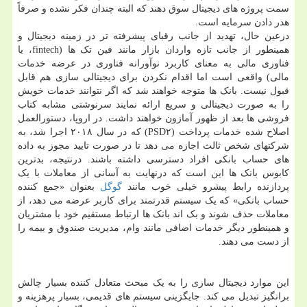
سمت پروژه های دیجیتال سوق دهند که البته چندان فکر نشده و صرفاً
هدر دادن سرمایه است.
درعین حال، تهدید از جانب رقبای پیشرفته تر در زمینه دیجیتال و
همینطور از جانب تازه واردان بازار مانند فین تک ها (fintech، یا
فناوری مالی به معنای کاربرد نوآورانه فناوری در عرضه خدمات
مالی) واقعی است اما اقدام نکردن برای دیجیتالی سازی هم قابل
قبول نیست. بانک ها متوجه خواهند شد که اگر نتوانند خدمات خویش
را به صورت دیجیتالی و سریع ارائه نمایند سرنوشتی مشابه کتاب
فروشی ها بعد از ظهور آمازون خواهند داشت. در اروپا، دستورالعمل
اصلاح شده خدمات پرداخت (PSD۲) که در سال ۲۰۱۸ اجرا شد، به
شرکتهای شخص ثالث اجازه می دهد تا در صورت تایید مجوز به داده
های حساب بانکی افراد دسترسی داشته باشند. درنتیجه، بدترین
کابوس بانک ها این است که درنهایت به آسانی از معاملات با یک
پردازنده رابط پیشرو خیلی خوب مانند
گوگل
بعنوان «جمع کننده
حساب بانکی» که یک سیستم قدرتمند برای کاربر عرضه می دهد، از
معاملات حذف شوند و بک اند بانک ها ارتباط مستقیم خود با مشتریان
و همینطور دیگر خدمات اضافی مانند وام، مدیریت صندوق و بیمه را
از دست می دهند.
این موارد دیجیتال سازی را به یک مبحث متعادل کننده بسیار چالش
برانگیز تبدیل می کند. جایگزینی سیستم های قدیمی، بسیار پرهزینه و