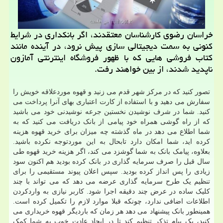
خراسان رضوی کارشناسان معتقدند، اگر بانکداری در شرایط
کنونی به سمت دیجیتالی سازی پیش نرود، در آینده مانند
کتاب فروشی هایی که با ظهور فروشگاه اینترنتی آمازون
ناپدید شدند، از بین خواهند رفت.
تصور کنید که در مرکز شهر قدم می زنید و قهوه موردعلاقه خویش را
سفارش می دهید و با استفاده از کارت اعتباری بهای آنرا پرداخت می
کنید. شما در شرف نوشیدن نخستین جرعه نوشیدنی خود می باشید
که از راه گوشی همراه خود پیامی از بانک دریافت می کنید که به
شما اطلاع می دهد در ماه گذشته چه میزان برای خرید قهوه هزینه
کرده اید، شما امکان دارد تابحال به این موردتوجه نکرده باشید.
بعلاوه، پیامک بانک به شما گوشزد می کند، اگر هزینه خرید قهوه طی
سال قبل را صرف سرمایه گذاری در بانک کرده بودید هم اکنون سود
زیادی را پس انداز کرده بودید. سپس اعلان پیوند مستقیمی را برای
تنظیم یک طرح سرمایه گذاری عرضه می دهد که می تواند با چند
کلیک ساده در عرض چند دقیقه اجرا شود. کاربر نیازی به واردکردن
اطلاعات اضافی ندارد، چونکه قبلا موارد لازم را تکمیل کرده است.
همینطور بانک پیشنهاد می دهد هر زمان که باردیگر قهوه خریداری می
کنید، یک پیام تذکر تنظیم کند تا در ایجاد عادت خوب به شما کمک