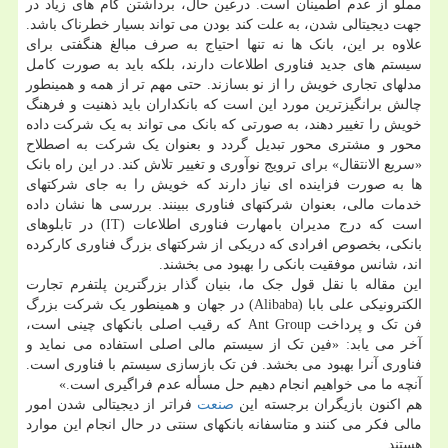
مملو از عدم اطمینان است. درعین حال، برداشتن گام های زیاد در
جهت دیجیتالی شدن، به علت کند بودن می تواند بسیار خطرناک باشد.
علاوه بر این، بانک ها نه تنها احتیاج به صرف مبالغ هنگفتی برای
سیستم های جدید فناوری اطلاعات دارند، بلکه باید به صورت کامل
مدلهای تجاری خویش را از نو بسازند. حتی مهم تر از همه و همینطور
چالش برانگیزترین مورد این است که بانکداران باید ذهنیت و فرهنگ
خویش را تغییر دهند، به صورتی که بانک می تواند به یک شرکت داده
محور و مشتری محور تبدیل گردد و بعنوان یک شرکت به اصطلاح
«سریع الانتقال» برای ترویج نوآوری و تغییر تلاش کند. در این راه بانک
ها به صورت فزاینده ای نیاز دارند که خویش را به جای شرکتهای
خدمات مالی، بعنوان شرکتهای فناوری ببینند. بررسی ها نشان داده
است که درج مدیران بامهارت فناوری اطلاعات (IT) در تابلوهای
بانکی، بخصوص افرادی که دریکی از شرکتهای بزرگ فناوری کارکرده
اند، شانس موفقیت بانکی را بهبود می بخشند.
این مقاله با نقل قول جک ما، بنیان گذار بزرگترین پلتفرم تجارت
الکترونیکی علی بابا (Alibaba) در جهان و همینطور یک شرکت بزرگ
فن تک و پرداخت Ant Group که رقیب اصلی بانکهای چینی است،
آخر می یابد: «فین تک از سیستم مالی اصلی استفاده می نماید و
فناوری آنرا بهبود می بخشد. فن تک بازسازی سیستم با فناوری است.
آنچه ما می خواهیم انجام دهیم حل مسأله عدم فراگیری است.»
هم اکنون بازیگران برجسته این
صنعت
فراتر از دیجیتالی شدن امور
مالی فکر می کنند و متاسفانه بانکهای سنتی در حال انجام این موارد
هستند.