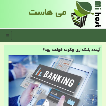
می هاست
منو
آینده بانكداری چگونه خواهد بود؟