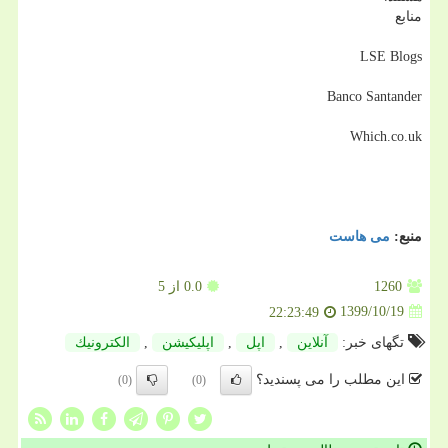
منابع
LSE Blogs
Banco Santander
Which.co.uk
منبع:
می هاست
1260
0.0
از 5
1399/10/19
22:23:49
تگهای خبر:
آنلاین
,
اپل
,
اپلیكیشن
,
الكترونیك
این مطلب را می پسندید؟
(0)
(0)