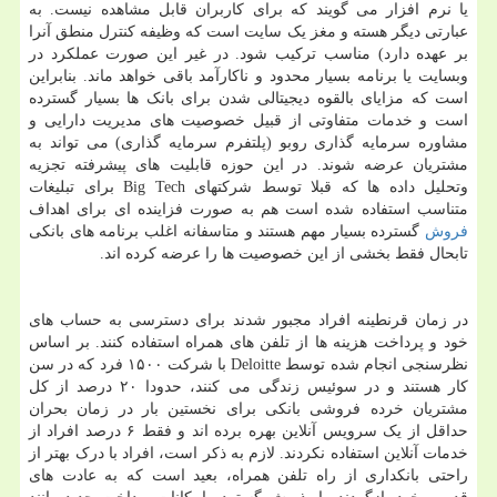
یا نرم افزار می گویند که برای کاربران قابل مشاهده نیست. به
عبارتی دیگر هسته و مغز یک سایت است که وظیفه کنترل منطق آنرا
بر عهده دارد) مناسب ترکیب شود. در غیر این صورت عملکرد در
وبسایت یا برنامه بسیار محدود و ناکارآمد باقی خواهد ماند. بنابراین
است که مزایای بالقوه دیجیتالی شدن برای بانک ها بسیار گسترده
است و خدمات متفاوتی از قبیل خصوصیت های مدیریت دارایی و
مشاوره سرمایه گذاری روبو (پلتفرم سرمایه گذاری) می تواند به
مشتریان عرضه شوند. در این حوزه قابلیت های پیشرفته تجزیه
وتحلیل داده ها که قبلا توسط شرکتهای Big Tech برای تبلیغات
متناسب استفاده شده است هم به صورت فزاینده ای برای اهداف
فروش
گسترده بسیار مهم هستند و متاسفانه اغلب برنامه های بانکی
تابحال فقط بخشی از این خصوصیت ها را عرضه کرده اند.
در زمان قرنطینه افراد مجبور شدند برای دسترسی به حساب های
خود و پرداخت هزینه ها از تلفن های همراه استفاده کنند. بر اساس
نظرسنجی انجام شده توسط Deloitte با شرکت ۱۵۰۰ فرد که در سن
کار هستند و در سوئیس زندگی می کنند، حدودا ۲۰ درصد از کل
مشتریان خرده فروشی بانکی برای نخستین بار در زمان بحران
حداقل از یک سرویس آنلاین بهره برده اند و فقط ۶ درصد افراد از
خدمات آنلاین استفاده نکردند. لازم به ذکر است، افراد با درک بهتر از
راحتی بانکداری از راه تلفن همراه، بعید است که به عادت های