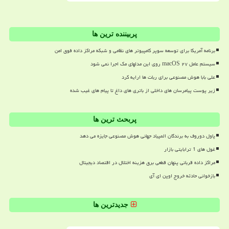
پربیننده ترین ها
برنامه آمریکا برای توسعه سوپر کامپیوتر های نظامی و شبکه مراکز داده فوق امن
سیستم عامل macOS ۲۷ روی این مدلهای مک اجرا نمی شود
علی بابا هوش مصنوعی برای ربات ها ارایه کرد
زیر پوست پیامرسان های داخلی از باتری های داغ تا پیام های غیب شده
پربحث ترین ها
پاول دوروف به برندگان المپیاد جهانی هوش مصنوعی جایزه می دهد
غول های 1 ترابایتی بازار
مراکز داده قربانی پنهان قطعی برق هزینه اختلال در اقتصاد دیجیتال
بازخوانی حادثه خروج اوپن ای آی
جدیدترین ها