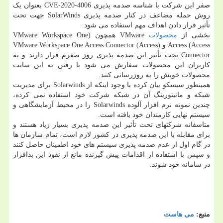
صفر این شرکت با شناسه صدمه پذیری CVE-2020-4006 بعنوان یک
روش حمله مضاعف در کنار صدمه پذیری SolarWinds جهت تحت
تأثیر قرار دادن اهداف مهم استفاده می شود.
بخشی از
محصولات
VMware همچون (VMware Workspace One
Access (Access و (VMware Workspace One Access Connector (Access
Connector تحت تأثیر این صدمه پذیری روز صفرم قرار دارند و به
کاربران این محصولات سفارش می شود با رفتن به این سایت
محصولات خویش را به روزرسانی کنند.
همینطور سیسکو بیان کرده با وجود اینکه از Solarwinds برای مدیریت
شبکه و مانیتورینگ آن در شبکه شرکت خود استفاده نمی کرده،
چندین نمونه نرم افزار آلوده Solarwinds را در محیط آزمایشگاهی و
سیستم نهایی کارمندان خود یافته است.
متاسفانه شرکتهای تحت تأثیر این صدمه پذیری بسیار زیاد هستند و
برای مقابله با این صدمه پذیری در کشور لازم است، تمام سازمان ها
در گام اول از عدم صدمه پذیری سیستم های خود اطمینان حاصل کنند
و سپس با استفاده از اقدامات پیش گیرنده مانع از نفوذ این بدافزار
در سامانه خود شوند.
منبع:
می هاست