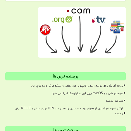
پربیننده ترین ها
برنامه آمریکا برای توسعه سوپر کامپیوتر های نظامی و شبکه مراکز داده فوق امن
سیستم عامل macOS ۲۷ روی این مدلهای مک اجرا نمی شود
شما نظر بدهید
گوگل شیوه نام گذاری گروههای تهدید سایبری را تغییر داد ION برای ایران و RELIC برای
روسیه
پربحث ترین ها