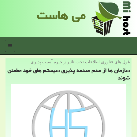
می هاست
منو
غول های فناوری اطلاعات تحت تاثیر زنجیره آسیب پذیری
سازمان ها از عدم صدمه پذیری سیستم های خود مطمئن
شوند