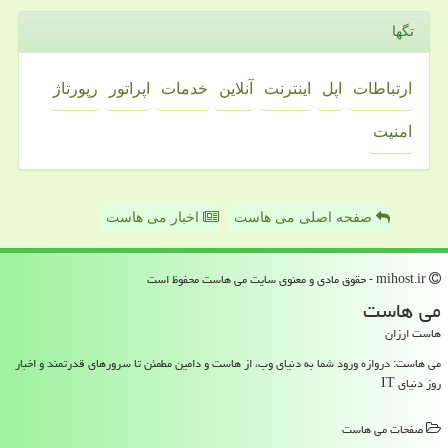
تگها
ارتباطات
اپل
اینترنت
آنلاین
خدمات
اپراتور
رپورتاژ
امنیت
صفحه اصلی می هاست
اخبار می هاست
mihost.ir - حقوق مادی و معنوی سایت می هاست محفوظ است
می هاست
هاست ارزان
می هاست: دروازه ورود شما به دنیای وب، از هاست و دامین مطمئن تا سرورهای قدرتمند و اخبار
روز دنیای IT
صفحات می هاست