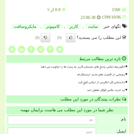
1560
0.0
از 5
1399/10/06
23:06:38
تگهای خبر:
سایت
,
كاربر
,
كامپیوتر
,
مایكروسافت
این مطلب را می پسندید؟
(0)
(0)
تازه ترین مطالب مرتبط
الگوریتم ایکس پاسخ های دوستان کاربر به پست ها را اولویت می دهد
رونمایی از قابلیت های جدید اینستاگرام
دادستانی کل انگلیس از ایکس کوچ کرد
اپ ادیت عکس گوگل تعطیل شد
نظرات بینندگان در مورد این مطلب
نظر شما در مورد این مطلب می هاست برایمان مهمه
نام:
ایمیل: