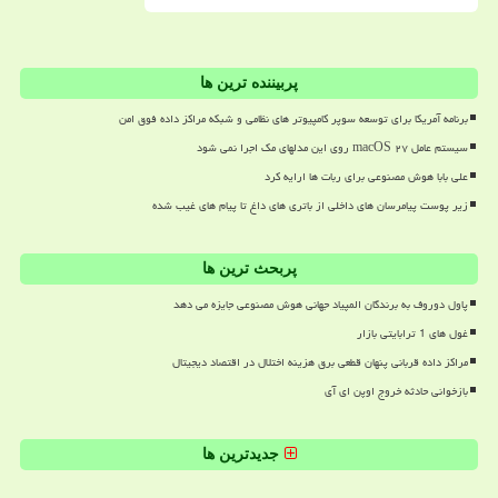
پربیننده ترین ها
برنامه آمریکا برای توسعه سوپر کامپیوتر های نظامی و شبکه مراکز داده فوق امن
سیستم عامل macOS ۲۷ روی این مدلهای مک اجرا نمی شود
علی بابا هوش مصنوعی برای ربات ها ارایه کرد
زیر پوست پیامرسان های داخلی از باتری های داغ تا پیام های غیب شده
پربحث ترین ها
پاول دوروف به برندگان المپیاد جهانی هوش مصنوعی جایزه می دهد
غول های 1 ترابایتی بازار
مراکز داده قربانی پنهان قطعی برق هزینه اختلال در اقتصاد دیجیتال
بازخوانی حادثه خروج اوپن ای آی
جدیدترین ها