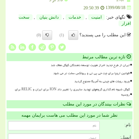
1399/08/18
20:50:39
تگهای خبر:
امنیت
,
خدمات
,
دانش بنیان
,
سخت
افزار
این مطلب را می پسندید؟
(0)
(1)
تازه ترین مطالب مرتبط
ایران از طرح جدید احراز هویت توسعه دهندگان گوگل معاف شد
قوانین اروپا برای چت جی پی تی و ربولکس سخت تر می شود
ورود روبات های چینی به آمریکا ممنوع گردید
گوگل شیوه نام گذاری گروههای تهدید سایبری را تغییر داد ION برای ایران و RELIC برای
روسیه
نظرات بینندگان در مورد این مطلب
نظر شما در مورد این مطلب می هاست برایمان مهمه
نام:
ایمیل: