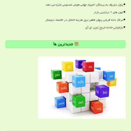
پاول دوروف به برندگان المپیاد جهانی هوش مصنوعی جایزه می دهد
غول های 1 ترابایتی بازار
مراکز داده قربانی پنهان قطعی برق هزینه اختلال در اقتصاد دیجیتال
بازخوانی حادثه خروج اوپن ای آی
جدیدترین ها