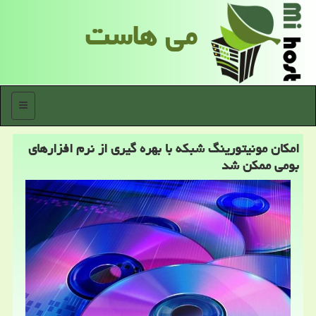
می هاست
منو
امكان مونیتورینگ شبكه با بهره گیری از نرم افزارهای
بومی ممكن شد