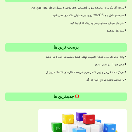
برنامه آمریکا برای توسعه سوپر کامپیوتر های نظامی و شبکه مراکز داده فوق امن
سیستم عامل macOS ۲۷ روی این مدلهای مک اجرا نمی شود
علی بابا هوش مصنوعی برای ربات ها ارایه کرد
شما نظر بدهید
پربحث ترین ها
پاول دوروف به برندگان المپیاد جهانی هوش مصنوعی جایزه می دهد
غول های 1 ترابایتی بازار
مراکز داده قربانی پنهان قطعی برق هزینه اختلال در اقتصاد دیجیتال
بازخوانی حادثه خروج اوپن ای آی
جدیدترین ها