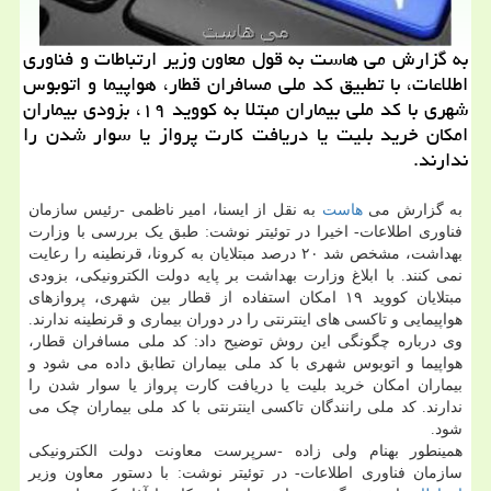
به گزارش می هاست به قول معاون وزیر ارتباطات و فناوری
اطلاعات، با تطبیق كد ملی مسافران قطار، هواپیما و اتوبوس
شهری با كد ملی بیماران مبتلا به كووید ۱۹، بزودی بیماران
امكان خرید بلیت یا دریافت كارت پرواز یا سوار شدن را
ندارند.
به گزارش می
هاست
به نقل از ایسنا، امیر ناظمی -رئیس سازمان
فناوری اطلاعات- اخیرا در توئیتر نوشت: طبق یک بررسی با وزارت
بهداشت، مشخص شد ۲۰ درصد مبتلایان به کرونا، قرنطینه را رعایت
نمی کنند. با ابلاغ وزارت بهداشت بر پایه دولت الکترونیکی، بزودی
مبتلایان کووید ۱۹ امکان استفاده از قطار بین شهری، پروازهای
هواپیمایی و تاکسی های اینترنتی را در دوران بیماری و قرنطینه ندارند.
وی درباره چگونگی این روش توضیح داد: کد ملی مسافران قطار،
هواپیما و اتوبوس شهری با کد ملی بیماران تطابق داده می شود و
بیماران امکان خرید بلیت یا دریافت کارت پرواز یا سوار شدن را
ندارند. کد ملی رانندگان تاکسی اینترنتی با کد ملی بیماران چک می
شود.
همینطور بهنام ولی زاده -سرپرست معاونت دولت الکترونیکی
سازمان فناوری اطلاعات- در توئیتر نوشت: با دستور معاون وزیر