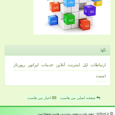
تگها
ارتباطات
اپل
اینترنت
آنلاین
خدمات
اپراتور
رپورتاژ
امنیت
صفحه اصلی می هاست
اخبار می هاست
mihost.ir - حقوق مادی و معنوی سایت می هاست محفوظ است