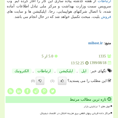
ارتباطات
از هفته گذشته پیاده سازی این کار را آغاز کرده ایم. وب
سرویس سمت وزارت بهداشت و مرکز ملی تبادل اطلاعات آماده
شده، با اتصال شرکتهای هواپیمایی، رجا، اپلیکیشن ها و سایت های
فروش
بلیت، مبحث تکمیل خواهد شد که در حال انجام می باشد.
منبع:
mihost.ir
1335
5.0
از 5
1399/08/18
13:52:25
تگهای خبر:
اپل
,
اپلیكیشن
,
ارتباطات
,
الكترونیك
این مطلب را می پسندید؟
(0)
(1)
تازه ترین مطالب مرتبط
غول های 1 ترابایتی بازار
مراکز داده قربانی پنهان قطعی برق هزینه اختلال در اقتصاد دیجیتال