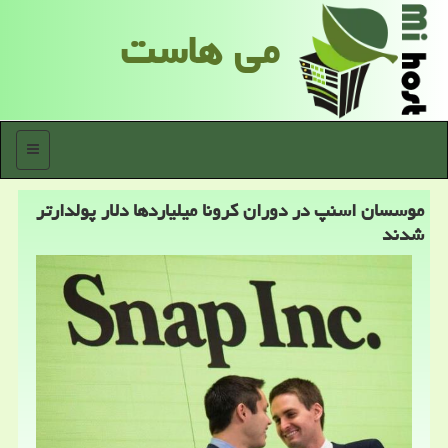
می هاست
منو
موسسان اسنپ در دوران كرونا میلیاردها دلار پولدارتر
شدند