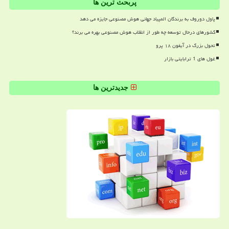
پربحث ترین ها
پاول دوروف به برندگان المپیاد جهانی هوش مصنوعی جایزه می دهد
کشورهای درحال توسعه چه طور از انقلاب هوش مصنوعی بهره می برند؟
تحول بزرگ در آیفون ۱۸ پرو
غول های 1 ترابایتی بازار
جدیدترین ها