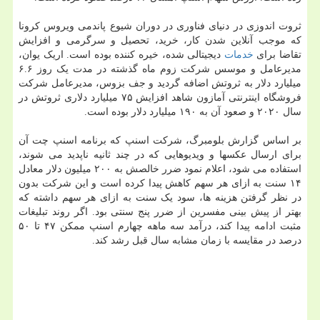
ثروت اندوزی در دنیای فناوری در دوران شیوع پاندمی ویروس کرونا
که موجب آنلاین شدن کار، خرید، تحصیل و سرگرمی و افزایش
تقاضا برای
خدمات
دیجیتالی شده، خیره کننده بوده است. اریک یوان،
مدیرعامل و موسس شرکت زوم ماه گذشته در مدت یک روز ۶.۶
میلیارد دلار به ثروتش اضافه گردید و جف بزوس، مدیرعامل شرکت
فروشگاه اینترنتی آمازون شاهد افزایش ۷۵ میلیارد دلاری ثروتش در
سال ۲۰۲۰ و صعود آن به ۱۹۰ میلیارد دلار بوده است.
بر اساس گزارش بلومبرگ، شرکت اسنپ که برنامه اسنپ چت آن
برای ارسال عکسها و ویدیوهایی که در چند ثانیه ناپدید می شوند،
استفاده می شود، اعلام نمود ضرر خالصش به ۲۰۰ میلیون دلار معادل
۱۴ سنت به ازای هر سهم کاهش پیدا کرده است و این شرکت بدون
در نظر گرفتن هزینه ها، سود یک سنت به ازای هر سهم داشته که
بهتر از پیش بینی مفسرین از ضرر پنج سنتی بود. اگر روند تبلیغات
مثبت ادامه پیدا کند، درآمد سه ماهه چهارم اسنپ ممکن ۴۷ تا ۵۰
درصد در مقایسه با زمان مشابه سال قبل رشد کند.