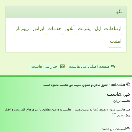
تگها
ارتباطات
اپل
اینترنت
آنلاین
خدمات
اپراتور
رپورتاژ
امنیت
صفحه اصلی می هاست
اخبار می هاست
mihost.ir - حقوق مادی و معنوی سایت می هاست محفوظ است
می هاست
هاست ارزان
می هاست: دروازه ورود شما به دنیای وب، از هاست و دامین مطمئن تا سرورهای قدرتمند و اخبار
روز دنیای IT
صفحات می هاست