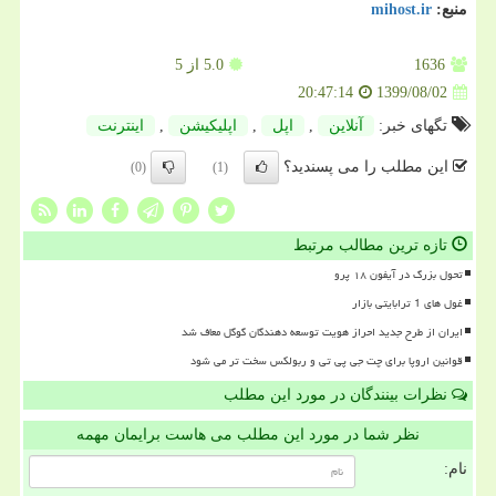
منبع:
mihost.ir
1636
5.0
از 5
1399/08/02
20:47:14
تگهای خبر:
آنلاین
,
اپل
,
اپلیكیشن
,
اینترنت
این مطلب را می پسندید؟
(0)
(1)
تازه ترین مطالب مرتبط
تحول بزرگ در آیفون ۱۸ پرو
غول های 1 ترابایتی بازار
ایران از طرح جدید احراز هویت توسعه دهندگان گوگل معاف شد
قوانین اروپا برای چت جی پی تی و ربولکس سخت تر می شود
نظرات بینندگان در مورد این مطلب
نظر شما در مورد این مطلب می هاست برایمان مهمه
نام: