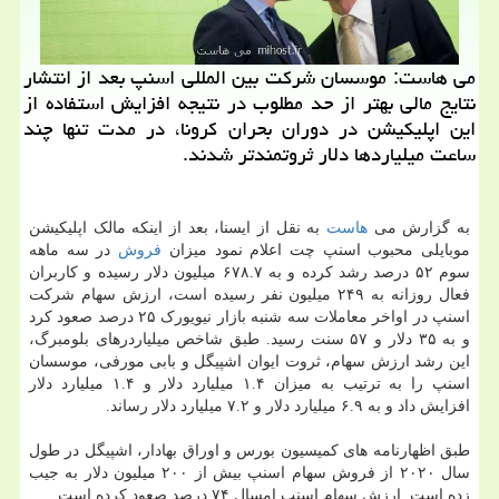
می هاست: موسسان شركت بین المللی اسنپ بعد از انتشار
نتایج مالی بهتر از حد مطلوب در نتیجه افزایش استفاده از
این اپلیكیشن در دوران بحران كرونا، در مدت تنها چند
ساعت میلیاردها دلار ثروتمندتر شدند.
به گزارش می
هاست
به نقل از ایسنا، بعد از اینکه مالک اپلیکیشن
موبایلی محبوب اسنپ چت اعلام نمود میزان
فروش
در سه ماهه
سوم ۵۲ درصد رشد کرده و به ۶۷۸.۷ میلیون دلار رسیده و کاربران
فعال روزانه به ۲۴۹ میلیون نفر رسیده است، ارزش سهام شرکت
اسنپ در اواخر معاملات سه شنبه بازار نیویورک ۲۵ درصد صعود کرد
و به ۳۵ دلار و ۵۷ سنت رسید. طبق شاخص میلیاردرهای بلومبرگ،
این رشد ارزش سهام، ثروت ایوان اشپیگل و بابی مورفی، موسسان
اسنپ را به ترتیب به میزان ۱.۴ میلیارد دلار و ۱.۴ میلیارد دلار
افزایش داد و به ۶.۹ میلیارد دلار و ۷.۲ میلیارد دلار رساند.
طبق اظهارنامه های کمیسیون بورس و اوراق بهادار، اشپیگل در طول
سال ۲۰۲۰ از فروش سهام اسنپ بیش از ۲۰۰ میلیون دلار به جیب
زده است. ارزش سهام اسنپ امسال ۷۴ درصد صعود کرده است.