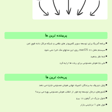
پربیننده ترین ها
برنامه آمریکا برای توسعه سوپر کامپیوتر های نظامی و شبکه مراکز داده فوق امن
سیستم عامل macOS ۲۷ روی این مدلهای مک اجرا نمی شود
شما نظر بدهید
علی بابا هوش مصنوعی برای ربات ها ارایه کرد
پربحث ترین ها
پاول دوروف به برندگان المپیاد جهانی هوش مصنوعی جایزه می دهد
کشورهای درحال توسعه چه طور از انقلاب هوش مصنوعی بهره می برند؟
تحول بزرگ در آیفون ۱۸ پرو
غول های 1 ترابایتی بازار