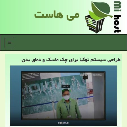
می هاست
منو
طراحی سیستم نوكیا برای چك ماسك و دمای بدن