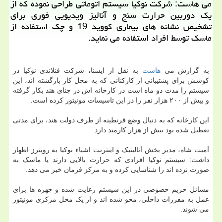
می هاست: شركت نوكیا سیستم اتوماتی طراحی نموده كه از
یك دوربین حرارت سنج و آنالیز ویدیویی فوری برای
تشخیص نشانه های بیماری كووید 19 و چك استفاده از
ماسك توسط افراد استفاده می نماید.
به گزارش می
هاست
به نقل از ایسنا، شرکت فنلاندی نوکیا در
کوشش برای پشتیبانی از کارکنانی که به محل کار بازگشته اند، این
سیستم را مدت دو ماه است در کارخانه اش در چنای هند بکار گرفته
و بیش از ۲۰۰ هزار نفر را در این تاسیسات مونیتور کرده است.
این کارخانه که به دنبال وضع قرنطینه از طرف دولت هند، برای مدتی
تعطیل شده بود بیش از هزار کارمند دارد.
آمیت شاه، مدیر بخش آنالیتیک و اینترنت اشیاء نوکیا به رویترز اظهار
داشت: سیستم نوکیا افرادی که حرارت بالایی دارند یا ماسک به
صورت نزده اند را شناسایی کرده و به مرکز فرمان خبر می دهد.
مسائل حریم خصوصی در این سیستم رعایت شده و چهره ها برای
عمل به مقررات داخلی، محو شده اند و از یک محل مرکزی مونیتور
می شوند.