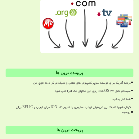
پربیننده ترین ها
برنامه آمریکا برای توسعه سوپر کامپیوتر های نظامی و شبکه مراکز داده فوق امن
سیستم عامل macOS ۲۷ روی این مدلهای مک اجرا نمی شود
شما نظر بدهید
گوگل شیوه نام گذاری گروههای تهدید سایبری را تغییر داد ION برای ایران و RELIC برای
روسیه
پربحث ترین ها