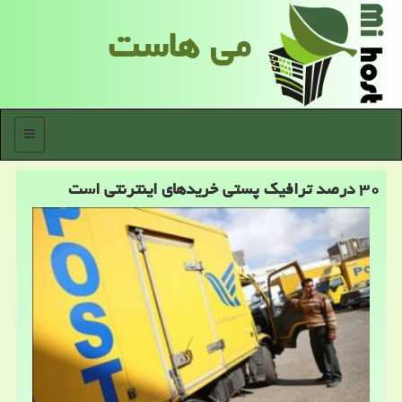
می هاست
منو
۳۰ درصد ترافیك پستی خریدهای اینترنتی است