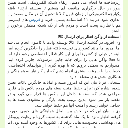
زیرساخت ها انجام می دهیم، ارتقاء شبکه الکترونیکی است همین
طور در حال برگزاری مناقصه ای هستیم تا سیستم ارتقاء یافته
یکپارچه الکترونیکی از زمان قبول کالا تا تحویل آن در مکان مقصد راه
اندازی شود. در بند ۱۱ اساسنامه پستی، خرید و
فروش
های اینترنتی
هم با نظارت پست است و مردم باید از یک شبکه مطمئن برخوردار
باشند.
استفاده از واگن قطار برای ارسال کالا
وی افزود: در گذشته ارسال کالا بوسیله وانت یا کامیون انجام می شد
اما امروز ما مانند کشورهای توسعه یافته قطار را جایگزین کرده ایم.
البته در خیلی از کشورها برای این کار قطار اختصاصی وجود دارد اما
ما فعلا واگن هایی را برای جابه جایی مرسولات چارتر کرده ایم.
امیدواریم به سمتی برویم که با بهره گیری از هواپیمای اختصاصی،
خدمات را با سرعت بیشتری انجام دهیم که این کار نیاز به هماهنگی و
همکاری بخش های مختلف دارد.
سبحانی فر با بیان این که امروز بسته و امانات جایگزین پاکات تعیین
شده، اشاره کرد: برای حفظ امنیت بسته های مردم باکس های فلزی
طراحی شده که بسته ها داخل این باکس ها قرار می گیرد و در
مقصد باز می شود. بدین ترتیب بحث پارگی و مفقودی بسته ها به
حداقل خواهد رسید و امنیت آنها هم حفظ خواهد شد.
وی با بیان این که در بخش بین الملل هماهنگی های خوبی صورت
گرفته اظهار نمود: تا یک ماه گذشته به سبب کرونا و رعایت پروتکل
های بهداشتی محدودیت هایی برای کل کشورها به وجود آمده بود، اما