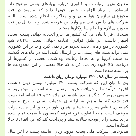
معاون وزیر ارتباطات و فناوری درباره پهپادهای پستی توضیح داد:
استفاده از پهپاد الزامات خاص خودرا دارد که نیازمند دریافت
مجوزهای سازمان هواپیمایی و و مذاکرات انجام شده است. البته
شرکت های دانش بنیان هم وارد این عرصه شده و به دنبال دریافت
مجوزهای لازم و انجام سازوکارها هستند.
سبحانی فر با بیان این که کشور ما جزو اتحادیه جهانی پست است،
اظهار داشت: بر طبق قوانین اتحادیه جهانی پست (UPO)، هیچ
کشوری در هیچ زمانی تحت تحریم قرار نمی گیرد و بنا بر این کشوری
نمی تواند بسته های پستی ما را ارسال نکند. البته در ماه های گذشته
به سبب کرونا و به لحاظ رعایت بهداشت، بعضی از کشورها از
دریافت کالا خودداری می کردند که حالا بعضی از این محدودیت ها
برداشته شده است.
پست در سال ۹۸، ۳۲۰ میلیارد تومان زیان داشت
وی با بیان این که شرکت پست ۳۲۰ میلیارد تومان زیان داشت،
افزود: درآمد ما از دریافت هزینه ارسال بسته است و امیدواریم به
سمتی برویم که دیگر زیانده نباشیم. در ماده ۲۸ و ۲۹ اساسنامه پست
قید شده که ما ملزم به ارائه ی خدمات پستی با نرخ مصوب
کمیسیون تنظیم مقررات هستیم. همین طور بر طبق این ماده، دولت
موظف است مابه التفاوت نرخ تعرفه کمیسیون با قیمت تمام شده
برای پست را در بودجه سالانه ببیند و پرداخت کند که این اتفاق تا حالا
نیفتاده است.
مدیرعامل شرکت ملی پست افزود: زیان انباشته پست تا آخر سال