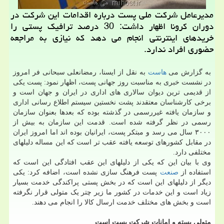
مدیرعامل شركت ملی پست درباره اقدامات این شركت در
دوران كرونا اظهار داشت: 30 درصد ترافیك پستی را
خریدهای اینترنتی انجام می دهد كه نیازی به مراجعه
حضوری افراد ندارد.
به گزارش می
هاست
به نقل از ایسنا، رمضانعلی سبحانی فر امروز
در نشست خبری به مناسبت روز جهانی پست، اظهار نمود: پست یکی
از قدیمی ترین دیوان سالاری های اداری در ایران و جهان است و
برخی کارشناسان معتقدند پشت نخستین سیستم اطلاع رسانی اداری
و سازمان یافته غیررسمی در گذشته بوده که بعدها بعنوان سازمان
رسمی در نظر گرفته شده است. قدمت این سازمان به بیش از
۳۰۰۰ سال می رسد و مبتکر پست، ایرانیان بوده اند اما امروز ایران
در مقابل کشورهای توسعه یافته عقب تر است که این مساله دلیلهای
مختلفی دارد.
وی با بیان این که یکی از دلیلهای این عقب افتادگی این است که
استفاده از
صنعت
پست فرهنگ سازی نشده است، اضافه کرد: یکی
دیگر از دلیلهای این است که در بخش پستی پراکندگی خدمت بسیار
زیاد است و این خدمات در کشور ما زیر چتر یک متولی قرار نگرفته
است و بخش های مختلف خدمت ارسال کالا را انجام می دهند.
متولی بسته و امانات شرکت پست است