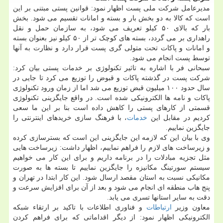
مدیرعامل شرکت ملی پست اظهار نمود: قوانین پستی مبتنی بر این
است که کالا به دو بخش بار و بسته و امانات تقسیم می شود. بخش
بار که بالای ۵۰ کیلو تعریف می شود، به سازمان حمل و نقل
راهداری بر می گردد، بسته های کوچک تر از ۵۰ کیلو نیز بعنوان بسته
و امانات و پاکات تحت متولی گری پست قرار دارد و نظارت به آنها
توسط پست انجام می شود.
سبحانی فر با اشاره به تاثیر تکنولوژی بر خدمات پستی بیان کرد:
شرکت پست در گذشته پاکات و قبوض را توزیع می کرد تا جایی در
سال حدود ۱۰۰ میلیون قبض توزیع می شد اما از زمان ورود تکنولوژی
پاکات و نامه ها الکترونیکی شده است. در واقع جایگزینی تکنولوژی
قسمتی از کارهای پستی را کاهش داده است بنا بر این ما سعی
کردیم در مقابل این
خدمات
، با فرهنگ سازی خریدهای اینترنتی را
جایگزین نماییم.
وی با بیان این که لازمه این جایگزینی این است که بسترسازی کرده
و زیرساخت های لازم را فراهم نماییم، اظهار داشت: زیرساخت هایی
مثل تجزیه مبادلات را در برنامه داریم و برای این کار می خواهیم
سیستم سورتینگ مکانیزه را جایگزین نماییم تا بسته ها به صورت
مکانیکی نسبت به استان مقصد ارسال شود. این کار ابتدا در تهران و
پنج هاب منطقه ای انجام می شود و بعد از آن برای افزایش سرعت و
دقت به سایر استانها تسری می یابد.
معاون وزیر
ارتباطات
و فناوری اطلاعات با تاکید بر ارتقاء شبکه
الکترونیکی اظهار نمود: از دیگر اقداماتی که برای فراهم کردن