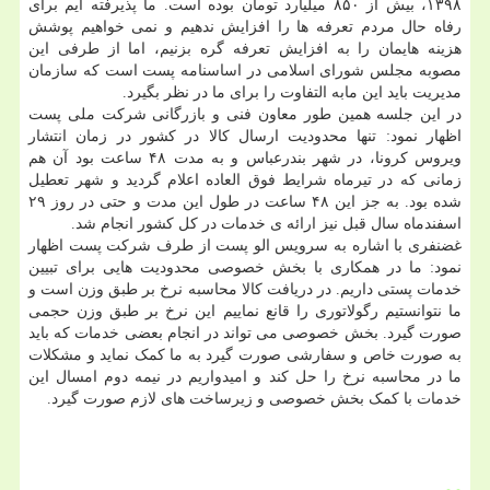
۱۳۹۸، بیش از ۸۵۰ میلیارد تومان بوده است. ما پذیرفته ایم برای
رفاه حال مردم تعرفه ها را افزایش ندهیم و نمی خواهیم پوشش
هزینه هایمان را به افزایش تعرفه گره بزنیم، اما از طرفی این
مصوبه مجلس شورای اسلامی در اساسنامه پست است که سازمان
مدیریت باید این مابه التفاوت را برای ما در نظر بگیرد.
در این جلسه همین طور معاون فنی و بازرگانی شرکت ملی پست
اظهار نمود: تنها محدودیت ارسال کالا در کشور در زمان انتشار
ویروس کرونا، در شهر بندرعباس و به مدت ۴۸ ساعت بود آن هم
زمانی که در تیرماه شرایط فوق العاده اعلام گردید و شهر تعطیل
شده بود. به جز این ۴۸ ساعت در طول این مدت و حتی در روز ۲۹
اسفندماه سال قبل نیز ارائه ی خدمات در کل کشور انجام شد.
غضنفری با اشاره به سرویس الو پست از طرف شرکت پست اظهار
نمود: ما در همکاری با بخش خصوصی محدودیت هایی برای تبیین
خدمات پستی داریم. در دریافت کالا محاسبه نرخ بر طبق وزن است و
ما نتوانستیم رگولاتوری را قانع نماییم این نرخ بر طبق وزن حجمی
صورت گیرد. بخش خصوصی می تواند در انجام بعضی خدمات که باید
به صورت خاص و سفارشی صورت گیرد به ما کمک نماید و مشکلات
ما در محاسبه نرخ را حل کند و امیدواریم در نیمه دوم امسال این
خدمات با کمک بخش خصوصی و زیرساخت های لازم صورت گیرد.