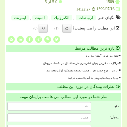
1589
5.0
از 5
1399/07/16
14:22:27
تگهای خبر:
ارتباطات
,
الكترونیك
,
امنیت
,
اینترنت
این مطلب را می پسندید؟
(0)
(1)
تازه ترین مطالب مرتبط
تحول بزرگ در آیفون ۱۸ پرو
مراکز داده قربانی پنهان قطعی برق هزینه اختلال در اقتصاد دیجیتال
ایران از طرح جدید احراز هویت توسعه دهندگان گوگل معاف شد
ورود روبات های چینی به آمریکا ممنوع گردید
نظرات بینندگان در مورد این مطلب
نظر شما در مورد این مطلب می هاست برایمان مهمه
نام:
ایمیل: