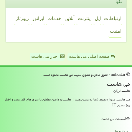
تگها
ارتباطات
اپل
اینترنت
آنلاین
خدمات
اپراتور
رپورتاژ
امنیت
صفحه اصلی می هاست
اخبار می هاست
mihost.ir - حقوق مادی و معنوی سایت می هاست محفوظ است
می هاست
هاست ارزان
می هاست: دروازه ورود شما به دنیای وب، از هاست و دامین مطمئن تا سرورهای قدرتمند و اخبار
روز دنیای IT
صفحات می هاست
درباره ما