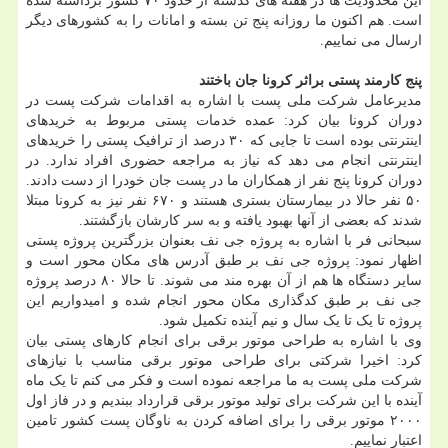
این محدودیت ها در هفته های گذشته از حدود ۷۰ کشور برداشته شده
است. هم اکنون ما روزانه پنج تن بسته و امانات را به کشورهای دیگر
ارسال می نماییم.
پنج کارمند پستی براثر کرونا جان باختند
مدیرعامل شرکت ملی پست با اشاره به اقدامات شرکت پست در
دوران کرونا بیان کرد: عمده خدمات پستی مربوط به خریدهای
اینترنتی بوده است تا جایی که ۳۰ درصد از ترافیک پستی را خریدهای
اینترنتی انجام می دهد که نیاز به مراجعه حضوری افراد ندارد. در
دوران کرونا پنج نفر از همکاران ما در پست جان خودرا از دست دادند.
۵۰ نفر حالا در بیمارستان بستری هستند و ۶۷۰ نفر نیز به کرونا مبتلا
شدند که بعضی از آنها بهبود یافته و به سر کارشان بازگشتند.
سبحانی فر با اشاره به پروژه جی نف بعنوان بزرگترین پروژه پستی
اظهار نمود: پروژه جی نف بر طبق آدرس های مکان محور است و
سایر دستگاه ها هم از آن بهره مند می شوند. تا حالا ۸۰ درصد پروژه
جی نف بر طبق کدگذاری مکان محور انجام شده و امیدواریم این
پروژه تا یک تا یک سال و نیم آینده تکمیل شود.
وی با اشاره به طراحی موتور برقی برای انجام کارهای پستی بیان
کرد: اخیرا شرکتی برای طراحی موتور برقی مناسب با نیازهای
شرکت ملی پست به ما مراجعه نموده است و فکر می کنم تا یک ماه
آینده با این شرکت برای تولید موتور برقی قرارداد ببندیم و در فاز اول
۲۰۰۰ موتور برقی را برای اضافه کردن به ناوگان پست کشور تامین
اعتبار نماییم.