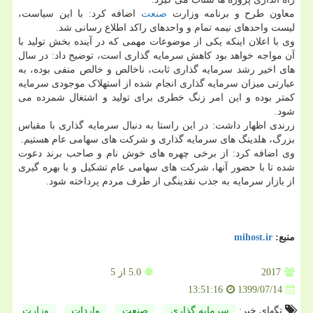
معاون طرح و برنامه وزارت
صنعت
اضافه کرد: با این سیاست،
لیست واحدهای نیمه تمام و واحدهای راکد اطلاع رسانی شد.
وی با اعلان اینکه یکی از موضوعات مهمی که در آینده بخش تولید با
آن مواجه خواهد بود کاهش سرمایه گذاری است، توضیح داد: در سال
های اخیر رشد سرمایه گذاری ثابت، ناخالص و خالص منفی بوده، به
عبارتی میزان سرمایه گذاری انجام شده از استهلاک موجودی سرمایه
کمتر بوده و این امر زنگ خطری برای تولید و اشتغال شمرده می
شود.
زرندی اظهار داشت: در این راستا به دنبال سرمایه گذاری با مقیاس
بزرگ، هلدینگ های سرمایه گذاری و شرکت های سهامی عام هستیم.
وی اضافه کرد: از برخی چهره های خوش نام و صاحب برند دعوت
شده تا با حضور آنها، شرکت های سهامی عام تشکیل و با بهره گیری
از بازار سرمایه به جذب نقدینگی از طرف مردم پرداخته شود.
منبع:
mihost.ir
2017
5.0
از 5
1399/07/14
13:51:16
تگهای خبر:
سرمایه گذاری
,
صنعت
,
واردات
,
وزارت