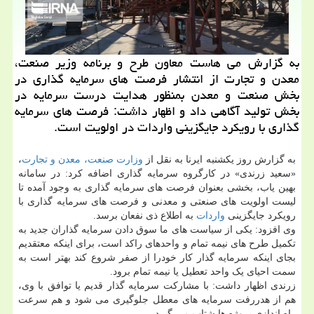
به گزارش می هاست معاون طرح و برنامه وزیر صنعت،
معدن و تجارت از انتشار فرصت های سرمایه گذاری در
بخش صنعت و معدن بمنظور هدایت درست سرمایه در
بخش تولید آگاهی داد و اظهار داشت: فرصت های سرمایه
گذاری با رویكرد جایگزینی واردات در اولویت است.
به گزارش روز یکشنبه ایرنا به نقل از
وزارت صنعت، معدن و تجارت
،
«سعید زرندی» در کارگروه سرمایه گذاری اضافه کرد: در سامانه
بهین یاب، بخشی بعنوان فرصت های سرمایه گذاری به وجود آمده تا
لیست اولویت های صنعتی و معدنی و فرصت های سرمایه گذاری با
رویکرد جایگزینی
واردات
به اطلاع ذی نفعان برسد.
وی افزود: یکی از سیاست های ما سوق دادن سرمایه گذاران جدید به
تکمیل طرح های نیمه تمام و واحدهای راکد است، برای اینکه معتقدیم
بجای اینکه سرمایه گذار کار خودرا از صفر شروع کند بهتر است به
سمت احیای یک واحد تعطیل یا نیمه تمام برود.
زرندی اظهار داشت: با مشارکت سرمایه گذار قدیم یا توافق با وی،
هم از هدررفت سرمایه های معطل جلوگیری می شود و هم سرعت
راه اندازی پروژه ها شتاب می گیرد.