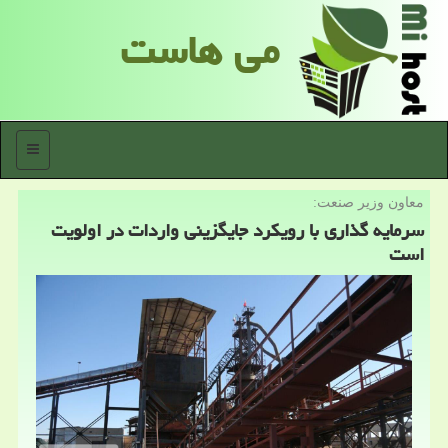
می هاست
منو
معاون وزیر صنعت:
سرمایه گذاری با رویكرد جایگزینی واردات در اولویت
است