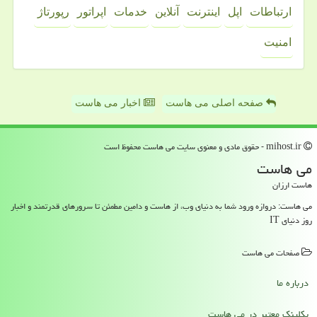
ارتباطات
اپل
اینترنت
آنلاین
خدمات
اپراتور
رپورتاژ
امنیت
صفحه اصلی می هاست
اخبار می هاست
mihost.ir - حقوق مادی و معنوی سایت می هاست محفوظ است
می هاست
هاست ارزان
می هاست: دروازه ورود شما به دنیای وب، از هاست و دامین مطمئن تا سرورهای قدرتمند و اخبار
روز دنیای IT
صفحات می هاست
درباره ما
بکلینک معتبر در می هاست