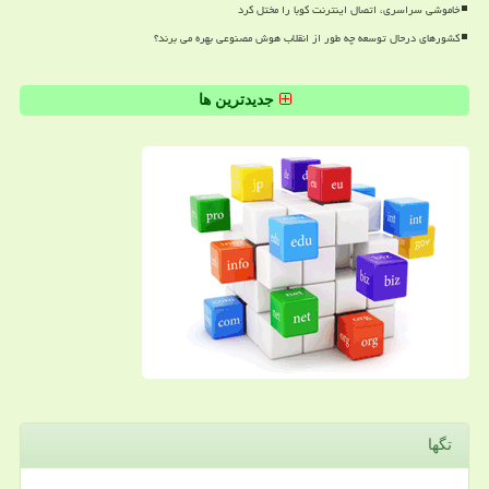
خاموشی سراسری، اتصال اینترنت کوبا را مختل کرد
کشورهای درحال توسعه چه طور از انقلاب هوش مصنوعی بهره می برند؟
جدیدترین ها
تگها