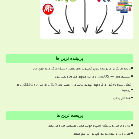
پربیننده ترین ها
برنامه آمریکا برای توسعه سوپر کامپیوتر های نظامی و شبکه مراکز داده فوق امن
سیستم عامل macOS ۲۷ روی این مدلهای مک اجرا نمی شود
گوگل شیوه نام گذاری گروههای تهدید سایبری را تغییر داد ION برای ایران و RELIC برای
روسیه
شما نظر بدهید
پربحث ترین ها
پاول دوروف به برندگان المپیاد جهانی هوش مصنوعی جایزه می دهد
جف بزوس و لئوناردو دی کاپریو زیر تیغ انتقاد