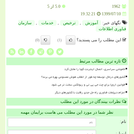
1962
5.0
از 5
1399/07/10
19:32:21
تگهای خبر:
آموزش
,
ترخیص
,
خدمات
,
سازمان
فناوری اطلاعات
این مطلب را می پسندید؟
(0)
(1)
تازه ترین مطالب مرتبط
خاموشی سراسری، اتصال اینترنت کوبا را مختل کرد
کشورهای درحال توسعه چه طور از انقلاب هوش مصنوعی بهره می برند؟
قوانین اروپا برای چت جی پی تی و ربولکس سخت تر می شود
اعزام دیپلمات فناوری راه حل جدی رقابت با کشورهای دیگر
نظرات بینندگان در مورد این مطلب
نظر شما در مورد این مطلب می هاست برایمان مهمه
نام:
ایمیل: