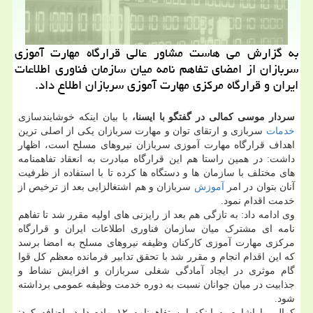
به گزارش می هاست مشاور عالی قرارگاه مهارت آموزی
سربازان از امضای تفاهم نامه میان سازمان فناوری اطلاعات
ایران و قرارگاه مركزی مهارت آموزی سربازان اطلاع داد.
سردار موسی کمالی در گفتگو با ایسنا،
با بیان اینکه خوشایندسازی
خدمات
سربازی و ارتقای توان و مهارت سربازان یکی از اصلی ترین
اهداف قرارگاه مهارت آموزی سربازان نیروهای مسلح است، اظهار
داشت: در همین راستا هم این قرارگاه مبادرت به انعقاد تفاهمنامه
های مختلف با سازمان ها و دستگاه ها کرده تا با استفاده از ظرفیت
آنان بتوان در امر
آموزش
سربازان و هم اشتغالزایی بعد از ترخیص از
خدمت اقدام نمود.
وی ادامه داد: به تازگی هم بعد از رایزنی های اولیه مقرر شد تا تفاهم
نامه ای مشترک میان سازمان فناوری اطلاعات ایران و قرارگاه
مرکزی مهارت آموزی کارکنان وظیفه نیروهای مسلح به امضا برسد
که این اقدام انجام و مقرر شد با تحقق تدابیر فرمانده معظم کل قوا
گام موثری در ایجاد آمادگی شغلی سربازان و افزایش نشاط و
جذابیت در میان جوانان نسبت به دوره خدمت وظیفه عمومی برداشته
شود.
کمالی با اشاره به اینکه این تفاهمنامه ۱۲ ماده دارد، اضافه کرد: