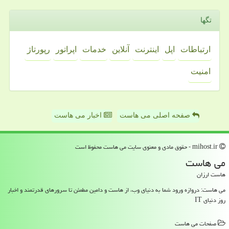
تگها
ارتباطات
اپل
اینترنت
آنلاین
خدمات
اپراتور
رپورتاژ
امنیت
صفحه اصلی می هاست
اخبار می هاست
mihost.ir - حقوق مادی و معنوی سایت می هاست محفوظ است
می هاست
هاست ارزان
می هاست: دروازه ورود شما به دنیای وب، از هاست و دامین مطمئن تا سرورهای قدرتمند و اخبار
روز دنیای IT
صفحات می هاست