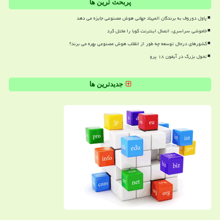
پربحث ترین ها
پاول دوروف به برندگان المپیاد جهانی هوش مصنوعی جایزه می دهد
خاموشی سراسری، اتصال اینترنت کوبا را مختل کرد
کشورهای درحال توسعه چه طور از انقلاب هوش مصنوعی بهره می برند؟
تحول بزرگ در آیفون ۱۸ پرو
جدیدترین ها