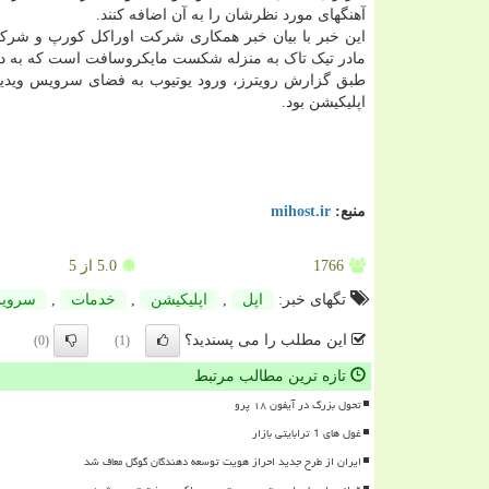
آهنگهای مورد نظرشان را به آن اضافه کنند.
این خبر با بیان خبر همکاری شرکت اوراکل کورپ و شرک
مادر تیک تاک به منزله شکست مایکروسافت است که به دنبال
طبق گزارش رویترز، ورود یوتیوب به فضای سرویس ویدیوی
اپلیکیشن بود.
منبع:
mihost.ir
1766
5.0
از 5
تگهای خبر:
اپل
,
اپلیكیشن
,
خدمات
,
سروی
این مطلب را می پسندید؟
(0)
(1)
تازه ترین مطالب مرتبط
تحول بزرگ در آیفون ۱۸ پرو
غول های 1 ترابایتی بازار
ایران از طرح جدید احراز هویت توسعه دهندگان گوگل معاف شد