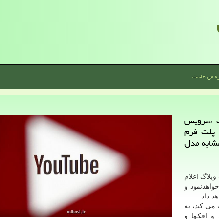
ره می هاست
ك سرویس
 Shorts در داخل پلت فرم
مشابه مدل
وبلاگ اعلام
خواهدنمود و
د داد.
تاک رقابت می کند، به
و افکتها و