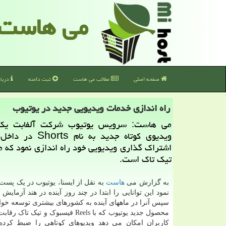
می هاست
صفحه اصلی
مطالب می هاست
ثبت دامنه
دربا
راه اندازی خدمات ویدیویی جدید در یوتیوب
می هاست: سرویس یوتیوب شركت آلفابت ی
ویدیوی كوتاه جدید به نام
اشتراك گذاری ویدیویی خود راه اندازی نمود كه 
تیك تاك است.
به گزارش می
هاست
به نقل از ایسنا، یوتیوب در یک پست 
نمود این توانایی را ابتدا در چند روز آینده در هند آزمایش 
سپس آنرا در ماههای آینده به کشورهای بیشتری توسعه خواه
محصول جدید یوتیوب که با Reels فیسبوک و تیک 
کاربران امکان می دهد ویدیوهای کوتاهی را ضبط کرده 