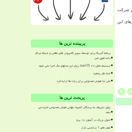
یم شرکت
های این
پربیننده ترین ها
برنامه آمریکا برای توسعه سوپر کامپیوتر های نظامی و شبکه مراکز
داده فوق امن
سیستم عامل macOS ۲۷ روی این مدلهای مک اجرا نمی شود
شما نظر بدهید
علی بابا هوش مصنوعی برای ربات ها ارایه کرد
پربحث ترین ها
پاول دوروف به برندگان المپیاد جهانی هوش مصنوعی جایزه می
دهد
تحول بزرگ در آیفون ۱۸ پرو
غول های 1 ترابایتی بازار