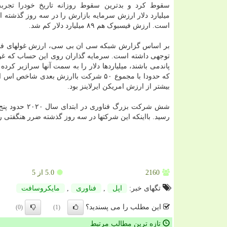
میلیارد دلار ارزش سرمایه بازارش را در سه روز گذشته ا
است. ارزش فیسبوک هم ۸۹ میلیارد دلار کم شد.
بر اساس گزارش شبکه سی ان بی سی، ارزش غولهای فناور
توجهی داشته است. سرمایه گذاران روی این حساب که غولها
بیشتر از ارزش امریکن ایرلاینز بود.
رسید. بااینکه این شرکتها در سه روز گذشته ضرر هنگفتی را متحمل شدند اما همچنان 
2160
5.0
از 5
تگهای خبر:
اپل
,
فناوری
,
مایكروسافت
این مطلب را می پسندید؟
(0)
(1)
تازه ترین مطالب مرتبط