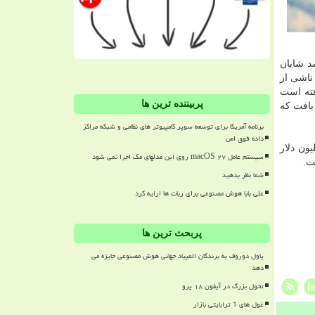
د شایان
ناشی از
دلار افزایش یافته است
پربیننده ترین ها
زانه ۶.۸ میلیارد دلار افزایش یافت که
برنامه آمریکا برای توسعه سوپر کامپیوتر های نظامی و شبکه مراکز
داده فوق امن
دود پنج تریلیون دلار ارزش داشتند اما مجموع ارزش آنها تا روز سه شنبه به ۷.۱ تریلیون دلار
سیستم عامل macOS ۲۷ روی این مدلهای مک اجرا نمی شود
شما نظر بدهید
علی بابا هوش مصنوعی برای ربات ها ارایه کرد
پربحث ترین ها
پاول دوروف به برندگان المپیاد جهانی هوش مصنوعی جایزه می
دهد
تحول بزرگ در آیفون ۱۸ پرو
غول های 1 ترابایتی بازار