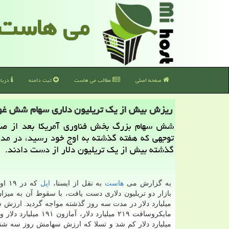
می هاست
صفحه اصلی
مطالب می هاست
ثبت دامنه
دربا
ریزش بیش از یك تریلیون دلاری سهام شش غو
شش سهام بزرگ بخش فناوری آمریكا بعد از صع
توجهی كه هفته گذشته به اوج خود رسید، در مد
گذشته بیش از یك تریلیون دلار از دست دادند.
به گزارش می
هاست
به نقل از ایسنا،
اپل
که د
میلیارد دلار در مدت سه روز گذشته مواجه گردید. ارزش س