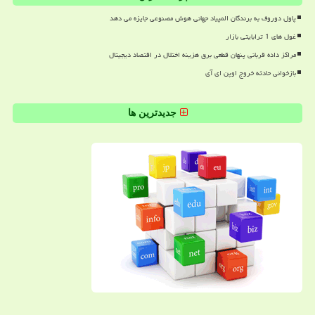
پاول دوروف به برندگان المپیاد جهانی هوش مصنوعی جایزه می دهد
غول های 1 ترابایتی بازار
مراکز داده قربانی پنهان قطعی برق هزینه اختلال در اقتصاد دیجیتال
بازخوانی حادثه خروج اوپن ای آی
جدیدترین ها