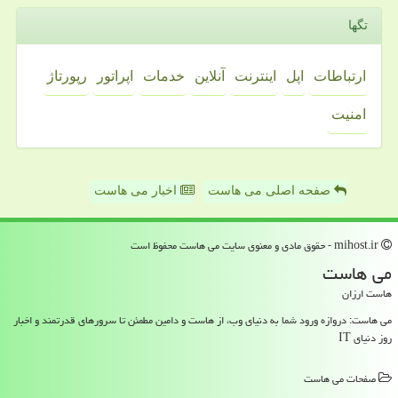
تگها
ارتباطات
اپل
اینترنت
آنلاین
خدمات
اپراتور
رپورتاژ
امنیت
صفحه اصلی می هاست
اخبار می هاست
mihost.ir - حقوق مادی و معنوی سایت می هاست محفوظ است
می هاست
هاست ارزان
می هاست: دروازه ورود شما به دنیای وب، از هاست و دامین مطمئن تا سرورهای قدرتمند و اخبار
روز دنیای IT
صفحات می هاست