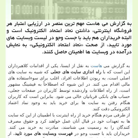
به گزارش می هاست مهم ترین عنصر در ارزیابی اعتبار هر
فروشگاه اینترنتی، داشتن نماد اعتماد الكترونیك است و
البته خریداران هم باید با جست وجو در لیست وبسایت های
مورد تایید، از صحت «نماد اعتماد الكترونیكی» به نمایش
درآمده در وبسایت ها اطمینان حاصل كنند.
به گزارش می
هاست
به نقل از ایسنا، یکی از اقدامات کلاهبرداران
این است که با
راه اندازی سایت های جعلی
که شبیه به سایت های
اصلی است، به ربودن اطلاعات افراد، اغلب برای سوءاستفاده های
مالی اقدام می کنند. در این شیوه که اصطلاحاً به فیشینگ مشهور
است، از راه اطلاعات واردشده توسط کاربران در صفحات جعلی،
حساب های بانکی قربانیان خالی می شود. بنابراین است که کاربران
هنگام رفتن به سایت ها برای خرید باید به وجود نماد اعتماد
الکترونیکی دقت کنند.
از طرفی مردم هنگام خرید از راه اینترنت با اطمینان از این که سایت
ها به تعهدات خود در قبال آنان عمل خواهند کرد و حقوق مصرف
کنندگان را به رسمیت می شناسند، مبادرت به خرید می کنند.
خریداران باید با جست وجو در
فهرست وبسایت های مورد تایید
، از