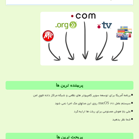
پربیننده ترین ها
برنامه آمریکا برای توسعه سوپر کامپیوتر های نظامی و شبکه مراکز داده فوق امن
سیستم عامل macOS ۲۷ روی این مدلهای مک اجرا نمی شود
علی بابا هوش مصنوعی برای ربات ها ارایه کرد
شما نظر بدهید
پربحث ترین ها