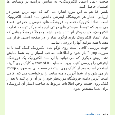
صحت «نماد اعتماد الکترونیکی» به نمایش درآمده در وبسایت ها
اطمینان حاصل کنند.
پلیس فتا هم به این مورد اشاره می کند که مهم ترین عنصر در
ارزیابی اعتبار هر فروشگاه اینترنتی داشتن نماد اعتماد الکترونیک
است. نماد الکترونیک فقط به فروشگاه های حقیقی یا حقوقی اعطاء
می شود که توسط سیستم های دولتی ازجمله مرکز توسعه تجارت
الکترونیک، کسب وکار آنها تائید شده باشد. معمولاً فروشگاه هایی که
نماد اعتماد الکترونیک دارند لوگوی نماد را در صفحه اصلی قرار می
دهند تا همه بتوانند آنها را بررسی نمایند.
جهت بررسی کافی است روی لوگو نماد الکترونیک کلیک کنید تا به
صورت Popup باز شود و اطلاعات صاحب امتیاز را به شما نمایش
دهد. روش دیگری که می توانید با آن نماد الکترونیک یک فروشگاه
اینترنتی را بررسی کنید، ورود به سایت enamad.ir و کلیک روی گزینه
استعلام است، بعد از کلیک روی استعلام صفحه ای به صورت Popup
باز می شود و از شما آدرس دامنه سایت را درخواست می کند. کافی
است آدرس دامنه فروشگاه موردنظر خود را در آن وارد کنید تا بعد از
کلیک روی جست وجو، اطلاعات مربوط به صاحب امتیاز آن فروشگاه
برای شما مشخص شود.
منبع:
می هاست