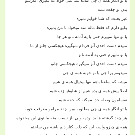
با تو انگار همه ی چی آماده شد نمی خواد که بگیری آمارشو
بدن تو چفت تنمه
غیر بغلت که شبا خوابم نمیره
یکیو دارم که فقط ماله منه میخواد با من بمیره
با تو تنها نمیپرم حتی با یه آدمه ناتو هر جا
نمیدم دست احدی آتو فردام نمیگیره هیچکسی جاتو از ما
با تو نمیپرم حتی یه آدمه ناتو
نمیدم دست احدی آتو نمیگیره هیچکسی جاتو
نمیدونم برا چی با تو خوبه همه ی چی
میشه که ساعتا باهم تنها بیخیال همه ی شیم
اصلا پیش همه ی بده شیم از شلوغیا زده شیم
نفسامون وصله جدا ممکنه که خفه شیم
با تو انگار همه ی چی مطلوبه ببین چقد مرامو معرفت خوبه
هر چقد گذشته ها بد بوده، ولی باز نیست مثه ما توی این محدوده
همه ی چیزو واسه این که دلت کنار دلم باشه من ساختم