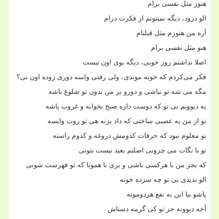
هنوز مثل نفسی برام
الو درود، دیگه نمیتونم از فکرت درام
آره من هنوزم مثل قبلنام
هنو مثل نفسی برام
اصلا نداشتم روز خوبی، دیگه بوی اون نیست
فکر می‌کردم که خونه موندی، ولی رفتی واسه دوری زوده اون نی؟
مگه می شه تو نباشی و دورو بر من بدون تو شلوغ باشه
یه دیوونم بی تو که دوست داره صبح بخوابه و غروب پاشه
تو از من یه عصبی ساختی که داد بزنه هی تو روت وایسه
تو معلوم نبود که حرفات کدومش دروغه و کدوم راسته
تو با نگات می چزونی اصلنم بعید نیست بتونی
که بجز من با هرکسی باشی و بری با همونا که تو فهرست شونی
الو ندیدی بی تو چه سرده خونه
پاشو بیا این به نفع هردومونه
آخه دیوونه جز تو کی گرمه دستاش