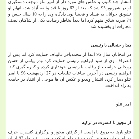
انتشار چند کلیپ و عکس هاي مورد دار از امیر تتلو موجب دستگیری
او در شهریور 95 شد که بعد از 62 روز با قید وثیقه آزاد شد، اتهام او
تشویق جوانان به فساد و فحشا بود. دادگاه وی را به 10 سال حبس و
74 ضربه شلاق متهم کرد اما بعداً بخاطر رضایت یکی از شاکیان نصف
مجازات او بخشیده شد
.
دیدار جنجالی با رئیسی
در انتخابان سال 96 ابتدا از محمدباقر قالیباف حمایت کرد اما پس از
انصراف وی از سید ابراهیم رئیسی حمایت کرد ودر پیامی از حسن
روحانی خواست از رقابت با رئیسی خودداری کرده و کناره گیری کند.
ابراهیم رئیسی در آخرین ساعات تبلیغات در 27 اردیبهشت 96 با امیر
تتلو دیدار کرد، انتشار ویدیو و عکس آن ها موجی از انتقاد در جامعه
به راه انداخت
.
امیر تتلو
از مجوز تا کنسرت در ترکیه
تتلو بارها به دروغ یا راست از گرفتن مجوز و برگزاری کنسرت حرف
زد اما زمان مشخص کرد حرف هاي او کذب بود، در تیر ماه 97 ایران