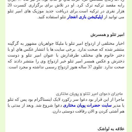
رابه مقصد ترکیه ترک کرد. او در تلاش برای برگزاری کنسرت 20
هزار نفری در ترکیه است.برای دریافت جدید موزیک های امیر تتلو
می توانید از
اپلیکیشن بازی انفجار
تتلو استفاده کنید
.
امیر تتلو و همسرش
اخبار مختلفی از ازدواج امیر تتلو با ملیکا جواهریان مشهور به گرگینه
منتشر شده که صحت ندارد. برخی سایت ها با انتشار عکس هاي او با
دختر خانوم هاي مختلف طرفدارش با عنوان امیر تتلو و دوست
دخترش و عکس همسر امیر تتلو خبر ازدواج وی را منتشر دادند که
صحت ندارد. تتلوی 37 ساله هنوز ازدواج رسمی نداشته و مجرد است
.
ماجرای دعوای امیر تتلو و پویان مختاری
ماجرا از این قرار بود دعوا سر رکورد لایک اینستاگرام بود پس که تتلو
با مدیر
سایت حضرات پویان مختاری
دعوا شروع شد. وبعد از مدتی با
هم آشتی کردن و الان رفاقت دوستی دارن
.
علاقه به لواشک