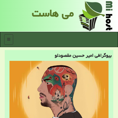
می هاست
منو
بیوگرافی امیر حسین مقصودلو