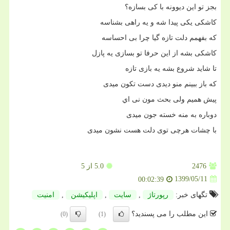
بجز تو این دیوونه با کی بسازه؟
کاشکی یکی پیدا شه و یه راهی بشناسه
که بفهمم دلت تازه گیا چرا بی احساسه
کاشکی بشه از این حرفا تو بسازی یه پازل
تا شاید شروع بشه یه بازی تازه
که باز ببینم منو دیدی دست تکون میدی
پیش همیم ولی بحث مون نی اي
دوباره به منه خسته جون میدی
با چشات هرچی توی دلت هست نشون میدی
2476
5.0
از 5
1399/05/11
00:02:39
تگهای خبر:
رپورتاژ
,
سایت
,
اپلیكیشن
,
امنیت
این مطلب را می پسندید؟
(0)
(1)