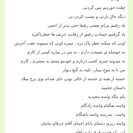
چِقَده خوردیم پس گردنی
دیگه حالِ پارتی و مست کردن نی
یاد رفتیم مرامِ بعضی رفیقا حتی بدترِ از اجنبی
یاد گرفتیم حسادتِ رفیق از رقابتِ حریف ها خطرناکتره
اونی که میکنه خطر پاک تره ، میبره اونی که میمونه عقب آخرش
نه حوصله ي نصیحت دارم ، نه سَر در میاره کسی از کارم
نه میدونه چیزی کسی دَربارم و خودمو بستم به مسیرم ، کارم
من با یه موجِ بیمار، تکیه به کُنجِ دیوار
خسته از همه ی خسته از خالی بودنِ جای صدام توی برج میلاد
داستانِ عجیبیه
دِلَم تنگه واسه مجیدیه
واسه بچگیام واسه زادگام
واسه ، مدرسه واسه باشگام
واسه زبری دستای بابام اخمای آقام حرفای مامان
اینی که هستم فرق داره باهام