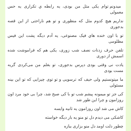
میدونم توام یکی مثل من بودی، یه رابطه ي تکراری یه حس
معمولی
نداریم هیچ کدوم مثل که منظوری و تو هم ناراحتی از این قصه
بدجوری
تو با اون خنده هاي فیک مصنوعی، یه آدم دیگه پشت این فیس
مظلومی
تلفن حرف زدنات نصف شب زوری، یکی هم که فراموشت شده
اسمش از دوری
یادت نی وقتی بودی دپرس بدجوری، تو بغلم من می‌کردی گریه
مست بودی
ما میتونستیم ولی حیف که ترسویی و تو توی چیزایی که تو این بینه
مسئولی
کی جز تو میمونه پیشم شب تو با کی صبح شد، چرا بی خود مرد اون
روزامون و چرا این طور شد
کاش می ‌شد اون روزامون یه ثانیه وایسه
کاشکی می دیدم دل تو منو یه بار دیگه خواسته
چطور دلت اومد دل منو بزاری ببازه