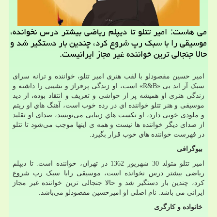
می هاست: امیر تتلو تا دیپلم ریاضی بیشتر درس نخوانده،
موسیقی را با سبك رپ شروع كرد، چندین بار دستگیر شد و
حالا جنجالی ترین خواننده غیر مجاز ایرانیست.
امیر حسین مقصودلو با لقب هنری امیر تتلو، خواننده و ترانه سرای
سبک آر اند بی
«R&B»
است، او زندگی پرفراز و نشیبی را داشته و
زندگی هنری او همیشه پر از حواشی و تعریف و انتقاد بوده، از دید
موسیقی و هنر تتلو خواننده اي در رده خوب است، آهنگ هاي او ریتم
و ملودی خوبی دارد، او تکست هاي زیبایی می‌نویسد، صدای او تقلید
از صدای دیگر خواننده ها نیست و همه ی اینها موجب می‌شود تا تتلو
در فهرست خواننده هاي خوب قرار بگیرد
.
بیوگرافی
امیر تتلو متولد 30 شهریور 1362 در تهران، خواننده است. تا دیپلم
ریاضی بیشتر درس نخوانده است، موسیقی رابا سبک رپ شروع
کرد، چندین بار دستگیر شد و حالا جنجالی ترین خواننده غیر مجاز
ایرانی می باشد. نام اصلی او امیرحسین مقصودلو می‌باشد
.
خانواده و کارگری