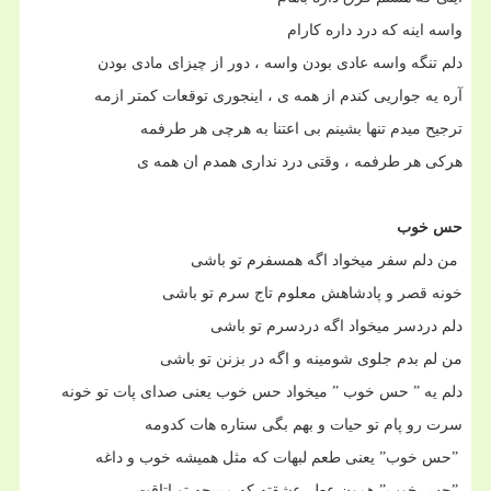
واسه اینه که درد داره کارام
دلم تنگه واسه عادی بودن واسه ، دور از چیزای مادی بودن
آره یه جواریی کندم از همه ی ، اینجوری توقعات کمتر ازمه
ترجیح میدم تنها بشینم بی اعتنا به هرچی هر طرفمه
هرکی هر طرفمه ، وقتی درد نداری همدم ان همه ی
حس خوب
من دلم سفر میخواد اگه همسفرم تو باشی
خونه قصر و پادشاهش معلوم تاج سرم تو باشی
دلم دردسر میخواد اگه دردسرم تو باشی
من لم بدم جلوی شومینه و اگه در بزنن تو باشی
دلم یه ” حس خوب ” میخواد حس خوب یعنی صدای پات تو خونه
سرت رو پام تو حیات و بهم بگی ستاره هات کدومه
”
حس خوب” یعنی طعم لبهات که مثل همیشه خوب و داغه
”
حس خوب” همون عطر عشقته که میپیچه تو اتاقت