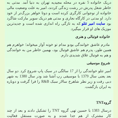
دریک خانواده 5 نفره در محله مجیدیه تهران به دنیا آمد. مدتی به
خاطر شغل پدرش در رشت زندگی کردند، امیر به علت وضعیت مالی
خانواده از نوجوانی کارگری کرده است و دوتا خواهر بزرگ‌تر از خود
دارد. او مدتی در کارگاه نجاری و مدتی هم دریک سوپر مارکت شاگرد
بود
سایت امیر تتلو
.
که به تازگی راه اندازی شده است و جدیدترین
موزیک های او قرار میگیرد
.
خانواده فوتبالی و هنری
مادرم عاشق خوانندگی بودو مدام تو خونه آواز میخواند؛ خواهرم هم
همین طور، پدرم هم عاشق فوتبال بود، بهمین خاطر من به خوانندگی
و هم به فوتبال علاق شدیدی دارم
.
شروع موسیقی
امیر تتلو خوانندگی را از 17 سالگی در سبک پاپ شروع کرد. دو سال
بعد یعنی سال 1379 با موسیقی رپ آشنا شد ودر سال 1380 به شهر
دبی رفت و زیر نظر شاهرخ سالار سبک
R&B
را فرا گرفت و دوباره
به ایران بازگشت
.
گروه
TNT
درسال 1383 با حسین تهی گروه
TNT
را تشکیل دادند و بعد از چند
کار مشترک از هم جدا شدند و به صورت مستقل فعالیت