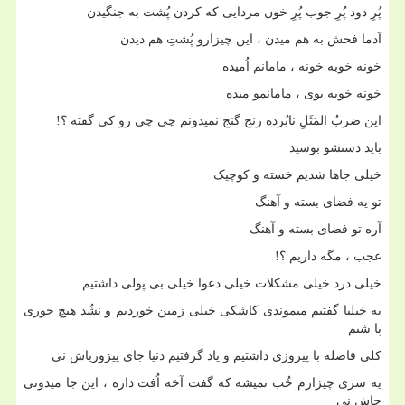
پُرِ دود پُرِ جوب پُرِ خون مردایی که کردن پُشت به جنگیدن
آدما فحش به هم میدن ، این چیزارو پُشتِ هم دیدن
خونه خوبه خونه ، مامانم اُمیده
خونه خوبه بوی ، مامانمو میده
این ضربُ المَثَلِ نابُرده رنج گنج نمیدونم چی چی رو کی گفته ؟
!
باید دستشو بوسید
خیلی جاها شدیم خسته و کوچیک
تو یه فضای بسته و آهنگ
آره تو فضای بسته و آهنگ
عجب ، مگه داریم ؟
!
خیلی درد خیلی مشکلات خیلی دعوا خیلی بی پولی داشتیم
به خیلیا گفتیم میموندی کاشکی خیلی زمین خوردیم و نشُد هیچ جوری
پا شیم
کلی فاصله با پیروزی داشتیم و یاد گرفتیم دنیا جای پیزوریاش نی
یه سری چیزارم خُب نمیشه که گفت آخه اُفت داره ، این جا میدونی
جاش نی