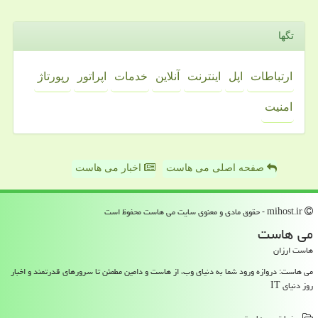
تگها
ارتباطات
اپل
اینترنت
آنلاین
خدمات
اپراتور
رپورتاژ
امنیت
صفحه اصلی می هاست
اخبار می هاست
mihost.ir - حقوق مادی و معنوی سایت می هاست محفوظ است
می هاست
هاست ارزان
می هاست: دروازه ورود شما به دنیای وب، از هاست و دامین مطمئن تا سرورهای قدرتمند و اخبار
روز دنیای IT