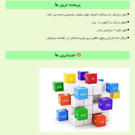
پربحث ترین ها
پاول دوروف به برندگان المپیاد جهانی هوش مصنوعی جایزه می دهد
تحول بزرگ در آیفون ۱۸ پرو
غول های 1 ترابایتی بازار
مراکز داده قربانی پنهان قطعی برق هزینه اختلال در اقتصاد دیجیتال
جدیدترین ها