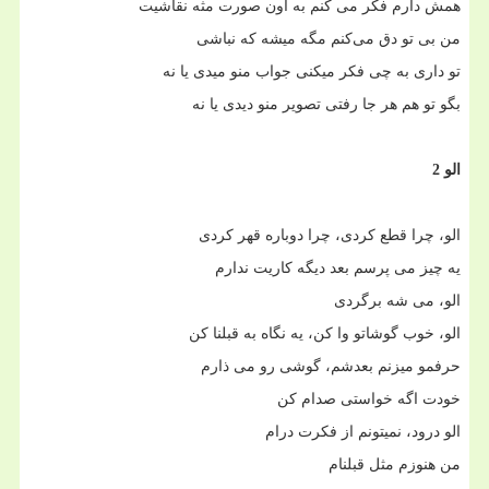
همش دارم فکر می کنم به اون صورت مثه نقاشیت
من بی تو دق می‌کنم مگه میشه که نباشی
تو داری به چی فکر میکنی جواب منو میدی یا نه
بگو تو هم هر جا رفتی تصویر منو دیدی یا نه
الو 2
الو، چرا قطع کردی، چرا دوباره قهر کردی
یه چیز می پرسم بعد دیگه کاریت ندارم
الو، می شه برگردی
الو، خوب گوشاتو وا کن، یه نگاه به قبلنا کن
حرفمو میزنم بعدشم، گوشی رو می ذارم
خودت اگه خواستی صدام کن
الو درود، نمیتونم از فکرت درام
من هنوزم مثل قبلنام