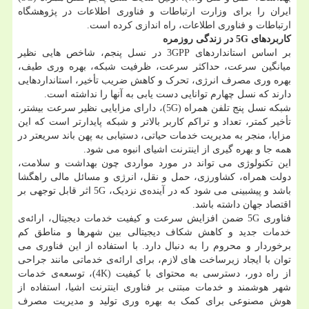
ایران را برای وزارت ارتباطات و فناوری اطلاعات در پژوهشگاه
ارتباطات و فناوری اطلاعات، راه اندازی کرده است.
کاربردهای 5G در زندگی روزمره
بر اساس استانداردهای 3GPP در نسل پنجم، شاخص هایی نظیر
میانگین سرعت، حداکثر سرعت، ظرفیت شبکه، بهره وری طیف،
بهره وری مصرف انرژی، تحرک و کاهش ضریب تأخیر، استانداردهایی
دارند که نسل چهارم توانایی دست یابی به آنها را نداشته است.
شبکه نسل پنج تلفن همراه (5G)، دارای مزایایی نظیر سرعت بیشتر،
تأخیر کمتر، تعداد و تراکم کاربر بالاتر و شبکه پایدارتر است که این
مزایا، منجر به مدیریت خدمات حیاتی، دستیابی به پهن باند سریعتر در
همه جا و بهره گیری از اینترنت اشیای انبوه می شود.
این تکنولوژی می تواند در مورد مواردی چون بهداشت و سلامت،
دولت همراه، کشاورزی، حمل و نقل، انرژی و مسائل مالی راهگشا
باشد و پیشبینی می شود که در آینده‌ی نزدیک، 5G اثر قابل توجهی بر
اقتصاد جهان داشته باشد.
فناوری 5G ضمن افزایش سرعت و کیفیت خدمات دیجیتال، ارائه‌ی
خدمات جدید و کاهش شکاف دیجیتالی بین شهرها و مناطق کم
برخوردار و محروم را به دنبال دارد. با استفاده از این فناوری می
توان با ایجاد زیرساخت های لازم، برای ارائه‌ی خدماتی مانند جراحی
از راه دور، دسترسی به محتوای با کیفیت (4K)، توسعه‌ی خدمات
شهر هوشمند و خدمات مبتنی بر فناوری اینترنت اشیا، استفاده از
هوش مصنوعی برای کمک به بهره وری تولید و مدیریت مصرف