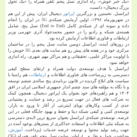
«یک خبر خوش»، راه اندازی نسل پنجم تلفن همراه را «یک تحول
بزرگ دیجیتال» دانست.
ایرانسل، نخستین و بزرگترین
اپراتور
دیجیتال ایران، پیش از این هم
در شهریورماه ۱۳۹۶، اولین آزمایش شبکه‌ی 5G در ایران را انجام
داده و نمونه ای از شبکه‌ی کامل (End to End) نسل پنج، شامل
هسته‌ی شبکه و رادیو را در حضور محمدجواد آذری جهرمی وزیر
ارتباطات و فناوری اطلاعات آزمایش کرده بود.
در روزهای آینده، ایرانسل دومین سایت نسل پنجم را در ساختمان
مرکزی خود و در هفته های پیش رو هم سایت های بعدی 5G خویش را
با اولویت مراکز علمی، تحقیقاتی و هم مراکز مهم شهری، راه اندازی
خواهد نمود.
ایرانسل با هدف توسعه‌ی دولت همراه و ارتقای سطح کیفی
دسترسی به زیرساخت های فناوری اطلاعات و
ارتباطات
، هم راستا با
سیاست های ابلاغ گردیده در قانون برنامه‌ی پنج ساله‌ی ششم توسعه
و با نگاه به مؤلفه های سند چشم انداز جمهوری اسلامی ایران در افق
۱۴۰۴ و هم راهبردهای خود بعنوان یک اپراتور دیجیتال، همچون کمک
به شرکت های فعال در جهت تسریع در رشد و حمایت و پشتیبانی
جدی از کسب وکارهای نوپای اینترنتی از آغاز تا ورود به بازار،
توسعه‌ی کمی و کیفی شبکه دیتا و حفظ و بهبود جایگاه فعلی در این
عرصه، توسعه‌ی شبکه‌ی ایرانسل بعنوان سریع ترین لایه‌ی دسترسی
به شبکه ملی اطلاعات و استفاده حداکثری از بسترهای بوجود آمده در
جهت رشد تولید محتوا و توسعه عرضه خدمات (پرداخت،
آموزش
،
بهداشت، حمل و نقل و…)، اولین سایت نسل پنجم تلفن همراه (5G)