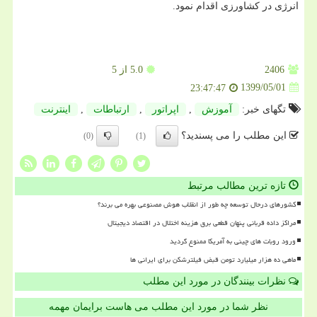
انرژی در کشاورزی اقدام نمود.
2406
5.0
از 5
1399/05/01
23:47:47
تگهای خبر:
آموزش
,
اپراتور
,
ارتباطات
,
اینترنت
این مطلب را می پسندید؟
(0)
(1)
تازه ترین مطالب مرتبط
کشورهای درحال توسعه چه طور از انقلاب هوش مصنوعی بهره می برند؟
مراکز داده قربانی پنهان قطعی برق هزینه اختلال در اقتصاد دیجیتال
ورود روبات های چینی به آمریکا ممنوع گردید
ماهی ده هزار میلیارد تومن قبض فیلترشکن برای ایرانی ها
نظرات بینندگان در مورد این مطلب
نظر شما در مورد این مطلب می هاست برایمان مهمه