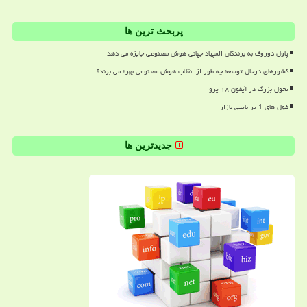
پربحث ترین ها
پاول دوروف به برندگان المپیاد جهانی هوش مصنوعی جایزه می دهد
کشورهای درحال توسعه چه طور از انقلاب هوش مصنوعی بهره می برند؟
تحول بزرگ در آیفون ۱۸ پرو
غول های 1 ترابایتی بازار
جدیدترین ها