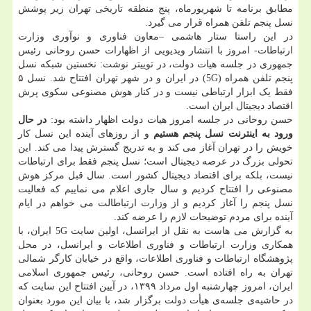
مطابق برنامه تا شهریورماه، پنج منطقه تاریخی تهران زیر پوشش
نسل پنجم تلفن همراه قرار می گیرد.
در این راستا ستار هاشمی –معاون فناوری و نوآوری وزارت
ارتباطات- امروز با انتشار ویدیویی از اظهارات حسن روحانی رئیس
جمهوری در جلسه هیات دولت، در توییتر نوشت: نخستین شبکه نسل
پنجم تلفن همراه (5G) در ایران و در شهر تهران افتتاح شد. نسل ۵
فقط یک ابزار ارتباطی نیست و در کنار هوش مصنوعی سکوی پرش
اقتصاد دیجیتال ایران است.
حسن روحانی در جلسه امروز هیات دولت اظهار داشته بود:
در حال
ورود به اینترنت نسل پنجم هستیم
و از روزهای آینده این نسل کار
خویش را در تهران آغاز می کند و به تدریج گسترش پیدا می کند. این
تحولی بزرگ در عرصه دیجیتال است؛ نسل پنجم فقط برای ارتباطات
نیست، بلکه برای اقتصاد دیجیتال کشور است. سال قبل مرکز هوش
مصنوعی را افتتاح کردیم و سال جاری اعلام می نماییم که فعالیت
نسل پنجم را آغاز کردیم و از وزارت ارتباطالت می خواهم در ایام
آینده برای مردم توضیحات لازم را عرضه کند.
به گزارش می هاست به نقل از ایرانسل، اولین سایت 5G ایران، با
همکاری وزارت ارتباطات و فناوری اطلاعات و ایرانسل، در محل
پژوهشگاه ارتباطات و فناوری اطلاعات، واقع در خیابان کارگر شمالی
تهران به راه افتاده است. حسن روحانی، رئیس جمهوری اسلامی
ایران، امروز چهارشنبه اول مرداد ۱۳۹۹، در آیین افتتاح این سایت که
در حاشیه‌ی جلسه‌ی هیأت دولت برگزار شد، با بیان این مورد بعنوان