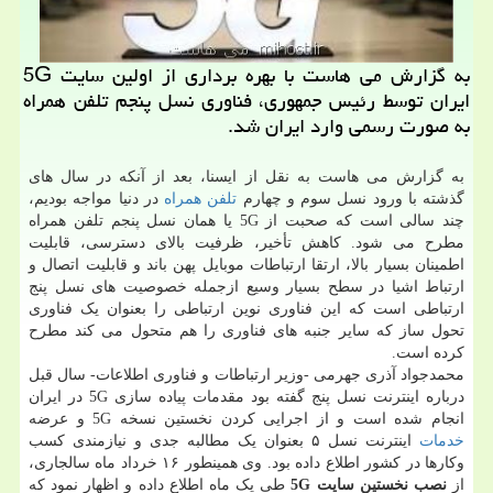
به گزارش می هاست با بهره برداری از اولین سایت 5G
ایران توسط رئیس جمهوری، فناوری نسل پنجم تلفن همراه
به صورت رسمی وارد ایران شد.
به گزارش می هاست به نقل از ایسنا، بعد از آنکه در سال های
گذشته با ورود نسل سوم و چهارم
تلفن همراه
در دنیا مواجه بودیم،
چند سالی است که صحبت از 5G یا همان نسل پنجم تلفن همراه
مطرح می شود. کاهش تأخیر، ظرفیت بالای دسترسی، قابلیت
اطمینان بسیار بالا، ارتقا ارتباطات موبایل پهن باند و قابلیت اتصال و
ارتباط اشیا در سطح بسیار وسیع ازجمله خصوصیت های نسل پنج
ارتباطی است که این فناوری نوین ارتباطی را بعنوان یک فناوری
تحول ساز که سایر جنبه های فناوری را هم متحول می کند مطرح
کرده است.
محمدجواد آذری جهرمی -وزیر ارتباطات و فناوری اطلاعات- سال قبل
درباره اینترنت نسل پنج گفته بود مقدمات پیاده سازی 5G در ایران
انجام شده است و از اجرایی کردن نخستین نسخه 5G و عرضه
خدمات
اینترنت نسل ۵ بعنوان یک مطالبه جدی و نیازمندی کسب
وکارها در کشور اطلاع داده بود. وی همینطور ۱۶ خرداد ماه سالجاری،
از
نصب نخستین سایت 5G
طی یک ماه اطلاع داده و اظهار نمود که