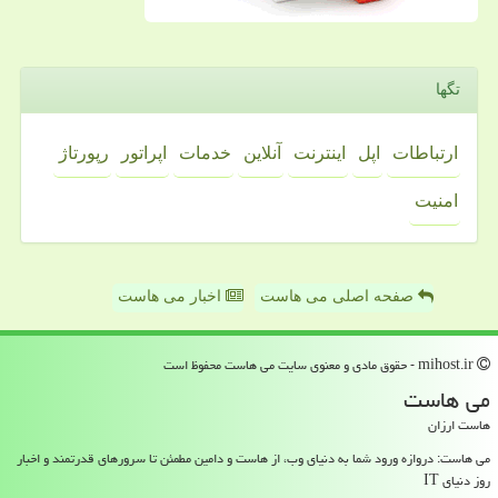
تگها
ارتباطات
اپل
اینترنت
آنلاین
خدمات
اپراتور
رپورتاژ
امنیت
صفحه اصلی می هاست
اخبار می هاست
mihost.ir - حقوق مادی و معنوی سایت می هاست محفوظ است
می هاست
هاست ارزان
می هاست: دروازه ورود شما به دنیای وب، از هاست و دامین مطمئن تا سرورهای قدرتمند و اخبار
روز دنیای IT