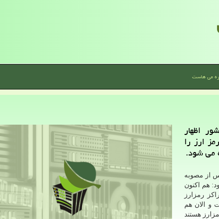
ره می هاست
ر اظهار
مز ارز را
س از مصوبه
د: هم اکنون
راکز رمزارز
 و الان هم
زارز هستند