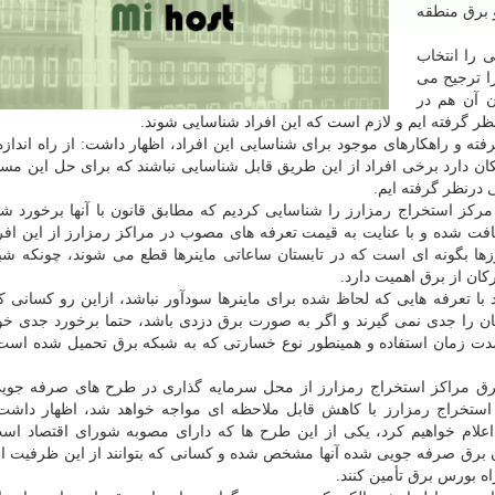
 برق منطقه
ی را انتخاب
ا ترجیح می
ن آن هم در
نظر گرفته ایم و لازم است که این افراد شناسایی شوند.
ه و راهکارهای موجود برای شناسایی این افراد، اظهار داشت: از راه اندازه
ان دارد برخی افراد از این طریق قابل شناسایی نباشند که برای حل این مسئل
جبی مشهدی با اشاره به اینکه هم اکنون بیشتر از ۱۰۰۰ مرکز استخراج رمزارز را شناسایی کردیم که مطابق قانون با آنها برخو
فت شده و با عنایت به قیمت تعرفه های مصوب در مراکز رمزارز از این افرا
ها بگونه ای است که در تابستان ساعاتی ماینرها قطع می شوند، چونکه ش
ان از برق اهمیت دارد.
 با تعرفه هایی که لحاظ شده برای ماینرها سودآور نباشد، ازاین رو کسانی که
ان را جدی نمی گیرند و اگر به صورت برق دزدی باشد، حتما برخورد جدی خو
 مدت زمان استفاده و همینطور نوع خسارتی که به شبکه برق تحمیل شده است
 برق مراکز استخراج رمزارز از محل سرمایه گذاری در طرح های صرفه جوی
استخراج رمزارز با کاهش قابل ملاحظه ای مواجه خواهد شد، اظهار داشت
اعلام خواهیم کرد، یکی از این طرح ها که دارای مصوبه شورای اقتصاد ا
ن برق صرفه جویی شده آنها مشخص شده و کسانی که بتوانند از این ظرفیت اس
ه بورس برق تأمین کنند.