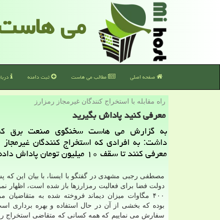
می هاست
صفحه اصلی
مطالب می هاست
ثبت دامنه
دربا
راه مقابله با استخراج كنندگان غیرمجاز رمزارز
معرفی كنید پاداش بگیرید
به گزارش می هاست سخنگوی صنعت برق كشو
داشت: به افرادی كه استخراج كنندگان غیرمجاز ر
معرفی كنند تا سقف ۱۰ میلیون تومان پاداش داده می شود.
مصطفی رجبی مشهدی در گفتگو با ایسنا، با بیان این که پ
دولت فضا برای فعالیت رمزارزها باز شده است، اظهار نمو
۴۰۰ مگاوات میزان دیماند فروخته شده به متقاضیان م
بوده که بخشی از آن در حال استفاده و بهره برداری است
سفارش می نماییم که همه کسانی که متقاضی استخراج رم