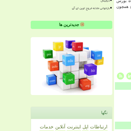
دیجیتال
اه بورس
ج همچون
بازخوانی حادثه خروج اوپن ای آی
جدیدترین ها
تگها
ارتباطات
اپل
اینترنت
آنلاین
خدمات