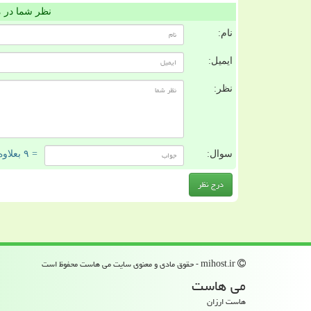
نظر شما در 
نام:
ایمیل:
نظر:
سوال:
= ۹ بعلاوه ۱
mihost.ir - حقوق مادی و معنوی سایت می هاست محفوظ است
می هاست
هاست ارزان