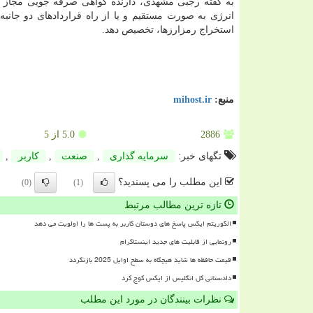
به گفته رجبی مشهدی، دارنده گواهی صرفه جویی مجاز اس
انرژی به صورت مستقیم و یا از راه قراردادهای دو جانبه
استخراج رمزارزها، تخصیص دهد.
منبع:
mihost.ir
2886
5.0
از 5
تگهای خبر:
سرمایه گذاری
,
صنعت
,
كاربر
,
این مطلب را می پسندید؟
(0)
(1)
تازه ترین مطالب مرتبط
الگوریتم ایکس پاسخ های دوستان کاربر به پست ها را اولویت می دهد
رونمایی از قابلیت های جدید اینستاگرام
قیمت حافظه ها شاید هیچگاه به سطح اوایل 2025 بازنگردد
دادستانی کل انگلیس از ایکس کوچ کرد
نظرات بینندگان در مورد این مطلب