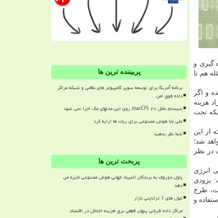
 گیری و
پربیننده ترین ها
ه هم تا
برنامه آمریکا برای توسعه سوپر کامپیوتر های نظامی و شبکه مراکز
رد شده و اگر
داده فوق امن
د هزینه
سیستم عامل macOS ۲۷ روی این مدلهای مک اجرا نمی شود
بکه تحت
علی بابا هوش مصنوعی برای ربات ها ارایه کرد
 از این
شما نظر بدهید
اهد شد؛
 در نظر
پربحث ترین ها
ی انرژی
پاول دوروف به برندگان المپیاد جهانی هوش مصنوعی جایزه می
: بزودی
دهد
ست، طرح
غول های 1 ترابایتی بازار
تفاده و
مراکز داده قربانی پنهان قطعی برق هزینه اختلال در اقتصاد