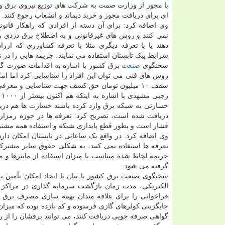
با مجوز از وزارت صمت به شرکت های توزیع نیروی برق و
ای برای دریافت مجوز و خرید دیماند و انشعاب رجوع کنند.
وی اضافه کرد: برای آن دسته از افرادی که راهکار قانون
نمی کنند و روش های غیرقانونی و به اصطلاح برق دزدی ر
دهند یا با تعرفه دیگری مثلا با تعرفه کشاورزی که ارزا
شرایط پیک تابستان استفاده می نمایند، جریمه هایی را در 
سخنگوی
صنعت
برق کشور با اشاره به اقدامات صورت گرفت
روش های فنی می توان این افراد را شناسایی کرد اما امک
سقف ۱۰ میلیون تومان حق کشف جهت شناسایی و معرفی درنظر گرفته ایم.
ر
خسارتی به شبکه برق وارد کرده باشند خسارت ها هم دریا
دریافت شده است، تصریح کرد: تعرفه ها در حوزه رمزارز
فشار است و بطور قطع پایداری شبکه و استفاده همه مشترک
وی اضافه کرد: در واقع یک ساعاتی در تابستان امکان دارد
تعرفه ها استفاده نمی کنند، به شکلی حقوق سایر مشترک
جریمه لحاظ شده متناسب با میزان استفاده از ماینرها و
گرفته می شود.
سخنگوی صنعت برق کشور با بیان با ایجاد امکان تأمین
الکتریکی، مدت زمان بازگشت سرمایه گذاری در مراکز 
فراخوانی را برای علاقه مندان بهینه سازی مصرف برق 
جایگزینی کولرهای گازی فرسوده و کم بازده بوده که میزا
گواهی صرفه جویی دریافت کنند، می توانند برقشان را از را