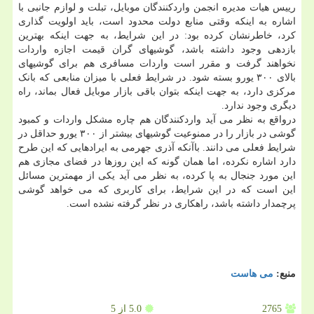
رییس هیات مدیره انجمن واردکنندگان موبایل، تبلت و لوازم جانبی با
اشاره به اینکه وقتی منابع دولت محدود است، باید اولویت گذاری
کرد، خاطرنشان کرده بود: در این شرایط، به جهت اینکه بهترین
بازدهی وجود داشته باشد، گوشیهای گران قیمت اجازه واردات
نخواهند گرفت و مقرر است واردات مسافری هم برای گوشیهای
بالای ۳۰۰ یورو بسته شود. در شرایط فعلی با میزان منابعی که بانک
مرکزی دارد، به جهت اینکه بتوان باقی بازار موبایل فعال بماند، راه
دیگری وجود ندارد.
درواقع به نظر می آید واردکنندگان هم چاره مشکل واردات و کمبود
گوشی در بازار را در ممنوعیت گوشیهای بیشتر از ۳۰۰ یورو حداقل در
شرایط فعلی می دانند. باآنکه آذری جهرمی به ایرادهایی که این طرح
دارد اشاره نکرده، اما همان گونه که این روزها در فضای مجازی هم
این مورد جنجال به پا کرده، به نظر می آید یکی از مهمترین مسائل
این است که در این شرایط، برای کاربری که می خواهد گوشی
پرچمدار داشته باشد، راهکاری در نظر گرفته نشده است.
منبع:
می هاست
2765
5.0
از 5