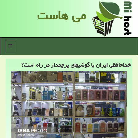
می هاست
منو
خداحافظی ایران با گوشیهای پرچمدار در راه است؟