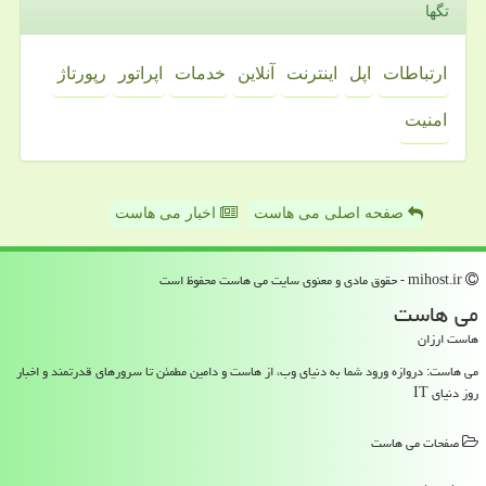
تگها
ارتباطات
اپل
اینترنت
آنلاین
خدمات
اپراتور
رپورتاژ
امنیت
صفحه اصلی می هاست
اخبار می هاست
mihost.ir - حقوق مادی و معنوی سایت می هاست محفوظ است
می هاست
هاست ارزان
می هاست: دروازه ورود شما به دنیای وب، از هاست و دامین مطمئن تا سرورهای قدرتمند و اخبار
روز دنیای IT
صفحات می هاست