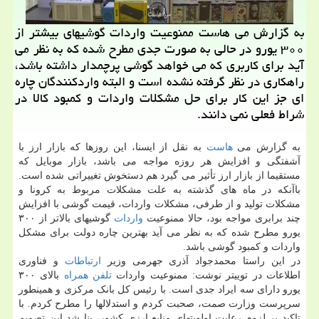
به گزارش می هاست ممنوعیت واردات گوشیهای بیشتر از
۳۰۰ یورو در حالی به صورت جدی مطرح شده كه به نظر می
آید برای كاربری كه می خواهد گوشی پرچمدار داشته باشد،
راهكاری در نظر گرفته نشده است و البته واردكنندگان چاره
ای جز این كار برای حل مشكلات واردات و كمبود كالا در
شراط فعلی نمی دانند.
به گزارش می
هاست
به نقل از ایسنا، این روزها که بازار ارز با
آشفتگی و افزایش هر روزه مواجه می باشد، بازار موبایل که
مستقیما از بازار ارز تأثیر می گیرد هم دستخوش تغییراتی شده است.
باآنکه در ماه های گذشته به علت مشکلات مربوط به کرونا و
مشکلات تولید و از طرفی، مشکلات واردات، قیمت گوشی با افزایش
چند برابری مواجه بود، حالا ممنوعیت
واردات
گوشیهای بالاتر از ۳۰۰
یورو مطرح شده که به نظر می آید بهترین چاره دولت برای مشکل
واردات و کمبود گوشی باشد.
در این راستا محمدجواد آذری جهرمی وزیر
ارتباطات
و فناوری
اطلاعات در توییتر نوشت: ممنوعیت واردات
تلفن همراه
بالای ۳۰۰
یورو دارای سه ایراد جدی است. با رئیس کل بانک مرکزی و همینطور
سرپرست وزارت صمت، صحبت کردم و استدلالها را مطرح کردم. با
تاکید بر لزوم رعایت اولویتهای منابع ارزی کشور، بنا شد این تصمیم