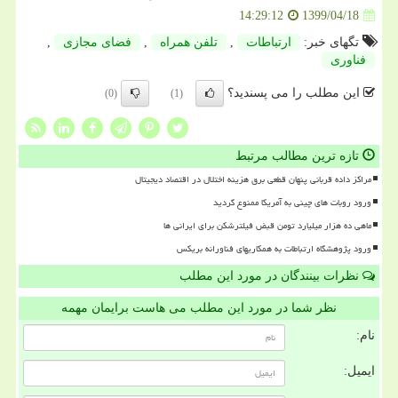
1399/04/18
14:29:12
تگهای خبر:
ارتباطات
,
تلفن همراه
,
فضای مجازی
,
فناوری
این مطلب را می پسندید؟
(0)
(1)
تازه ترین مطالب مرتبط
مراکز داده قربانی پنهان قطعی برق هزینه اختلال در اقتصاد دیجیتال
ورود روبات های چینی به آمریکا ممنوع گردید
ماهی ده هزار میلیارد تومن قبض فیلترشکن برای ایرانی ها
ورود پژوهشگاه ارتباطات به همکاریهای فناورانه بریکس
نظرات بینندگان در مورد این مطلب
نظر شما در مورد این مطلب می هاست برایمان مهمه
نام:
ایمیل: