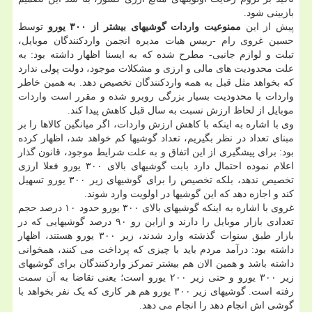
بازبینی شود.
پیش از این
ممنوعیت واردات گوشیهای بیشتر از ۳۰۰ یورو
توسط
حسین غروی رام -رییس هیات مدیره انجمن واردکنندگان موبایل،
تبلت و لوازم جانبی- مطرح شده که به ایسنا اظهار داشته بود: به
علت محدودیت های مالی و ارزی و مشکلات موجود، دولت پولی ندارد
که بخواهد مثل قبل به همه واردکنندگان تخصیص دهد. به همین خاطر
واردات با محدودیت بسیار بزرگی روبرو شده و مقرر است واردات
موبایل از لحاظ ارزش نسبت به سال قبل کاهش پیدا کند.
وی با اشاره به اینکه با کاهش ارزش واردات، اگر میانگین کالاها را بر
مبنای تعداد در نظر بگیریم، تعداد گوشیها کم خواهد شد، اظهار کرده
بود: برای پیشگیری از این اتفاق و به علت شرایط موجود، قانون گذار
اعلام نموده احتمال دارد بابت گوشیهای بالای ۳۰۰ یورو فعلا ارزی
تخصیص ندهد، بلکه تخصیص را برای گوشیهای زیر ۳۰۰ یورو تسهیل
کند و اجازه دهد که این گوشیها در اولویت وارد شوند.
غروی با اشاره به اینکه گوشیهای بالای ۳۰۰ یورو حدود ۱۰ درصد حجم
تعدادی بازار موبایل را دارند و ازاین رو ۹۰ درصد گوشیهایی که در
بازار طبق سنوات گذشته وارد شدند، زیر ۳۰۰ یورو هستند، اظهار
داشته بود: درآمد مردم باید با چیزی که پرداخت می کنند، همخوانی
داشته باشد و همین الان هم بیشتر تمرکز واردکنندگان برای گوشیهای
زیر ۳۰۰ یورو و حتی زیر ۲۰۰ یورو است؛ یعنی تقاضا به آن سمت
رفته است. گوشیهای زیر ۳۰۰ یورو هم هر کاری که یک نفر بخواهد با
گوشی اش انجام دهد را انجام می دهد.