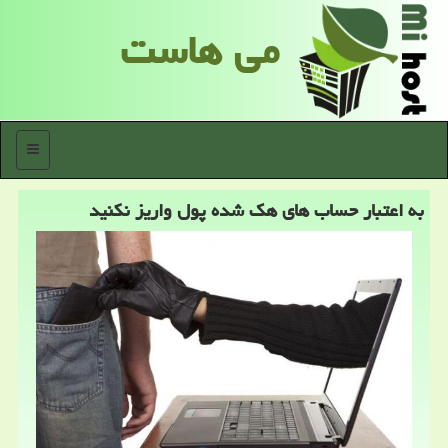
می هاست
منو
به اعتبار حساب های هك شده پول واریز نكنید