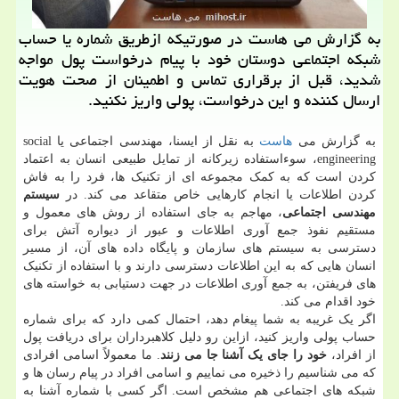
به گزارش می هاست در صورتیكه ازطریق شماره یا حساب
شبكه اجتماعی دوستان خود با پیام درخواست پول مواجه
شدید، قبل از برقراری تماس و اطمینان از صحت هویت
ارسال كننده و این درخواست، پولی واریز نكنید.
به گزارش می
هاست
به نقل از ایسنا، مهندسی اجتماعی یا social
engineering، سوءاستفاده زیرکانه از تمایل طبیعی انسان به اعتماد
کردن است که به کمک مجموعه ای از تکنیک ها، فرد را به فاش
کردن اطلاعات یا انجام کارهایی خاص متقاعد می کند. در
سیستم
مهندسی اجتماعی
، مهاجم به جای استفاده از روش های معمول و
مستقیم نفوذ جمع آوری اطلاعات و عبور از دیواره آتش برای
دسترسی به سیستم های سازمان و پایگاه داده های آن، از مسیر
انسان هایی که به این اطلاعات دسترسی دارند و با استفاده از تکنیک
های فریفتن، به جمع آوری اطلاعات در جهت دستیابی به خواسته های
خود اقدام می کند.
اگر یک غریبه به شما پیغام دهد، احتمال کمی دارد که برای شماره
حساب پولی واریز کنید، ازاین رو دلیل کلاهبرداران برای دریافت پول
از افراد،
خود را جای یک آشنا جا می زنند
. ما معمولاً اسامی افرادی
که می شناسیم را ذخیره می نماییم و اسامی افراد در پیام رسان ها و
شبکه های اجتماعی هم مشخص است. اگر کسی با شماره آشنا به