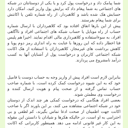
شما پیامک داد و درخواست پول کرد و یا یکی از دوستانتان در شبکه
های اجتماعی به شما پیغام داد که برایش پول واریز کنید، امکان دارد
حسابش هک شده باشد و کلاهبردار، از راه شماره تلفن یا اکانتش
برای شما پیغام بفرستند.
پیش از این بارها اتفاق افتاده بود که کلاهبرداران با ارسال شماره
حساب از راه موبایل یا حساب شبکه های اجتماعی افراد و ناآگاهی
افراد، به سوءاستفاده و کلاهبرداری مالی اقدام نمایند. اخیرا هم پلیس
فتا اخطار داده که این روزها با عنایت به راه اندازی رمز دوم پویا و
کاهش برداشت های غیرمجاز، کلاهبرداران با استفاده از هک اکانت
شبکه اجتماعی کاربران و درخواست پول از آشنایان آنها به کسب
درآمد نامشروع می پردازند.
بنابراین لازم است افراد پیش از واریز وجه به حساب دوست یا فامیل
خود که به این شیوه درخواست کمک کرده است، با شماره صاحب
حساب تماس گرفته و از صحت پیام و هویت ارسال کننده و
درخواست وی مطمئن شوند.
بعضی افراد هنگامی که درخواست کمکی هر چند اندک از دوستان
خود در شبکه اجتماعی مشاهده می کنند، بر این باورند اگر با صاحب
اکانت جهت اطمینان از صحت ادعا تماس بگیرند، کم لطفی و بی
احترامی به او است، در حالیکه هکرها و شیادان با دانستن این مقوله
به این کار غیر قانونی ادامه می دهد. همینطور کاربرانی که اکانت