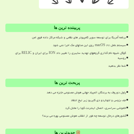
پربیننده ترین ها
برنامه آمریکا برای توسعه سوپر کامپیوتر های نظامی و شبکه مراکز داده فوق امن
سیستم عامل macOS ۲۷ روی این مدلهای مک اجرا نمی شود
گوگل شیوه نام گذاری گروههای تهدید سایبری را تغییر داد ION برای ایران و RELIC برای
روسیه
شما نظر بدهید
پربحث ترین ها
پاول دوروف به برندگان المپیاد جهانی هوش مصنوعی جایزه می دهد
جف بزوس و لئوناردو دی کاپریو زیر تیغ انتقاد
خاموشی سراسری، اتصال اینترنت کوبا را مختل کرد
کشورهای درحال توسعه چه طور از انقلاب هوش مصنوعی بهره می برند؟
جدیدترین ها