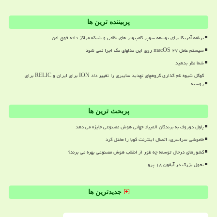
پربیننده ترین ها
برنامه آمریکا برای توسعه سوپر کامپیوتر های نظامی و شبکه مراکز داده فوق امن
سیستم عامل macOS ۲۷ روی این مدلهای مک اجرا نمی شود
شما نظر بدهید
گوگل شیوه نام گذاری گروههای تهدید سایبری را تغییر داد ION برای ایران و RELIC برای
روسیه
پربحث ترین ها
پاول دوروف به برندگان المپیاد جهانی هوش مصنوعی جایزه می دهد
خاموشی سراسری، اتصال اینترنت کوبا را مختل کرد
کشورهای درحال توسعه چه طور از انقلاب هوش مصنوعی بهره می برند؟
تحول بزرگ در آیفون ۱۸ پرو
جدیدترین ها