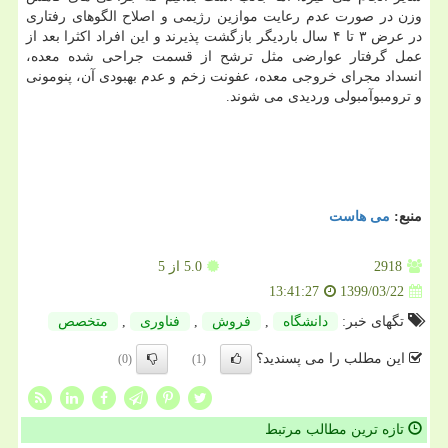
وزن در صورت عدم رعایت موازین رژیمی و اصلاح الگوهای رفتاری
در عرض ۳ تا ۴ سال باردیگر بازگشت پذیرند و این افراد اکثرا بعد از
عمل گرفتار عوارضی مثل ترشح از قسمت جراحی شده معده،
انسداد مجرای خروجی معده، عفونت زخم و عدم بهبودی آن، پنومونی
و ترومبوآمبولی وردیدی می شوند.
منبع:
می هاست
2918
5.0
از 5
1399/03/22
13:41:27
تگهای خبر:
دانشگاه
,
فروش
,
فناوری
,
متخصص
این مطلب را می پسندید؟
(0)
(1)
تازه ترین مطالب مرتبط