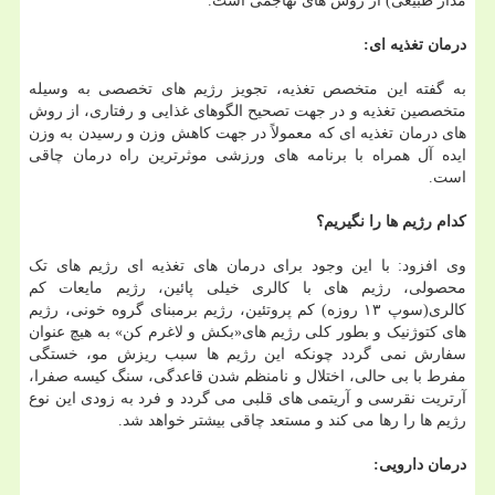
مدار طبیعی) از روش های تهاجمی است.
درمان تغذیه ای:
به گفته این متخصص تغذیه، تجویز رژیم های تخصصی به وسیله
متخصصین تغذیه و در جهت تصحیح الگوهای غذایی و رفتاری، از روش
های درمان تغذیه ای که معمولاً در جهت کاهش وزن و رسیدن به وزن
ایده آل همراه با برنامه های ورزشی موثرترین راه درمان چاقی
است.
کدام رژیم ها را نگیریم؟
وی افزود: با این وجود برای درمان های تغذیه ای رژیم های تک
محصولی، رژیم های با کالری خیلی پائین، رژیم مایعات کم
کالری(سوپ ۱۳ روزه) کم پروتئین، رژیم برمبنای گروه خونی، رژیم
های کتوژنیک و بطور کلی رژیم های«بکش و لاغرم کن» به هیچ عنوان
سفارش نمی گردد چونکه این رژیم ها سبب ریزش مو، خستگی
مفرط با بی حالی، اختلال و نامنظم شدن قاعدگی، سنگ کیسه صفرا،
آرتریت نقرسی و آریتمی های قلبی می گردد و فرد به زودی این نوع
رژیم ها را رها می کند و مستعد چاقی بیشتر خواهد شد.
درمان دارویی: