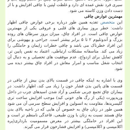
سیری فرد نقش عمده ای دارد و غلظت لپتین با چاقی افزایش و با از
دست دادن وزن کاسته می شود.
مهمترین عوارض چاقی
این
متخصص
تغذیه همین طور درباره برخی عوارض چاقی اظهار
داشت: خطر بروز بیماری های قلبی و عروقی یکی از مهمترین
عوارض چاقی است. در افراد چاق، میزان بروز سرطان های روده
بزرگ و آندوتلیوم ۲ تا ۵ برابر بیشتر است. جراحی و بیهوشی برای
این افراد خطرناک می باشد و چاقی خطرات زایمان و حاملگی را
زیاد می کند. متاسفانه مشکلات ارتباطی، اعتماد به نفس پایین تر،
کاهش تمایل برای ازدواج، عدم موفقیت های تحصیلی و به دنبال آن
انتخاب شغل مناسب و امرار معاش در افراد چاق بیشتر دیده می
شود.
وی با اشاره به اینکه چاقی در قسمت بالای بدن بیش از چاقی در
قسمت های پائین بدن فشار خون را زیاد می کند، اظهار داشت: در
بیماران چاق تجمع چربی شکمی و آزاد شدن اسیدهای چرب در داخل
وریدپورت (یکی از رگ های خونی کبد) موجب افزایش ساخت تری
گلیسریدها، مقاومت به انسولین و افزایش سطح سرمی آن می شود
همین طور در زنان چاق به خصوص آن هایی که در ناحیه بالای بدن
چاق هستند نسبت به زنان با وزن طبیعی، قاعدگی نامنظم تر است و
این افراد در حاملگی بیشتر در معرض مسمومیت بارداری(پره
اکلامپسی و اکلامپسی) و افزایش فشارخون قرار می گیرند.