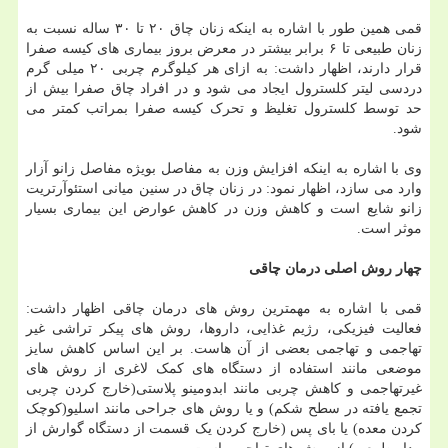
قمی همین طور با اشاره به اینکه زنان چاق ۲۰ تا ۳۰ ساله نسبت به
زنان طبیعی تا ۶ برابر بیشتر در معرض بروز بیماری های کیسه صفرا
قرار دارند، اظهار داشت: به ازای هر کیلوگرم چربی ۲۰ میلی گرم
دردسی لیتر کلسترول ایجاد می شود و در افراد چاق صفرا بیش از
حد توسط کلسترول تغلیظ و تحرک کیسه صفرا بمراتب کمتر می
شود.
وی با اشاره به اینکه افزایش وزن به مفاصل بویژه مفاصل زانو آزار
وارد می سازد، اظهار نمود: در زنان چاق در سنین میانی استئوآرتریت
زانو شایع است و کاهش وزن در کاهش عوارض این بیماری بسیار
موثر است.
چهار روش اصلی درمان چاقی
قمی با اشاره به مهمترین روش های درمان چاقی اظهار داشت:
فعالیت فیزیکی، رژیم غذایی، داروها، روش های پیکر تراشی غیر
تهاجمی و تهاجمی بعضی از آن هاست. بر این اساس کاهش سایز
موضعی مانند استفاده از دستگاه های کمک لاغری از روش های
غیرتهاجمی و کاهش چربی مانند ابدومینو پلاستی(خارج کردن چربی
تجمع یافته در سطح شکم) و یا روش های جراحی مانند اسلیو(کوچک
کردن معده) یا بای پس (خارج کردن یک قسمت از دستگاه گوارش از