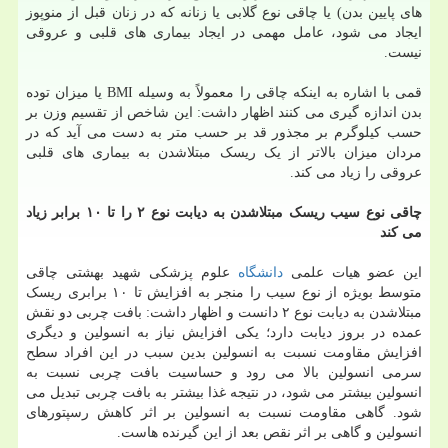
های پایین بدن) یا چاقی نوع گلابی یا زنانه که در زنان قبل از منوپوز
ایجاد می شود، عامل مهمی در ایجاد بیماری های قلبی و عروقی
نیست.
قمی با اشاره به اینکه چاقی را معمولاً به وسیله BMI یا میزان توده
بدن اندازه گیری می کنند اظهار داشت: این شاخص از تقسیم وزن بر
حسب کیلوگرم بر مجذور قد بر حسب متر به دست می آید که در
مردان میزان بالاتر از یک ریسک مبتلاشدن به بیماری های قلبی
عروقی را زیاد می کند.
چاقی نوع سیب ریسک مبتلاشدن به دیابت نوع ۲ را تا ۱۰ برابر زیاد
می کند
این عضو هیات علمی
دانشگاه
علوم پزشکی شهید بهشتی چاقی
متوسط بویژه از نوع سیب را منجر به افزایش تا ۱۰ برابری ریسک
مبتلاشدن به دیابت نوع ۲ دانست و اظهار داشت: بافت چربی دو نقش
عمده در بروز دیابت دارد؛ یکی افزایش نیاز به انسولین و دیگری
افزایش مقاومت نسبت به انسولین بدین سبب در این افراد سطح
سرمی انسولین بالا می رود و حساسیت بافت چربی نسبت به
انسولین بیشتر می شود، در نتیجه غذا بیشتر به بافت چربی تبدیل می
شود. گاهی مقاومت نسبت به انسولین بر اثر کاهش رسپتورهای
انسولین و گاهی بر اثر نقص بعد از این گیرنده هاست.