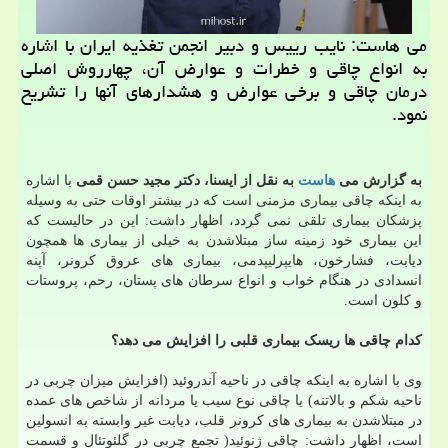
می هاست: نایب رییس و دبیر انجمن تغذیه ایران با اشاره
به انواع چاقی و خطرات و عوارض آن، چهارروش اصلی
درمان چاقی و برخی عوارض و هشدارهای آنها را تشریح
نمود.
به گزارش می
هاست
به نقل از ایسنا، دکتر مجید حسن قمی
با اشاره
به اینکه چاقی بیماری مزمنی است که در بیشتر اوقات حتی به وسیله
پزشکان بیماری تلقی نمی گردد، اظهار داشت: این در حالیست که
این بیماری خود زمینه ساز مبتلاشدن به خیلی از بیماری ها همچون
دیابت، فشارخون، هایپرلیپدمی، بیماری های عروق کرونر، آپنه
انسدادی در هنگام خواب و انواع سرطان های پستان، رحم، پروستات
و کلون است.
کدام چاقی ها ریسک بیماری قلبی را افزایش می دهد؟
وی با اشاره به اینکه چاقی در ناحیه آندروئید (افزایش میزان چربی در
ناحیه شکم و بالاتنه) یا چاقی نوع سیب یا مردانه از شاخص های عمده
در مبتلاشدن به بیماری های کرونر قلب، دیابت غیر وابسته به انسولین
است، اظهار داشت: چاقی ژنوئید( تجمع چربی در گلئوتئال و قسمت