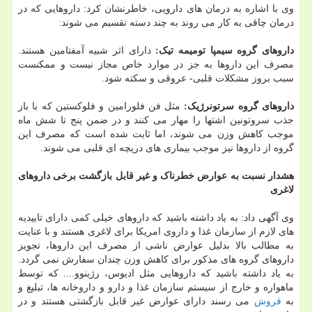
وی با اشاره به درمان های دارویی، خاطرنشان کرد: داروهایی که در
درمان چاقی به کار می روند به چند دسته تقسیم می شوند:
داروهای گروه سیمپا تومیمه تیک:
دارای اثر شبیه آمفتامین هستند.
مصرف این داروها به جز در موارد خاص مجاز نیست و ممکنست
سبب بروز مشکلات قلبی- عروقی و سکته شود.
داروهای گروه سرتونرژیک:
مثل فن فلورامین و فلوکستین که با باز
جذب سروتونین اشتها را مهار می کنند و در ضمن پنج تا شش ماه
موجب کاهش وزن می شوند، اما ثابت شده است که مصرف این
گروه از داروها نیز موجب بیماری های دریچه ای قلبی می شوند.
هشدار نسبت به عوارض خطرناک و غیر قابل بازگشت برخی داروهای
لاغری
وی آگهی داد: به یاد داشته باشید که داروهای خیلی کمی دارای تاییدیه
های لازم از سازمان غذا و داروی امریکا برای لاغری هستند و با عنایت
به مطالب بالا بدلیل عوارض ناشی از مصرف این داروها، تجویز
داروهای گروه های مذکور برای کاهش وزن چندان سفارش نمی گردد.
به یاد داشته باشید که داروهایی مثل ادیوس، رژینوو.... که توسط
ماهواره و خارج از سیستم سازمان غذا و دارو و داروخانه ها، تبلیغ و
به
فروش
می رسند دارای عوارض غیر قابل بازگشتی هستند و در