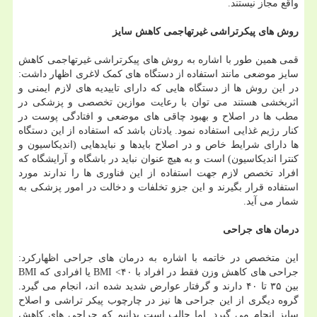
واقع مجاز نیستند.
روش های پیکرتراشی غیرتهاجمی کاهش سایز
قمی همین طور با اشاره به روش های پیکرتراشی غیرتهاجمی کاهش
سایز موضعی مانند استفاده از دستگاه های کمک لاغری اظهار داشت:
در این روش ها از دستگاه هایی که دارای تاییدیه های لازم ایمنی و
اثربخشی هستند می توان با رعایت موازین تخصصی و پزشکی در
مطب ها در اصلاح و بهبود چاقی های موضعی و افتادگی پوست در
کنار رژیم غذایی استفاده نمود. یادتان باشد که استفاده از این دستگاه
ها دارای شرایط خاص و در اصلاح بایدها و نبایدهایی (اندیکاسیون و
کنترا اندیکاسیون) است و به هیچ عنوان نباید در باشگاه و آرایشگاه که
افراد تخصص لازم جهت استفاده از این فناوری ها را ندارند مورد
استفاده قرار بگیرند و این جزو تخلفات و دخالت در امور پزشکی به
شمار می آید.
درمان های جراحی
این متخصص در خاتمه با اشاره به درمان های جراحی اظهارکرد:
جراحی های کاهش وزن فقط در افراد با ۴۰> BMI یا افرادی که BMI
بین ۳۵ تا ۴۰ دارند و گرفتار عوارض شدید شده اند، انجام می گیرد.
گروه دیگری از این جراحی ها نیز در چارچوب پیکر تراشی و اصلاح
سایز انجام می گیرد. اما جالب است بدانیم که جراحی های کاهش