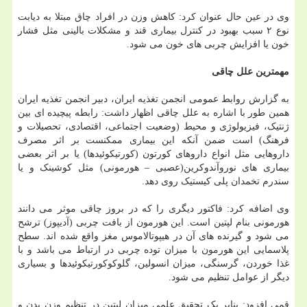
وی در عین حال عنوان کرد: کاهش وزن در افراد چاق مبتلا به دیابت
نوع ۲ سبب بهبود در کنترل بیماری قند و مشکلات بالینی مثل فشار
خون یا افزایش چربی های خون می شود.
مهمترین علل چاقی
به گزارش روابط عمومی انجمن تغذیه ایران، دبیر انجمن تغذیه ایران
همین طور با اشاره به علل چاقی اظهار داشت: رابطه پیچیده ای بین
ژنتیک، فیزیولوژی و محیط (وضعیت اجتماعی، اقتصادی، تحصیلات و
فرهنگ) است ضمن آنکه این بیماری ممکنست بر اثر مصرف
داروهایی مثل انواع داروهای کورتون (کورتیکوئیدها) یا بر اثر بعضی
بیماری های نوروآندوکرین(عصبی – هورمونی) مثل کوشینک و یا
سندرم تخمدان پلی کیستیک روی دهد.
وی اضافه کرد: فاکتور دیگری را که در بروز چاقی موثر می دانند
هورمونی بنام لپتین است. این هورمون از بافت چربی (آدیپوز) ترشح
می شود و گیرنده های آن در هیپوتالاموس مغز واقع شده اند. سطح
پلاسمایی این هورمون با میزان توده چربی در ارتباط می باشد و با
غذا خوردن، گرسنگی، میزان انسولین، گلوکوکورتیکوئیدها و بسیاری
دیگر از عوامل تنظیم می شود.
قمی افزود: بنابر یک تحقیق علمی میزان لپتین در تنظیم وزن بدن و