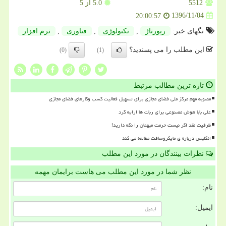
5512
5.0
از 5
1396/11/04
20:00:57
تگهای خبر:
رپورتاژ
,
تكنولوژی
,
فناوری
,
نرم افزار
این مطلب را می پسندید؟
(0)
(1)
تازه ترین مطالب مرتبط
مصوبه مهم مرکز ملی فضای مجازی برای تسهیل فعالیت کسب وکارهای فضای مجازی
علی بابا هوش مصنوعی برای ربات ها ارایه کرد
ظرفیت نقد اگر نیست حرمت میهمان را نگه دارید!
انگلیس درباره ی مایکروسافت مطالعه می کند
نظرات بینندگان در مورد این مطلب
نظر شما در مورد این مطلب می هاست برایمان مهمه
نام:
ایمیل: