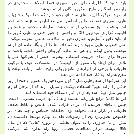
باید بدانید که فلزیاب های غیر تصویری فقط اطلاعات محدودی در
رابطه با اسکن و نتایج اسکن به کاربر ارائه میدهند.
از طرف دیگر، فلزیاب های ساده‌ای وجود دارد که ادعا میکنند فلزیاب
هایی تصویری هستند، اما بر اساس اصل مغناطیس سنج ساخته شده
اند، و فقط نتایج سطحی ارائه میدهند. تنظیمات محدود و همچنین
قابلیت گزارش ویدئویی 3D و واقعی از چنین فلزیاب هایی کاربر را
از نتایج دقیق، آسایش، حفاری دقیق و اطلاعات عمقی محروم میکند.
حتی فلزیاب هایی وجود دارند که داده ها را از پایگاه داده ای ارائه
میدهند، بدون اینکه ارجاعی به اندازه گیریهای واقعی داشته باشند، و
صرفا برای اهداف فریبنده استفاده میشوند. عضی از شرکتها حتی با
تلاش برای ایجاد یک تصور از “کیفیت” در محصولات خود، با ترکیب
فلزیاب با برخی از ابزارهای تکنولوژیکی رایج، مانند رایانه، تبلت یا
تلفن همراه، به کار خود ادامه می دهند.
این شرکتها از شعارهایی مثل ” قول می دهیم یک تصویر واضح از زیر
خاکی را ارائه دهیم” استفاده میکنند، و تمایل دارند که از برخی لوازم
جانبی مثل عینک سه بعدی در کنار دستگاه خود استفاده کنند.
این ها کاملا موانع بازاریابی هستند و هدف آنها فریب مشتریان است.
چنین ادعاهای فریبنده ای برای خراب شدن نقایص و نقاط ضعف
فلزیاب در بازار کافی نخواهد بود. تحقیقات حساس و چند بعدی در
خصوص تصویربرداری از رسوبات طلا به ویژه توسط دانشمندان،
بیش از یک فناوری را به عنوان بخشی از پروژه “هاپ” که در سال
1999 توسط مرکز مطالعات فضایی اروپا راه اندازی شد، ترکیب