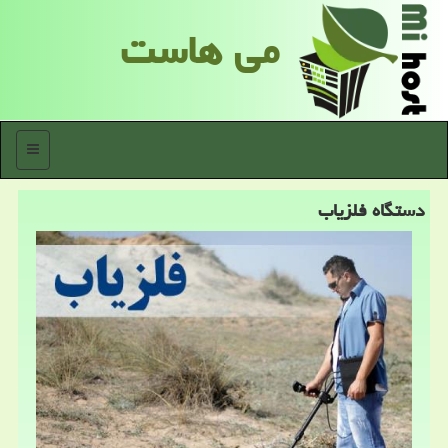
می هاست
منو
دستگاه فلزیاب