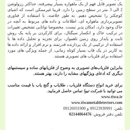
یک تصویر قابل فهم از یک ماهواره بسیار پیشرفته، حداکثر رزولوشن
2 الی 3 متر در سطح زمین را دارد. قریبا غیرممکن است که اشیای
کوچکتر را تشخیص دهیم. به طور خلاصه، با استفاده از فناوری
تصویربرداری ماهواره ای، اطلاعات و داده های مربوط به آنچه در
خاک وجود دارد، امکان پذیر نیست. مخصوصا توانایی تشخیص تغییرات
در ترکیب خاک و انکسار سیگنال، برای کارکردن بر پایه یک روش
ثابت و پایدار روی زمین ناهموار، برای تجزیه و تحلیل داده ها با
استفاده از ترکیبی از یک پردازنده قدرتمند و نرم افزار و ارائه داده ها
به کاربر در یک قاب بسیار کوتاه زمانی، از جمله ویژگی های مورد
استفاده برای فلزیاب های تصویری هستند.
بنابراین فلزیاب‌های تصویری به وضوح از فلزیابهای ساده و سیستمهای
دیگری که ادعای ویژگیهای مشابه را دارند، بهتر هستند.
برای خرید انواع دستگاه فلزیاب ، طلایاب و گنج یاب با قیمت مناسب
می توانید با
شرکت تیوا
تماس حاصل فرمایید.
www.tiwa.ir
www.tiwametaldetectors.com
تلفن: 09123930991 و 09126931900
تلفن دفتر فروش:
02144064476