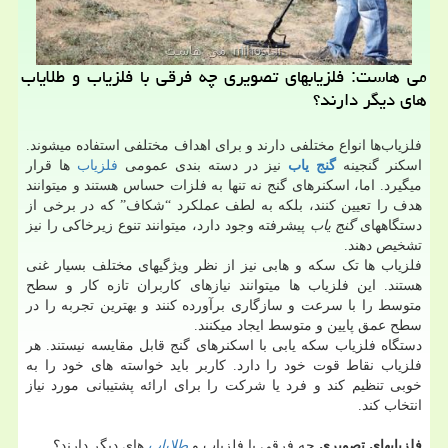
می هاست: فلزیابهای تصویری چه فرقی با فلزیاب و طلایاب
های دیگر دارند؟
فلزیاب‌ها انواع مختلفی دارند و برای اهداف مختلفی استفاده میشوند.
اسکنر گنجینه
گنج یاب
نیز در دسته بندی عمومی
فلزیاب
ها قرار
میگیرد. اما، اسکنرهای گنج نه تنها به فلزات حساس هستند و میتوانند
هدف را تعیین کنند، بلکه به لطف عملکرد “شکاف” که در برخی از
دستگاههای
گنج یاب
پیشرفته وجود دارد، میتوانند تنوع زیرخاکی را نیز
تشخیص دهند.
فلزیاب ها تک سکه و هابی نیز از نظر ویژگیهای مختلف بسیار غنی
هستند. این فلزیاب ها میتوانند نیازهای کاربران تازه کار و سطح
متوسط را با سرعت و سازگاری برآورده کنند و بهترین تجربه را در
سطح عمق پایین و متوسط ایجاد میکنند.
دستگاه فلزیاب‌ سکه یابی با اسکنرهای گنج قابل مقایسه نیستند. هر
فلزیاب نقاط قوت خود را دارد. کاربر باید خواسته های خود را به
خوبی تنظیم کند و فرد یا شرکت را برای ارائه پشتیبانی مورد نیاز
انتخاب کند.
فلزیابهای تصویری
چه فرقی با فلزیاب و
طلایاب
های دیگر دارند؟