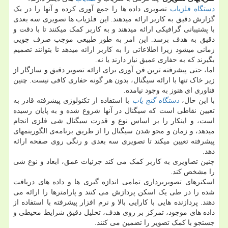
دستگاه فلزیاب
تصویری داده ها را جمع آوری کرده و آنها را در یک
گزارش دقیق به کاربر ارائه میدهند. این فلزیاب ها تصویری سه بعدی
با پشتیبانی گرافیکی ارائه میدهند و به کاربر کمک میکنند تا با دقت و
دقیق به هدف برسد. این امر به طور طبیعی موجب صرف جویی
زمانی میشود زیرا اطلاعاتی را به کاربر ارائه میدهد تا بتوانند تصمیم
بگیرند که به حفاری عمیق نیاز دارند یا نه.
اما، حتی پیشرفته ترین فن آوری برای ارائه تصویر دقیق و سازگار از
زیر خاک تنها با ارائه سیگنال، بدون هر گونه حفاری کافی نیست. چنین
فناوری ای هنوز به وجود نیامده.
با این حال،
دستگاه
گنج یاب
با استفاده از تکنولوژی پیشرفته قادر به
تعیین نقاطی است که سیگنال در آنها شروع شده و به پایان رسیده
است، و اینکار را بر اساس نوع و قدرت سیگنال شی فلزی انجام
میدهد، و زمان و محو شدن سیگنال را از طریق برنامه‌ی الگوریتمهای
پیشرفته تعیین میکند تا تصویری سه بعدی و رنگی روی صفحه ارائه
دهد.
چنین تصاویری به کاربر کمک می کند جزئیات عمق، ابعاد و نوع شی
را مشخص کند.
اسکنرهای تصویربرداری تمامی اندازه گیری ها و داده های دریافت
شده را در طی یک اسکن پردازش می کنند و پارامترها را ارائه می
دهند. پردازنده هایی با کارایی بالا و نرم افزار پیشرفته با استفاده از
داده های موجود، تمرکز بر روی هدف، تحلیل دقیق شرایط محیطی و
جستجو با کمک تصویر را تضمین می کنند.