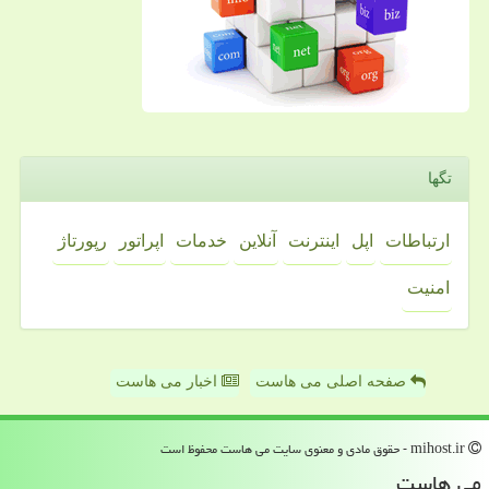
تگها
ارتباطات
اپل
اینترنت
آنلاین
خدمات
اپراتور
رپورتاژ
امنیت
صفحه اصلی می هاست
اخبار می هاست
mihost.ir - حقوق مادی و معنوی سایت می هاست محفوظ است
می هاست