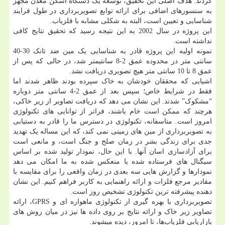
کردند. هدف اصلی این تحقیق، توسعه یک دستگاه اسکن معدن مجهز
به سنسورهای اضافی برای ارائه توابع تصویربرداری در طول فرایند
شناسایی و تعیین است، البته به شکلی مشابه با فلزیاب.
این پروژه در سال 2002 به این نتیجه رسید که تحقیق نتایج کافی
نداشته است.
نمونه اولیه این پروژه قادر به شناسایی یک مین ضد تانک 30-40
سانتی متر در محدوده عمق 2-8 سانتیمتر شد، در حالی که پس از
عمق 8 تا 10 سانتی متر هیچ تصویری دریافت نشد.
اشیایی که محققان خودشان به خاک سپرده بودند ظاهر شدند اما
فقط در شرایط خاص؛ سپس بعد از عمق 2-4 سانتی متر دوباره
“مشکوک” شدند. این نشان می دهد که دریافت تصاویر از زیر خاکی،
هرچند که ممکن است خام باشند، فراتر از توانایی های تکنولوژی
امروز است. متاسفانه، تکنولوژی در دسترس ما را قادر به دستیابی
به تصویربرداری از مین های زمینی نمی کند، که این مساله یک تهدید
جدی برای زندگی بشر در زمان صلح و جنگ است، و مانعی است
برای آزادسازی اسان آنها. با این حال، نمودار تولید شده بر اساس
سیگنال های فرستاده شده یا منعکس شده به ما امکان می دهد
نمودارها و گزارش هایی سه بعدی در زمان واقعی را برای مقایسه با
مقادیر مرجع فلزات و ارائه راهنمایی به کاربر فراهم کنیم. این نشان
دهنده پیشرفته ترین تکنولوژی تشخیص روز است.
تصویربرداری با بهره گیری از تکنولوژی ماهواره ای و GPRS، ارائه
تصاویر زیر خاک و ارائه نتایج بر روی داده ها نیز در میان روش های
بازاریابی فلزیاب‌ها، تا امروز، دیده میشوند.