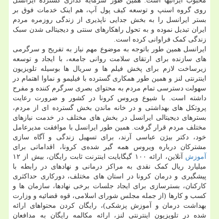
محبوب ایرانیها است. همین طور سرمایه گذاری گسترده ایرانسل
روی گروه اسنپ و توسعه کیف پول آپ، هم اینک خدمات فوق بر
بستر ایرانسل را به بخش جدایی ناپذیری از زندگی روزمره مردم
ایران تبدیل نموده و به تحول راهکارهای سنتی و دیجیتالی شدن سبک
زندگی کمک فراوانی کرده است.
ایرانسل همین طور باتوجه به موضوع مهم نیاز به تفریح و سرگرمی
های سازنده برای ارتقای سلامت روانی جامعه، با ایجاد و توسعه
زیرساخت لازم برای پخش فیلم ها و سریال ها بوسیله تلویزیون
اینترنتی لنز و همین طور همکاری گسترده با فیلیمو و نماوا اهتمام در
سهولت دسترسی تمام مردم به محتوای بصری سرگرم کننده و مفرح
داشته است. با شیوع ویروس کرونا در کشور و ضرورت رعایت
پروتکل های بهداشتی و در خانه ماندن بخش گسترده ای از مردم،
بسترهای دیجیتالی ایرانسل در بخش های مختلف در خدمت نیازهای
مختلف مردم قرار گرفت. همین طور ایرانسل با موافقت مدیرعامل
خود، دکتر بیژن عباسی آرند، برای تسهیل زندگی و آگاه سازی
مشترکان درباره ویروس همه گیر شده‌ی کرونا، اقداماتی برای
آموزش
آنلاین، ارائه ۱۰۰ گیگابایت اینترنت ثابت رایگان، بیش از ۱۲
میلیارد ریال کمک نقدی به مراکز درمانی و نهادهای در رابطه با
پیشگیری و درمان کرونا در استان های مختلف، دورکاری حداکثری
کارکنان، بسترسازی برای ایجاد جلسات برخی نهادها، سازمان ها و
کسب و کارها (از جمله مجلس شورای اسلامی، قوه قضائیه و وزارت
بهداشت درمان و آموزش پزشکی)، رایگان کردن محتواهای ارائه
شده در تلویزیون اینترنتی لنز، ارائه مکالمه رایگان به مدافعان