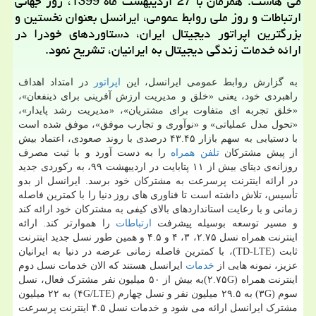
می هاست: همزمان با 27 اردیبهشت ماه 1399، روز جهانی
ارتباطات و روز ملی روابط عمومی، ایرانسل بعنوان نخستین و
بزرگترین اپراتور دیجیتال ایران، دستاوردهای خودرا در
ارائه خدمات زندگی دیجیتال به ایرانیان، تشریح نمود.
به گزارش روابط عمومی ایرانسل، این
اپراتور
در امتداد اهداف
راهبردی خود، یعنی «خلق و مدیریت ارزش آفرینی برای ذینفعان»،
«خلق تجربه ای متفاوت برای مشتریان»، «مدیریت رشد پایدار»،
«تحول مدل عملیاتی» و «نوآوری و تجارب موفق»، موفق شده است
با دستیابی به سهم بازار ۴۳.۴۵ درصدی با روند صعودی، اعتماد بیش
از پیش مشترکان
تلفن همراه
را به دست آورد و با ثبت مصرف
روزانه‌ی دیتای بیش از ۱۱ پتابایت در اردیبهشت ۹۹، به رکوردی جدید
در ارائه اینترنت پرسرعت به مشترکان خود برسد. ایرانسل از بدو
تأسیس، تلاش داشته است تا فناوری های روز دنیا را با کمترین فاصله
زمانی و با رعایت استانداردهای بالای کیفی به مشترکان خود ارائه کند
و مسیر توسعه بوسیله پیشرفت
ارتباطات
را هموارتر کند. ارائه
اینترنت همراه نسل ۲.۷۵، ۳، ۴ و ۴.۵ و همین طور نسل جدید اینترنت
ثابت (TD-LTE)، با کمترین فاصله زمانی عرضه در دنیا به ایرانیان
عزیز، نمونه هایی از
خدمات
ایرانسل هستند که الان خدمات نسل دوم
اینترنت همراه (۲.۷۵G)به بیش از ۵۰ میلیون نفر مشترک فعال، نسل
سوم (۳G) به ۲۹.۵ میلیون نفر و نسل چهارم (۴G/LTE) به ۲۲ میلیون
مشترک ایرانسل ارائه می شود و خدمات نسل ۴.۵ اینترنت پرسرعت