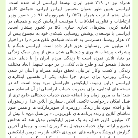
همراه نیز در ۷۱۹ شهر ایران توسط ایرانسل ارائه شده است.
ایرانسل همین طور بعنوان نخستین اپراتور ایرانی، شبکه‌ی کامل
نسل پنجم اینترنت همراه (۵G) را شهریورماه ۹۶ در حضور وزیر
ارتباطات و فناوری اطلاعات با موفقیت آزمایش کرده و همچنان در
آماده کردن بسترهای تجاری سازی ۵G در کشور پیشتاز است.
ایرانسل با توسعه‌ی پوشش روستایی شبکه‌ی خود به مجموع بیش از
۱۷ هزار روستا، دسترسی به خدمات شبکه‌ی تلفن همراه را در اختیار
۱۱ میلیون نفر روستاییان عزیز قرار داده است. ایرانسل همگام با
پیشرفت پرشتاب فناوری و دیجیتالی شدن بیش از پیش سبک زندگی
در دنیا، تلاش نموده است تا زندگی مردم ایران را با دنیای جدید
دیجیتال همسو کند و طرح های کلانی را در جهت تسهیل ابعاد مختلف
زندگی و کسب وکار ایرانیان، تحقق دولت همراه و آسان تر شدن
زندگی روزمره برای مردم اجرا نماید. یکی از نخستین ابتکارهای
ایرانسل دراین زمینه، اپلیکیشن «ایرانسل من» بوده است که در
نسخه های ابتدایی، برای مدیریت حساب ایرانسلی از آن استفاده می
شد؛ اما به مرور زمان و با اضافه شدن خدمات دیجیتالی جامع تری از
قبیل امکان درخواست تاکسی آنلاین، سفارش آنلاین غذا از رستوران
ها و اقلام مورد نیاز زندگی روزمره از سوپرمارکت ها و همین طور
تماشای آنلاین و زنده برنامه های تلویزیونی، «ایرانسل من» با بیش از
۱۳ میلیون کاربر فعال، به یک سوپر اپلیکیشن تبدیل شد که هدفش
تجمیع و ارائه انواع خدمات دیجیتال به کاربران است و برمبنای آخرین
گزارش فروشگاه برنامه های اندرویدی «کافه بازار»، دومین اپلیکیشن