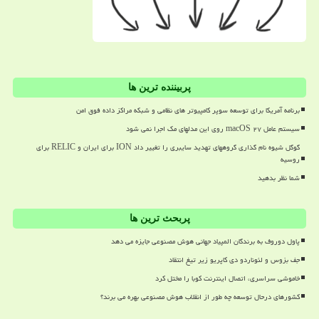
پربیننده ترین ها
برنامه آمریکا برای توسعه سوپر کامپیوتر های نظامی و شبکه مراکز داده فوق امن
سیستم عامل macOS ۲۷ روی این مدلهای مک اجرا نمی شود
گوگل شیوه نام گذاری گروههای تهدید سایبری را تغییر داد ION برای ایران و RELIC برای
روسیه
شما نظر بدهید
پربحث ترین ها
پاول دوروف به برندگان المپیاد جهانی هوش مصنوعی جایزه می دهد
جف بزوس و لئوناردو دی کاپریو زیر تیغ انتقاد
خاموشی سراسری، اتصال اینترنت کوبا را مختل کرد
کشورهای درحال توسعه چه طور از انقلاب هوش مصنوعی بهره می برند؟