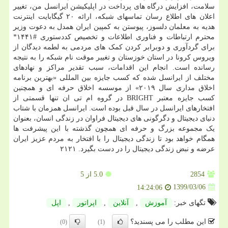
سلامت، افزایش درگاه های پرداخت در اپلیکیشن ایرانسل من، تغییر
اعلان های اطلاع رسان تماسهای شبکه، ارائه ۲۰ گیگابایت اینترنت
هدیه به معلمان دلسوز، پیوستن به کمپین ایران همدل به دعوت وزیر
محترم ارتباطات و فناوری اطلاعات و تخصیص کددستوری #۱۴۴۱*
برای گردآوری و دوبرابر کردن کمک های مردمی به لطمه دیدگان از
ویروس کرونا در استان خوزستان و تغییر موقت نام شبکه را به نتیجه
رسانده است. انجام این اقدامات، سبب تقدیر مراکز و نهادهای
مختلف از ایرانسل شده که کسب جایزه بین المللی «بهترین برنامه
اخلاق مداری سال ۲۰۱۹» از موسسه اخلاق حرفه ای و همچنین
کسب جایزه معتبر BRIGHT در گروه ام تی ان تنها قسمتی از
افتخارهای ایرانسل در سال قبل بوده است. ایرانسل همزمان با شتاب
دنیای دیجیتال و دگرگونی های دیجیتال فراوان در زندگی انسان، بعنوان
یک مجموعه بزرگ و حرفه ای همچون گذشته با این پیشرفت ها
همگام خواهد بود تا زندگی دیجیتال را با افتخار به مردم عزیز ایران
عرضه و نبض زندگی دیجیتال را در دست بگیرد. ۲۱۲۱
2854
5.0
از 5
1399/03/06
14:24:06
تگهای خبر:
آموزش
,
آنلاین
,
اپراتور
,
اپل
این مطلب را می پسندید؟
(0)
(1)