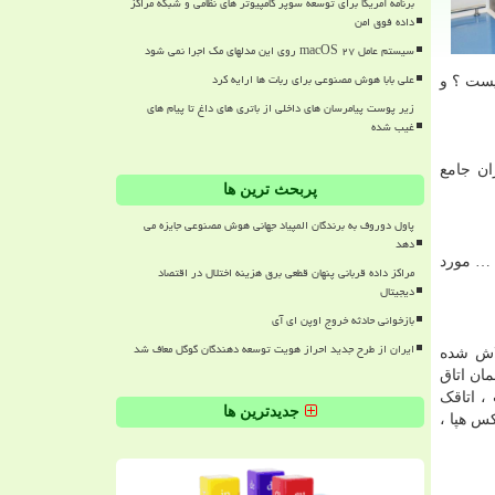
برنامه آمریکا برای توسعه سوپر کامپیوتر های نظامی و شبکه مراکز
داده فوق امن
سیستم عامل macOS ۲۷ روی این مدلهای مک اجرا نمی شود
علی بابا هوش مصنوعی برای ربات ها ارایه کرد
یست ؟ و
زیر پوست پیامرسان های داخلی از باتری های داغ تا پیام های
غیب شده
دیشگران جامع
پربحث ترین ها
پاول دوروف به برندگان المپیاد جهانی هوش مصنوعی جایزه می
دهد
و … مورد
مراکز داده قربانی پنهان قطعی برق هزینه اختلال در اقتصاد
دیجیتال
بازخوانی حادثه خروج اوپن ای آی
ایران از طرح جدید احراز هویت توسعه دهندگان گوگل معاف شد
لاش شده
مبلمان اتاق
 ، اتاقک
جدیدترین ها
کس هپا ،