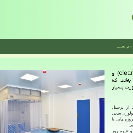
ره می هاست
می هاست: اتاق تمیز یا كلین روم (clean room) و
باشد، كه
رت بسیار
 از پرسنل
کنولوژی سعی
وژه هایی با
د.
و علوم روز