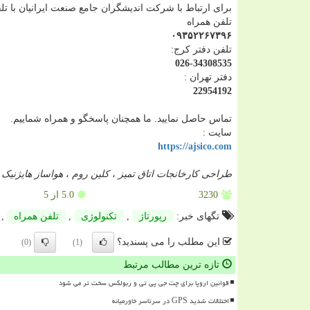
برای ارتباط با شرکت اندیشگران جامع صنعت ایرانیان با تل
تلفن همراه
۰۹۳۵۲۲۶۷۳۹۶
تلفن دفتر کرج:
026-34308535
دفتر تهران :
22954192
تماس حاصل نمایید. ما همچنان پاسخگو و همراه شماییم.
سایت :
https://ajsico.com
طراحی کارخانجات اتاق تمیز
،
کلین روم
،
هواساز هایژنیک
،
3230
5.0
از 5
تگهای خبر:
رپورتاژ
,
تكنولوژی
,
تلفن همراه
,
این مطلب را می پسندید؟
(0)
(1)
تازه ترین مطالب مرتبط
قوانین اروپا برای چت جی پی تی و ربولکس سخت تر می شود
اختلالات شدید GPS در سرتاسر خاورمیانه