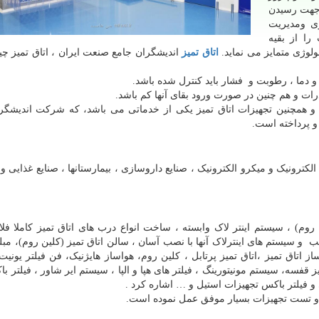
 جهت رسیدن
ری ومدیریت
EP، قطعا شرکت را از بقیه
ولوژی متمایز می نماید.
اتاق تمیز
اندیشگران جامع صنعت ایران ، اتاق تمیز چ
 دما ، رطوبت و فشار باید کنترل شده باشد.
رات و هم چنین در صورت ورود بقای آنها کم باشد.
انگونه که پیداست اتاق تمیز یا کلین روم (clean room) و همچنین تجهیزات اتاق تمیز یکی از خدماتی می باشد، که شرکت ان
 پرداخته است.
الکترونیک و میکرو الکترونیک ، صنایع داروسازی ، بیمارستانها ، صنایع غذایی 
 روم) ، سیستم اینتر لاک وابسته ، ساخت انواع درب های اتاق تمیز کاملا ف
فریم آلومنیمی و UPVC با قیمت مناسب و سیستم های اینترلاک آنها با نصب آسان ، سالن اتاق تمیز (کلین روم)، 
ز اتاق تمیز ،اتاق تمیز پرتابل ، کلین‌ روم، هواساز هایژنیک، فن فیلتر یونیت
فسه، سیستم مونیتورینگ ، فیلتر های هپا و الپا ، سیستم ایر شاور ، فیلتر با
و تست تجهیزات بسیار موفق عمل نموده است.