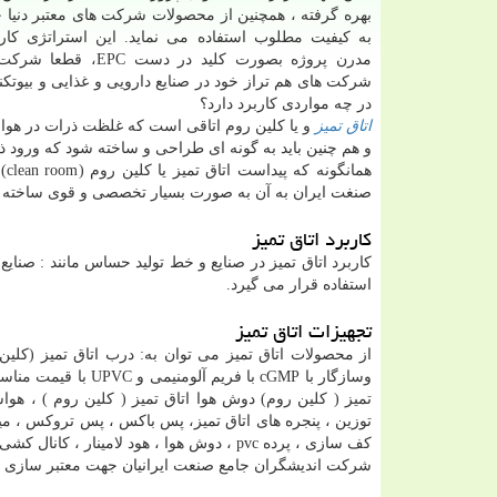
بهره گرفته ، همچنین از محصولات شرکت های معتبر دنیا
به کیفیت مطلوب استفاده می نماید. این استراتژی کا
مدرن پروژه بصورت کلید در دست C
شرکت های هم تراز خود در صنایع دارویی و غذایی و بیوتکن
در چه مواردی کاربرد دارد؟
اتاق تمیز
و یا کلین روم اتاقی است که غلظت ذرات در هوا و
و هم چنین باید به گونه ای طراحی و ساخته شود که ورود ذ
هم
صنغت ایران به آن به صورت بسیار تخصصی و قوی ساخته و
کاربرد اتاق تمیز
کاربرد اتاق تمیز در صنایع و خط تولید حساس مانند : صنایع 
استفاده قرار می گیرد.
تجهیزات اتاق تمیز
از محصولات اتاق تمیز می توان به: درب اتاق تمیز (کلین
وسازگار با cGMP با 
تمیز ( کلین روم) دوش هوا اتاق تمیز ( کلین روم ) ، هواسا
توزین ، پنجره های اتاق تمیز، پس باکس ، پس تروکس ، میز ق
کف سازی ، پرده pvc ، دوش هوا ، هود لامینار ، کانال کشی و فیلتر باکس تجهیزات استیل و … اشاره کرد .
شرکت اندیشگران جامع صنعت ایرانیان جهت معتبر سازی 