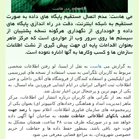
می هاست: عدم اتصال مستقیم پایگاه های داده به صورت
مستقیم به شبكه اینترنت، دقت در راه اندازی پایگاه های
داده و خودداری از نگهداری هرگونه نسخه پشتیبان از
سیستم ها روی سرور وب از مواردی است كه مركز ماهر
بعنوان اقدامات پایه ای جهت پیش گیری از نشت اطلاعات
سازمان ها و كسب وكارها به آنها اشاره نموده است.
به گزارش می
هاست
به نقل از ایسنا، لو رفتن اطلاعات شخصی
مربوط به کاربران تلگرامی به سبب استفاده از نسخه های غیررسمی
این اپلیکیشن و استفاده کنندگان از فروشگاه های آنلاین داخلی و حتی
اطلاعات ثبت احوالی ایرانیان در ایام ابتدایی فروردین ماه امسال، به
یکی از مهم ترین و پرجنجال ترین اخبار تبدیل شد.
البته بعد از نگرانی های کاربران درباره انتشار این اطلاعات، مرکز
ماهر (مدیریت امداد و هماهنگی رخدادهای کامپیوتر ای) بعنوان یکی از
زیرمجموعه های سازمان فناوری اطلاعات، اعلام نمود با
رصد جهت
کشف بانکهای اطلاعاتی حفاظت نشده
، به صاحبان آنها آگهی داده
خواهد شد و در صورتیکه ظرف مدت ۴۸ ساعت، همچنان مشکل به
قوت خود باقی باشد، بمنظور حفظ داده ها و حفاظت از حریم
خصوصی شهروندان، به مراجع قضایی معرفی می شود.