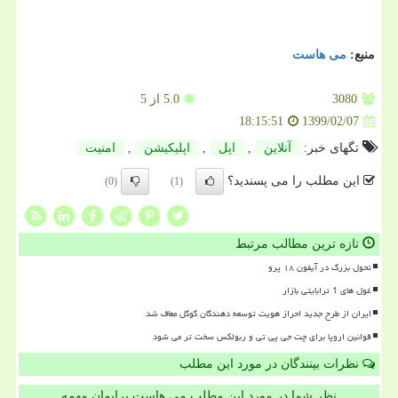
منبع:
می هاست
3080
5.0
از 5
1399/02/07
18:15:51
تگهای خبر:
آنلاین
,
اپل
,
اپلیكیشن
,
امنیت
این مطلب را می پسندید؟
(0)
(1)
تازه ترین مطالب مرتبط
تحول بزرگ در آیفون ۱۸ پرو
غول های 1 ترابایتی بازار
ایران از طرح جدید احراز هویت توسعه دهندگان گوگل معاف شد
قوانین اروپا برای چت جی پی تی و ربولکس سخت تر می شود
نظرات بینندگان در مورد این مطلب
نظر شما در مورد این مطلب می هاست برایمان مهمه