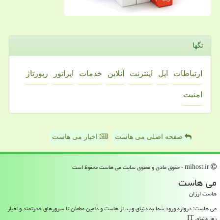
تگها
ارتباطات
اپل
اینترنت
آنلاین
خدمات
اپراتور
رپورتاژ
امنیت
صفحه اصلی می هاست
اخبار می هاست
mihost.ir - حقوق مادی و معنوی سایت می هاست محفوظ است
می هاست
هاست ارزان
می هاست: دروازه ورود شما به دنیای وب، از هاست و دامین مطمئن تا سرورهای قدرتمند و اخبار
روز دنیای IT