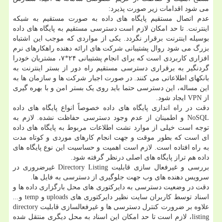
می شود اقدامات زیر صورت پذیرد:
عدم اتصال مستقیم پایگاه های داده به صورت مستقیم به شبکه
اینترنت. تا حد امکان لازم است دسترسی مستقیم به پایگاه های داده
بوسیله اینترنت برقرار نگردد. یکی از مواردی که موجب این اشتباه
بزرگ می شود روال پشتیبانی شرکت های ارائه دهنده راهکارهای نرم
افزاری کاربردی است که برای انجام پشتیبانی ۲۴*۷، مشتریان خودرا
گردنگیر به برقراری دسترسی مستقیم راه دور از بستر اینترنت به
بانکهای اطلاعاتی می کنند. در صورت اجبار شرکت ها و سازمان ها به
این مساله، این دسترسی حتما باید روی یک بستر امن و با بهره گیری
از VPN ایجاد شود.
دقت در راه اندازی پایگاه های داده خصوصاً انواع پایگاه های داده
NoSQL و اطمینان از عدم وجود دسترسی حفاظت نشده. لازم به
توجه است خیلی از موارد نشت اطلاعات مربوط به پایگاه های داده
ای است که بطور موقت و جهت انجام کارهای موردی و کوتاه مدت
به راه افتاده است. لازم است اهمیت و حساسیت این نوع پایگاه های
داده هم تراز پایگاه های اصلی درنظر گرفته شود.
بررسی و غیرفعال سازی قابلیت Directory Listing غیرضروری در
سرویس دهنده های وب جهت جلوگیری از دسترسی به فایل ها.
دقت در وضعیت دسترسی به دایرکتوری های محل بارگزاری داده ها و
اسناد توسط کاربران سایت نظیر دایرکتوری های uploads و temp و...
علاوه بر ضرورت کنترل دسترسی ها و غیرفعالسازی قابلیت directory
listing، لازم است تا حد امکان این اسناد به محل دیگری منتقل شده