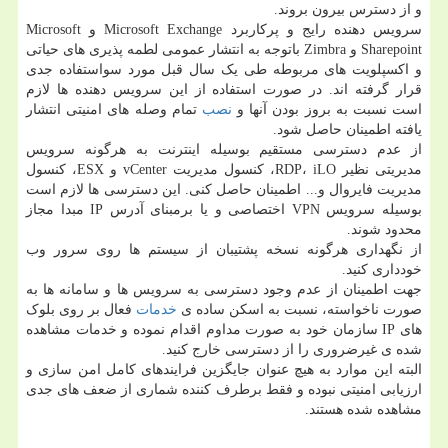
و از دسترس بیرون بروند.
سرویس دهنده رایج و پرکاربرد Microsoft Exchange و Microsoft
Sharepoint و Zimbra باتوجه به انتشار عمومی لطمه پذیری های حیاتی
و اکسپلویت های مربوطه طی یک سال قبل مورد سواستفاده جدی
قرار گرفته اند. در صورت استفاده از این سرویس دهنده ها لازم
است نسبت به بروز بودن آنها و
نصب
تمام وصله های امنیتی انتشار
یافته اطمینان حاصل شود.
از عدم دسترسی مستقیم بوسیله اینترنت به هرگونه سرویس
مدیریتی نظیر RDP، iLO، کنسول مدیریت vCenter و ESX، کنسول
مدیریت فایروال و... اطمینان حاصل کنی. این دسترسی ها لازم است
بوسیله سرویس VPN اختصاصی و یا برمبنای آدرس IP مبدا مجاز
محدود شوند.
از نگهداری هرگونه نسخه پشتیبان از سیستم ها روی سرور وب
خودداری کنید.
جهت اطمینان از عدم وجود دسترسی به سرویس ها و سامانه ها به
صورت ناخواسته، نسبت به اسکن ساده ی
خدمات
فعال بر روی بلوک
های IP سازمان خود به صورت مداوم اقدام نموده و خدمات مشاهده
شده ی غیرضروری را از دسترسی خارج کنید.
البته این موارد به هیچ عنوان جایگزین فرایندهای کامل امن سازی و
ارزیابی امنیتی نبوده و فقط برطرف کننده شماری از ضعف های جدی
مشاهده شده هستند.