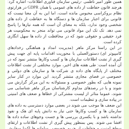
همین طور امیر ناظمی -رئیس سازمان فناوری اطلاعات- اشاره کرد:
هرچند قانون حفاظت از داده های عمومی یا همان GDPR در هزارتوی
نظام بروکراسی محبوس مانده است، اما این به آن معنا نیست که
قانونی برای اجبار سازمان ها و دستگاه ها به حفاظت از داده های
شخصی وجود ندارد، بلکه به معنای آن است که همه نیازها را پاسخ
نمی دهد. تک تک این مواد قانونی می تواند منجر به محکومیت هر
فرد حقیقی و حقوقی شود که در محافظت از داده ها سهل انگاری
کرده است.
در این راستا مرکز ماهر (مدیریت امداد و هماهنگی رخدادهای
کامپیوتر ای) دستورالعملی با محوریت اقدامات پایه ای جهت پیش
گیری از نشت اطلاعات سازمان ها و کسب وکارها منتشر نمود که در
آن آمده است: طی هفته های اخیر، موارد مختلفی از نشت اطلاعات
مختلف از پایگاه های داده ی شرکت ها و سازمان های دولتی و
خصوصی در فضای مجازی منتشر گردید. این موارد در کنار سایر
نمونه هایی که بطور خصوصی و مسئولانه به این مرکز گزارش می
شوند و یا در رصدهای مداوم کارشناسان مرکز ماهر شناسایی می
شوند، عموما متاثر از لیست مشترکی از خطاها و ضعف های امنیتی
در پیاده سازی و تنظیمات است.
این ضعف ها موجب می شوند در بعضی موارد دسترسی به داده های
سازمان ها و کسب وکارها حتی نیاز به دانش پایه ای هک و نفوذ
نداشته باشد و با یکسری بررسی ها و جست وجوهای ساده داده ها
افشا می شوند. پس بمنظور پیش گیری از نشت اطلاعات و ارتقای
سطح امنیت و حفاظت از حریم خصوصی سامانه ها اکیدا سفارش