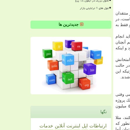
تحول بزرگ در آیفون ۱۸ پرو
غول های 1 ترابایتی بازار
منتقدان
است، در
جدیدترین ها
 فقط به
ید انجام
م آنچنان
و اینكه
امتحانش
در حالت
یكه این
شدند.
تمی وقتی
ك پروژه
كلاهبرداری باشد. هرچند با وجود اینكه كفه ترازو به سمت كلاهبرداری برای این ارز پایین است، اگر تعداد كاربرانش زیاد شود و از ۵۰ میلیون
تگها
ند، مثلا
ند. همانطور كه
ارتباطات
اپل
اینترنت
آنلاین
خدمات
ان آنها