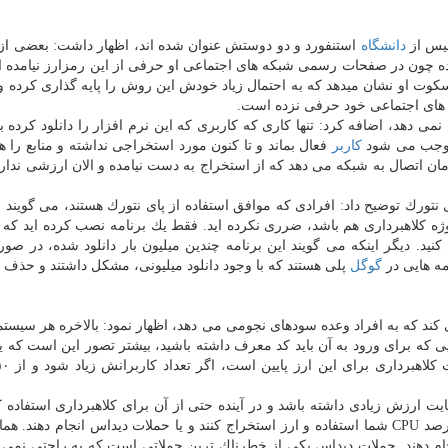
الیس از
دانشگاه
استنفورد و دو دوستش عنوان شده اند، اظهار داشت: بعضی از 
ده چون در صفحات رسمی شبكه های اجتماعی او حرفی از این رمزارز نیامده 
كوت او نشان میدهد كه به احتمال زیاد خودش این روش را پایه گذاری كرده و
 های اجتماعی خود حرفی نزده است.
نمی دهد، اضافه كرد: تنها كاری كه كاربری كه این نرم افزار را دانلود كرده با
كاربر
فعال بماند و تا كنون مورد استخراجی نداشته و منابع را ه
ان اتصال به شبكه می دهد كه از استخراج به دست نیامده و الان ارزشی ندارد 
نتورك توضیح داد: افرادی كه موافق استفاده از پای نتورك هستند، می گویند 
وژه كلاهبرداری هم باشد، ضرری نكرده اید. فقط یك برنامه نصب كرده اید كه 
د. دیگر اینكه می گویند این برنامه چندین میلیون بار دانلود شده، در صورت
ه هایی در
گوگل
پلی هستند كه با وجود دانلود میلیونی، مشكل داشتند و حذف 
 می كند كه به افراد وعده سودهای نجومی می دهد، اظهار نمود: بالاخره هر سیس
ایی كه برای ورود به آن باید كد معرف داشته باشید، بیشتر تصور این است كه ی
ایت ارزش زیادی داشته باشد و در آینده حتی از آن برای كلاهبرداری استفاده كن
درصورت دانلود این برنامه و با وارد كردن یك كد، از ۲۰ درصد CPU شما استفاده و ارز استخراج كنند و یا حملات دیداس انجام ده
ام دهند. حملات دیداس یكی از خطرناك ترین حملاتی است كه به راحتی نمی تو