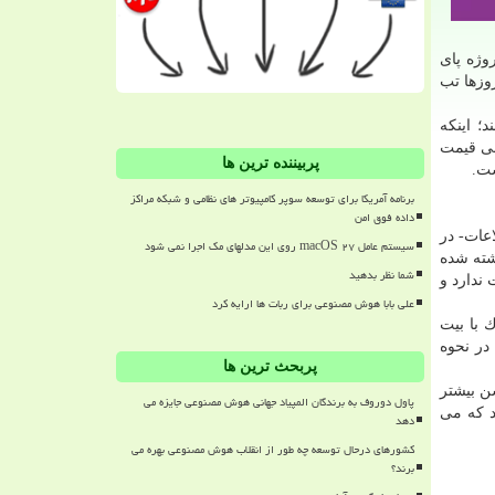
وژه پای
 روزها تب
 اینكه
نی قیمت
پربیننده ترین ها
ست.
برنامه آمریکا برای توسعه سوپر کامپیوتر های نظامی و شبکه مراکز
داده فوق امن
عات- در
سیستم عامل macOS ۲۷ روی این مدلهای مک اجرا نمی شود
وشته شده
شما نظر بدهید
ندارد و
علی بابا هوش مصنوعی برای ربات ها ارایه کرد
 با بیت
در نحوه
پربحث ترین ها
ه كرد: این اپلیكیشن بیشتر
پاول دوروف به برندگان المپیاد جهانی هوش مصنوعی جایزه می
 كه می
دهد
کشورهای درحال توسعه چه طور از انقلاب هوش مصنوعی بهره می
برند؟