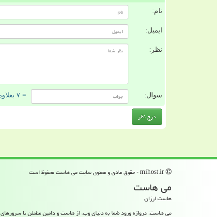
نام:
ایمیل:
نظر:
سوال:
= ۷ بعلاوه ۵
mihost.ir - حقوق مادی و معنوی سایت می هاست محفوظ است
می هاست
هاست ارزان
می هاست: دروازه ورود شما به دنیای وب، از هاست و دامین مطمئن تا سرورهای قدر