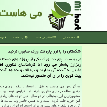
می هاست
صفحه اصلی
مطالب می هاست
ثبت دامنه
دربا
شكمتان را با ارز پای نت ورك صابون نزنید
می هاست: پای نت ورك یكی از پروژه های نسبتا 
رمزارز بشمار می رود اما كارشناسان فناوری اطل
مثبتی به آینده آن ندارند و برخلاف وعده ها، آینده
بیت كوین را برای آن متصور نیستند.
به گزارش می هاست به نقل از ایسنا، بااینكه ارزهای دیج
چندین ساله در دنیای فناوری دارند، اما افزایش قیمت بیت 
مشهورترین ارز دیجیتالی در دو سال اخیر، توجه های زیاد
این حوزه جلب كرده است و به همین خاطر وب سایت ها
كاربری و پلتفرم های بسیاری برای استخراج انواع رمزارز ای