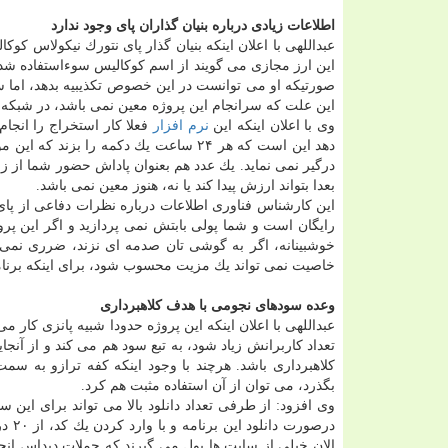
اطلاعات زیادی درباره بنیان گذاران پای وجود ندارد
عبداللهی با اعلان اینكه بنیان گذار پای نتورك نیكولاس كوك
این ارز مجازی می گویند از اسم كوكالیس سوءاستفاده ش
صورتیكه او می توانست در این خصوص تكذیبیه بدهد، اما س
این علت كه سرانجام این پروژه معین نمی باشد، در شبكه
وی با اعلان اینكه این
نرم افزار
فعلا كار استخراج را انجام 
دهد این است كه هر ۲۴ ساعت یك دكمه را بزند كه این موجب می شود
درگیر نمی نماید. یك عدد هم بعنوان پاداش حضور شما از زم
بعدا بتواند ارزش پیدا كند یا نه، هنوز معین نمی باشد.
این كارشناس فناوری اطلاعات درباره نظرات دفاعی از پای 
رایگان است و شما پولی بابتش نمی پردازید و اگر این پر
خوشبینانه، اگر به گوشی تان صدمه ای نزند، ضرری نمی كنی
خاصیت نمی تواند یك مزیت محسوب شود، برای اینكه برنام
وعده سودهای نجومی با هدف كلاهبرداری
عبداللهی با اعلان اینكه این پروژه حدودا شبیه پانزی كار
تعداد كاربرانش زیاد شود، به تبع سود هم می كند و از آنج
بگذرد، می توان از آن استفاده مثبت هم كرد.
وی افزود: از طرفی تعداد دانلود بالا می تواند برای این س
الان خیلی از سایت ها پول می گیرند كه حملات دیداس انج