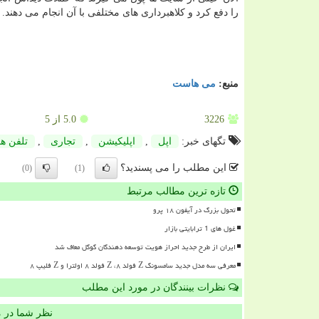
را دفع كرد و كلاهبرداری های مختلفی با آن انجام می دهند.
منبع:
می هاست
3226
5.0
از 5
تگهای خبر:
اپل
,
اپلیكیشن
,
تجاری
,
تلفن ه
این مطلب را می پسندید؟
(0)
(1)
تازه ترین مطالب مرتبط
تحول بزرگ در آیفون ۱۸ پرو
غول های 1 ترابایتی بازار
ایران از طرح جدید احراز هویت توسعه دهندگان گوگل معاف شد
معرفی سه مدل جدید سامسونگ Z فولد ۸، Z فولد ۸ اولترا و Z فلیپ ۸
نظرات بینندگان در مورد این مطلب
نظر شما در 