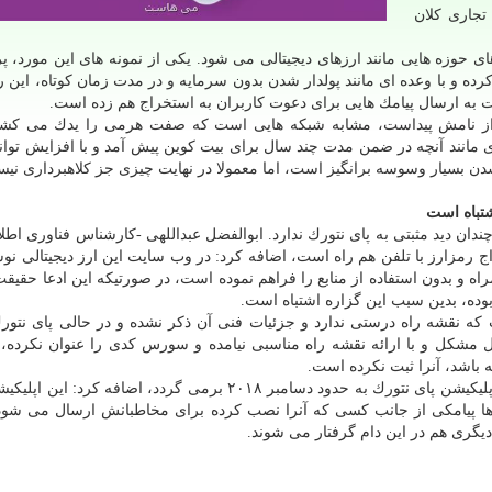
تجاری كلان
ای حوزه هایی مانند ارزهای دیجیتالی می شود. یكی از نمونه های این مورد، پر
كوین تشبیه كرده و با وعده ای مانند پولدار شدن بدون سرمایه و در مدت زمان كوتاه، این
ت به ارسال پیامك هایی برای دعوت كاربران به استخراج هم زده است.
از نامش پیداست، مشابه شبكه هایی است كه صفت هرمی را یدك می كشند؛
ی مانند آنچه در ضمن مدت چند سال برای بیت كوین پیش آمد و با افزایش توا
 شدن بسیار وسوسه برانگیز است، اما معمولا در نهایت چیزی جز كلاهبرداری نی
تباه است
دان دید مثبتی به پای نتورك ندارد. ابوالفضل عبداللهی -كارشناس فناوری اطلا
خراج رمزارز با تلفن هم راه است، اضافه كرد: در وب سایت این ارز دیجیتالی ن
 و بدون استفاده از منابع را فراهم نموده است، در صورتیكه این ادعا حقیقت 
 بوده، بدین سبب این گزاره اشتباه است.
 كه نقشه راه درستی ندارد و جزئیات فنی آن ذكر نشده و در حالی پای نتورك
مشكل و با ارائه نقشه راه مناسبی نیامده و سورس كدی را عنوان نكرده، 
 باشد، آنرا ثبت نكرده است.
این كارشناس فناوری اطلاعات با اعلان اینكه تاریخ عرضه اپلیكیشن پای نتورك به حدود دسامبر ۲۰۱۸ برمی گردد، اضاف
 پیامكی از جانب كسی كه آنرا نصب كرده برای مخاطبانش ارسال می شود
د دیگری هم در این دام گرفتار می شوند.